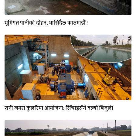
भूमिगत पानीकाे दाेहन, भासिँदैछ काठमाडौं !
रानी जमरा कुलरिया आयोजना: सिँचाइसँगै बल्यो बिजुली