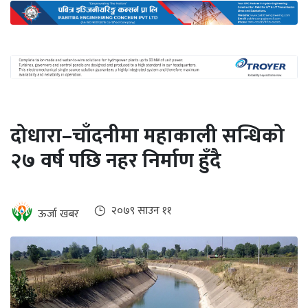
अन्तर्राष्ट्रिय
जलवायु
ऊर्जा
दक्षता
उहिलेकाे
दोधारा–चाँदनीमा महाकाली सन्धिको
खबर
२७ वर्ष पछि नहर निर्माण हुँदै
हरित
हाइड्रोजन
इभी
२०७९ साउन ११
ऊर्जा खबर
सम्पादकीय
बैंक
पर्यटन