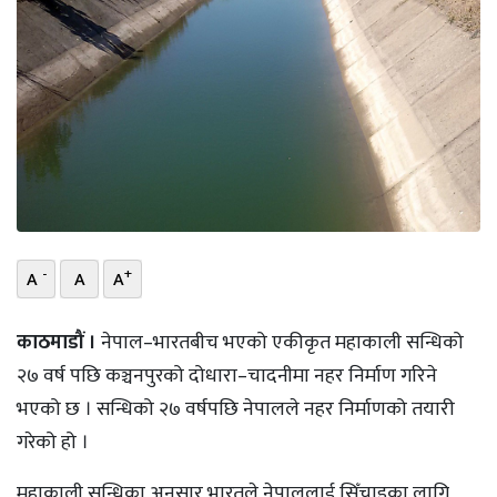
भिडियो
छापा
खोज
प्रोफाइल
ऊर्जा
विशेष
-
+
A
A
A
काठमाडौं ।
नेपाल–भारतबीच भएको एकीकृत महाकाली सन्धिको
२७ वर्ष पछि कञ्चनपुरको दोधारा–चादनीमा नहर निर्माण गरिने
भएको छ । सन्धिको २७ वर्षपछि नेपालले नहर निर्माणको तयारी
गरेको हो ।
महाकाली सन्धिका अनुसार भारतले नेपाललाई सिँचाइका लागि