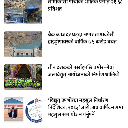
तामाकोसी पाँचौँको भौतिक प्रगति २१.६८
प्रतिशत
बैंक ब्याजदर घट्दा अप्पर तामाकोसी
हाइड्रोपावरको वार्षिक ७५ करोड बचत
तीन दशकको पर्खाइपछि तमोर–मेवा
जलविद्युत् आयोजनाको निर्माण थालियो
‘विद्युत् उपभोक्ता महसुल निर्धारण
निर्देशिका, २०८३’ जारी, अब वार्षिकरूपमा
महसुल समायोजन गर्नुपर्ने