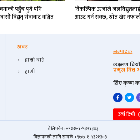
नाकाे पहुँच पुगे पनि
‘वैकल्पिक ऊर्जाले जलविद्युतला
सी विद्युत् सेवाबाट वञ्चित
आउट गर्न सक्छ, स्रोत खेर नफालौं
खबर
सम्पादक
हाम्रो बारे
लक्ष्मण विय
प्रमुख वित्त
हामी
सिए कृष्ण का
उर्जा टिभी
टेलिफोन : +९७७-१-५३२१३०३
विज्ञापनको लागि सम्पर्क +९७७-१-५३२१३०३