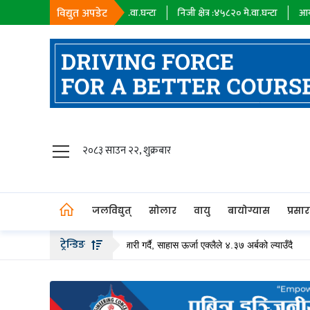
विद्युत अपडेट
यक कम्पनी :
१८३९८
मे.वा.घन्टा
निजी क्षेत्र :
४५८२०
मे.वा.घन्टा
आयात :
०
मे.वा.घन
जलविद्युत्
२०८३ साउन २२, शुक्रबार
सोलार
वायु
जलविद्युत्
सोलार
वायु
बायोग्यास
प्रसा
बायोग्यास
ट्रेन्डिङ
अर्ब बढीको हकप्रद सेयर जारी गर्दै, साहास ऊर्जा एक्लैले ४.३७ अर्बको ल्याउँदै
तल्ला
प्रसारण
पेट्रोलियम