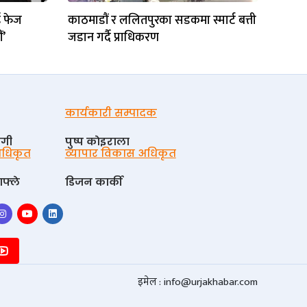
ई फेज
काठमाडौं र ललितपुरका सडकमा स्मार्ट बत्ती
ं’
जडान गर्दै प्राधिकरण
कार्यकारी सम्पादक
ोगी
पुष्प काेइराला
 अधिकृत
व्यापार विकास अधिकृत
फ्ले
डिजन कार्की
इमेल :
info@urjakhabar.com