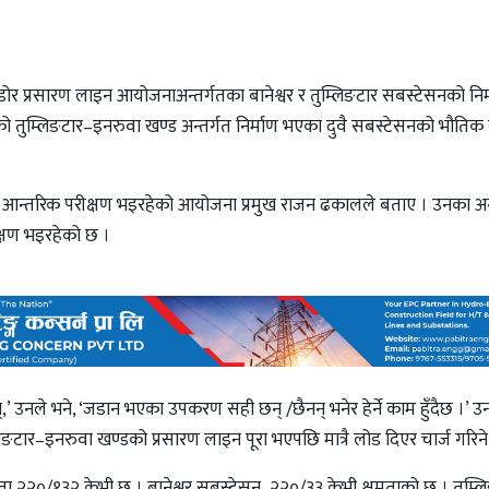
ोर प्रसारण लाइन आयोजनाअन्तर्गतका बानेश्वर र तुम्लिङटार सबस्टेसनको निर्म
को तुम्लिङटार–इनरुवा खण्ड अन्तर्गत निर्माण भएका दुवै सबस्टेसनको भौतिक
को आन्तरिक परीक्षण भइरहेको आयोजना प्रमुख राजन ढकालले बताए । उनका अ
षण भइरहेको छ ।
उनले भने, ‘जडान भएका उपकरण सही छन् /छैनन् भनेर हेर्ने काम हुँदैछ ।’ उन
िङटार–इनरुवा खण्डको प्रसारण लाइन पूरा भएपछि मात्रै लोड दिएर चार्ज गरिन
मता २२०/१३२ केभी छ । बानेश्वर सबस्टेसन २२०/३३ केभी क्षमताको छ । तुम्ल