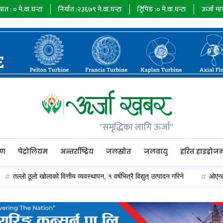
्टा
निर्यात :
२३६७९
मे.वा.घन्टा
ट्रिपिङ :
०
मे.वा.घन्टा
ऊर्जा माग :
७३४८५
मे.व
"समृद्धिका लागि ऊर्जा"
रण
पेट्रोलियम
अन्तर्राष्ट्रिय
जलस्रोत
जलवायु
हरित हाइड्रोज
े ठूलाे खाेलाको वित्तीय व्यवस्थापन, १ वर्षभित्रै विद्युत् उत्पादन गरिने
ओएन्डएम कार्या