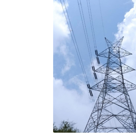
भिडियो
छापा
खोज
प्रोफाइल
ऊर्जा
विशेष