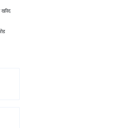
त खरिद
रोड