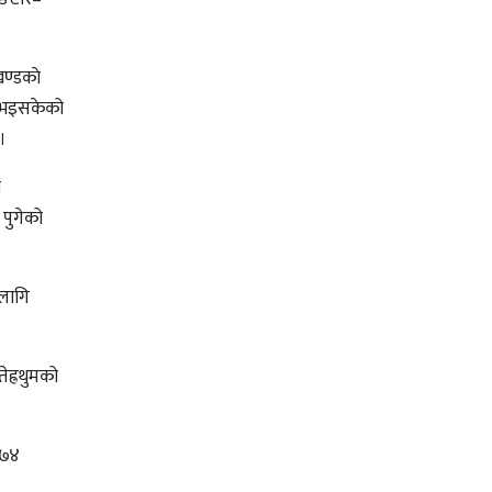
ण्डकाे
ा भइसकेको
।
ा
 पुगेको
लागि
ेह्रथुमको
०७४