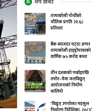
थप खबर
तामाकोसी पाँचौँको
भौतिक प्रगति २१.६८
प्रतिशत
बैंक ब्याजदर घट्दा अप्पर
तामाकोसी हाइड्रोपावरको
वार्षिक ७५ करोड बचत
तीन दशकको पर्खाइपछि
तमोर–मेवा जलविद्युत्
आयोजनाको निर्माण
थालियो
‘विद्युत् उपभोक्ता महसुल
निर्धारण निर्देशिका, २०८३’