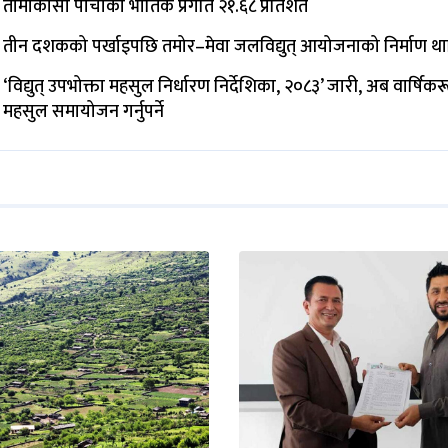
तामाकोसी पाँचौँको भौतिक प्रगति २१.६८ प्रतिशत
तीन दशकको पर्खाइपछि तमोर–मेवा जलविद्युत् आयोजनाको निर्माण थ
‘विद्युत् उपभोक्ता महसुल निर्धारण निर्देशिका, २०८३’ जारी, अब वार्षिक
महसुल समायोजन गर्नुपर्ने