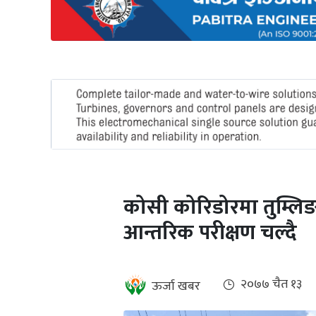
अन्तर्राष्ट्रिय
जलवायु
ऊर्जा
दक्षता
उहिलेकाे
खबर
हरित
हाइड्रोजन
कोसी कोरिडोरमा तुम्लिङट
इभी
आन्तरिक परीक्षण चल्दै
सम्पादकीय
बैंक
२०७७ चैत १३
ऊर्जा खबर
पर्यटन