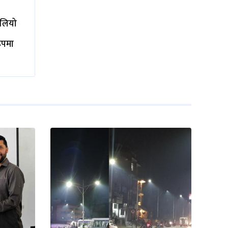
ालियो
रूपमा