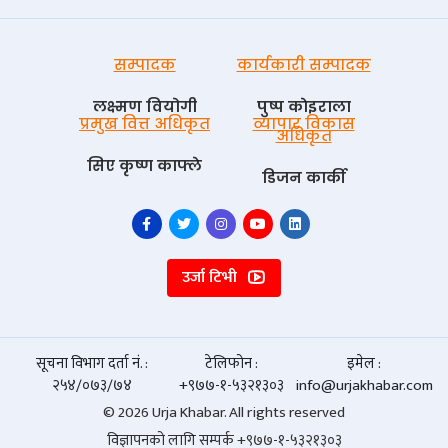
सम्पादक
कार्यकारी सम्पादक
लक्ष्मण वियोगी
पुष्प काेइराला
प्रमुख वित्त अधिकृत
व्यापार विकास
अधिकृत
सिए कृष्ण काफ्ले
डिजन कार्की
उर्जा टिभी
सूचना विभाग दर्ता नं. :
टेलिफोन :
इमेल :
२५४/०७३/७४
+९७७-१-५३२१३०३
info@urjakhabar.com
© 2026 Urja Khabar. All rights reserved
विज्ञापनको लागि सम्पर्क +९७७-१-५३२१३०३