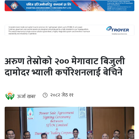
अन्तर्राष्ट्रिय
जलवायु
ऊर्जा
दक्षता
उहिलेकाे
अरुण तेस्रोको २०० मेगावाट बिजुली
खबर
दामोदर भ्याली कर्पोरेशनलाई बेचिने
हरित
हाइड्रोजन
इभी
२०८२ जेठ ११
ऊर्जा खबर
सम्पादकीय
बैंक
पर्यटन