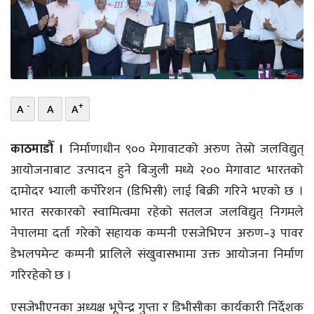
भिडियो
छापा
खोज
-
+
A
A
A
प्रोफाइल
ऊर्जा
काठमाडौँ ।
निर्माणाधीन ९०० मेगावाटको अरुण तेस्रो जलविद्युत्
विशेष
आयोजनाबाट उत्पादन हुने बिजुली मध्ये २०० मेगावाट भारतको
दामोदर भ्याली कर्पोरेशन (डिभिसी) लाई बिक्री गरिने भएको छ ।
भारत सरकारको स्वामित्वमा रहेको सतलज जलविद्युत् निगमले
नेपालमा दर्ता गरेको सहायक कम्पनी एसजेभिएन अरुण–३ पावर
डेभलपमेन्ट कम्पनी प्रालिले संखुवासभामा उक्त आयोजना निर्माण
गरिरहेको छ ।
एसजेभीएनका अध्यक्ष भूपेन्द्र गुप्ता र डिभीसीका कार्यकारी निर्देशक