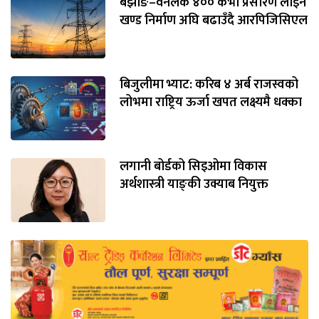
बझाङ–वनलेक ४०० केभी प्रसारण लाइन
खण्ड निर्माण अघि बढाउँदै आरपिजिसिएल
बिजुलीमा भ्याट: करिब ४ अर्ब राजस्वको
लोभमा राष्ट्रिय ऊर्जा खपत लक्ष्यमै धक्का
लगानी बोर्डको सिइओमा विकास
अर्थशास्त्री याङ्‌की उक्याब नियुक्त