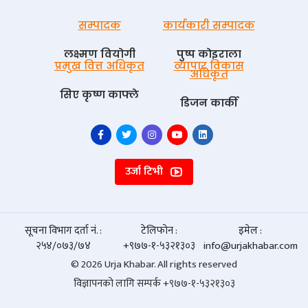
सम्पादक
कार्यकारी सम्पादक
लक्ष्मण वियोगी
पुष्प काेइराला
प्रमुख वित्त अधिकृत
व्यापार विकास
अधिकृत
सिए कृष्ण काफ्ले
डिजन कार्की
उर्जा टिभी
सूचना विभाग दर्ता नं. :
टेलिफोन :
इमेल :
२५४/०७३/७४
+९७७-१-५३२१३०३
info@urjakhabar.com
© 2026 Urja Khabar. All rights reserved
विज्ञापनको लागि सम्पर्क +९७७-१-५३२१३०३