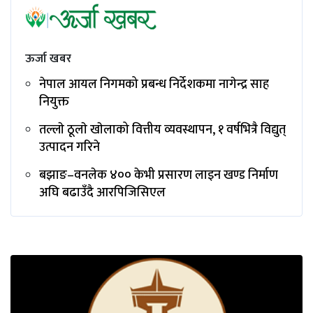
ऊर्जा खबर
नेपाल आयल निगमको प्रबन्ध निर्देशकमा नागेन्द्र साह
नियुक्त
तल्लाे ठूलाे खाेलाको वित्तीय व्यवस्थापन, १ वर्षभित्रै विद्युत्
उत्पादन गरिने
बझाङ–वनलेक ४०० केभी प्रसारण लाइन खण्ड निर्माण
अघि बढाउँदै आरपिजिसिएल