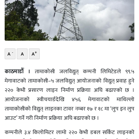
भिडियो
छापा
खोज
प्रोफाइल
-
+
A
A
A
ऊर्जा
काठमाडौँ ।
तामाकोसी जलविद्युत् कम्पनी लिमिटेडले ९९.५
विशेष
मेगावाटको तामाकोसी–५ जलविद्युत् आयोजनाको विद्युत् प्रवाह हुने
२२० केभी प्रसारण लाइन निर्माण प्रक्रिया अघि बढाएको छ ।
आयोजनाको स्वीचयार्डदेखि ४५६ मेगावाटको माथिल्लो
तामाकोसीको विद्युत् लाइनका टावर नम्बर १७ र १८ मा ‘लुप इन लुप
आउट’ गर्ने गरी निर्माण प्रक्रिया अघि बढाएको छ ।
कम्पनीले ३.४ किलोमिटर लामो २२० केभी डबल सर्किट लाइनको