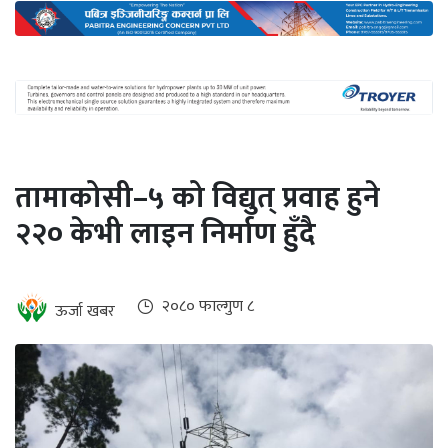
अन्तर्राष्ट्रिय
जलवायु
ऊर्जा
दक्षता
उहिलेकाे
तामाकोसी–५ को विद्युत् प्रवाह हुने
खबर
२२० केभी लाइन निर्माण हुँदै
हरित
हाइड्रोजन
इभी
२०८० फाल्गुण ८
ऊर्जा खबर
सम्पादकीय
बैंक
पर्यटन