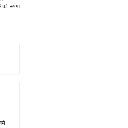
पनीको रूपमा
यमै