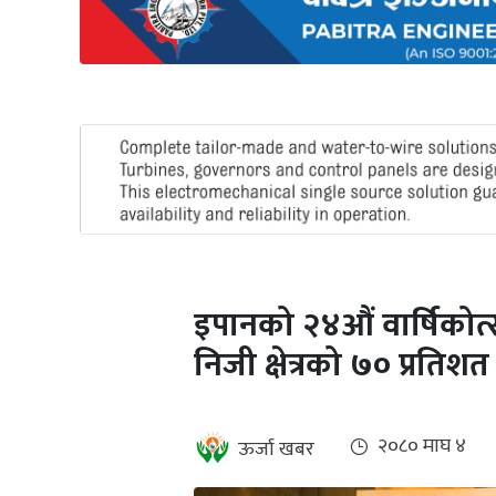
अन्तर्राष्ट्रिय
जलवायु
ऊर्जा
दक्षता
उहिलेकाे
खबर
हरित
हाइड्रोजन
इपानको २४औं वार्षिकोत्सव
इभी
निजी क्षेत्रको ७० प्रतिश
सम्पादकीय
बैंक
२०८० माघ ४
ऊर्जा खबर
पर्यटन