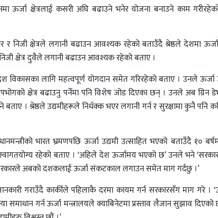
मा ऊर्जा क्षेत्रलाई कसरी अघि बढाउने भनेर योजना बनाउने काम गरीरहेक
र र निजी क्षेत्रले लगानी बढाउन आवश्यक रहेको बताउँदै श्रेष्ठले देशमा ऊर्ज
िजी क्षेत्र दुवैले लगानी बढाउन आवश्यक रहेको बताए ।
नगरेर देश विकासका लागि महत्वपूर्ण योगदान समेत गरिरहेको बताए । उनले ऊर्जा
क उपभोगको क्षेत्र बढाउनु पर्नेमा पनि विशेष जोड दिएका छन् । उनले अब ग्रिन 
ए । श्रेष्ठले उद्यमीहरूले निर्धक्क भएर लगानी गर्न र सुरक्षामा कुनै पनि क
्रधानमन्त्रीको भारत भ्रमणपछि ऊर्जा उद्यमी उत्साहित भएको बताउँदै १० बर्
कै स्वागतयोग्य रहेको बताए । ‘अहिले देश ऊर्जामय भएको छ’ उनले भने ‘सर
ै सरकारले अबको दशकलाई ऊर्जा संकटकाल लगाउन समेत माग गर्दछु ।’
जानकारी गराउँदै कार्कीले पहिलाकै दरमा कायम गर्न सरकारसँग माग गरे । ‘ऊर्ज
्या समाधान गर्न ऊर्जा मन्त्रालयले क्याबिनेटमा प्रस्ताव लैजान सुझाव दिएको
ामीहरु विश्वस्त छौं ।’