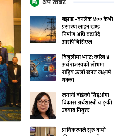
थप खबर
बझाङ–वनलेक ४०० केभी
प्रसारण लाइन खण्ड
निर्माण अघि बढाउँदै
आरपिजिसिएल
बिजुलीमा भ्याट: करिब ४
अर्ब राजस्वको लोभमा
राष्ट्रिय ऊर्जा खपत लक्ष्यमै
धक्का
लगानी बोर्डको सिइओमा
विकास अर्थशास्त्री याङ्‌की
उक्याब नियुक्त
प्राधिकरणले सुरु गर्‍यो