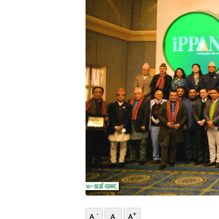
भिडियो
छापा
खोज
प्रोफाइल
ऊर्जा
विशेष
-
+
A
A
A