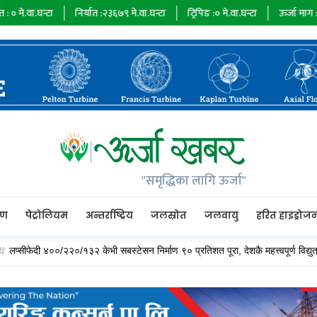
निर्यात :
२३६७९
मे.वा.घन्टा
ट्रिपिङ :
०
मे.वा.घन्टा
ऊर्जा माग :
७३४८५
मे.वा.घन्
"समृद्धिका लागि ऊर्जा"
रण
पेट्रोलियम
अन्तर्राष्ट्रिय
जलस्रोत
जलवायु
हरित हाइड्रोज
 ४००/२२०/१३२ केभी सबस्टेसन निर्माण ९० प्रतिशत पूरा, देशकै महत्त्वपूर्ण विद्युत् हब बन्दै