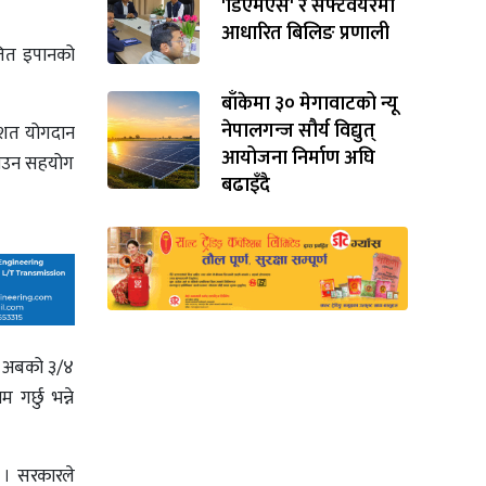
'डिएमएस' र सफ्टवेयरमा
आधारित बिलिङ प्रणाली
ोजित इपानको
बाँकेमा ३० मेगावाटको न्यू
नेपालगन्ज सौर्य विद्युत्
तिशत योगदान
आयोजना निर्माण अघि
 बढाउन सहयोग
बढाइँदै
ले अबको ३/४
गर्छु भन्ने
ए । सरकारले