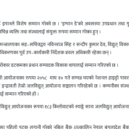
लाई इपानले विशेष सम्मान गरेको छ । ‘इप्पान डे’को अवसरमा उपप्रधान तथा गृहमन्त
िभिन्न व्यक्ति तथा संस्थालाई संयुक्त रुपमा सम्मान गरेका हुन् ।
 मन्त्रालयका सह–सचिवद्वय नविनराज सिंह र सन्दीप कुमार देव, विद्युत् वि
्राधिकरणका पूर्व उप–कार्यकारी निर्देशक प्रवल अधिकारी रहेका छन् ।
ट जलसरोकार डटकमका प्रधान सम्पादक विकास थापालाई सम्मान गरिएको छ ।
को पहिलो आयोजनाका रुपमा २०५८ माघ १० गते सम्पन्न भएको नेशनल हाइड्रो पाव
न्द्रावती तेस्रो जलविद्युत् आयोजना सञ्चालन गरिरहेको छ । कम्पनीका संस्थ
डेलाई सम्मान गरिएको हो ।
लविद्युत् आयोजनाका रूपमा १८३ किलोवाटको स्याङ्गे साना जलविद्युत् आयोजन
योजनामा पहिलो पटक लगानी गरेको नबिल बैंक (तत्कालिन नेपाल बंगलादेश बै