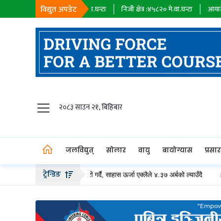
विद्युत अपडेट
म्पनी :
१८३९८
मे.वा.घन्टा
निजी क्षेत्र :
४५८२०
मे.वा.घन्टा
आयात :
०
मे.वा.घन्टा
जलविद्युत्
२०८३ साउन २१, बिहिबार
सोलार
वायु
जलविद्युत्
सोलार
वायु
बायोग्यास
प्रसा
बायोग्यास
ट्रेन्डिङ
 बढीको हकप्रद सेयर जारी गर्दै, साहास ऊर्जा एक्लैले ४.३७ अर्बको ल्याउँदै
लप्सीफेदी
प्रसारण
पेट्रोलियम