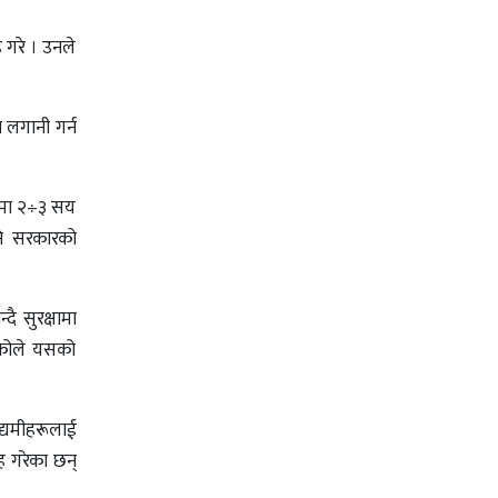
 गरे । उनले
 लगानी गर्न
आवमा २÷३ सय
पनि सरकारको
 सुरक्षामा
ेकोले यसको
उद्यमीहरूलाई
रह गरेका छन्