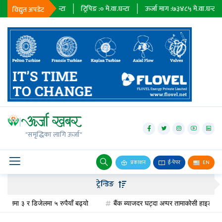
३६७९
मे.वा.घन्टा
ट्रिपिङ :
०
मे.वा.घन्टा
ऊर्जा माग :
७३४८५
मे.वा.घन्टा
प्राधि
विद्युत अपडेट
जलविद्युत्
सोलार
"समृद्धिका लागि ऊर्जा"
वायु
बायोग्यास
प्रकाशन
ई-पेपर
EN
प्रसारण
ट्रेन्डिङ
पेट्रोलियम
मा ३ र डिजेलमा ५ रुपैयाँ बढ्यो
बैंक ब्याजदर घट्दा अप्पर तामाकोसी हाइड्रोपावरको 