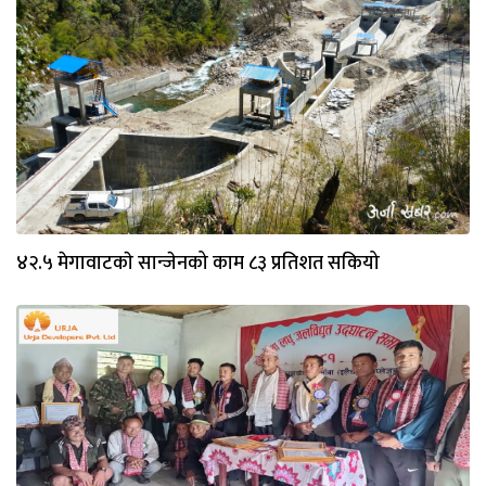
४२.५ मेगावाटकाे सान्जेनको काम ८३ प्रतिशत सकियो