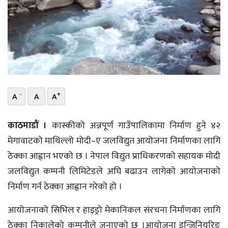
भिडियो
छापा
खोज
प्रोफाइल
-
+
A
A
A
ऊर्जा
विशेष
काठमाडौं ।
कास्कीको अन्नपूर्ण गाउँपालिकामा निर्माण हुने ४२
मेगावाटको माथिल्लो मोदी–ए जलविद्युत आयोजना निर्माणका लागि
ठेक्का आह्वान भएको छ । नेपाल विद्युत प्राधिकरणको सहायक मोदी
जलविद्युत कम्पनी लिमिटेडले अघि बढाउन लागेकाे आयोजनाको
निर्माण गर्न ठेक्का आह्वान गरेको हो ।
आयोजनाको सिभिल र हाइड्रो मेकानिकल संरचना निर्माणका लागि
ठेक्का निकालेको कम्पनीले जनाएकाे छ ।आयोजना इन्जिनियरिङ