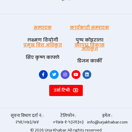
सम्पादक
कार्यकारी सम्पादक
लक्ष्मण वियोगी
पुष्प काेइराला
प्रमुख वित्त अधिकृत
व्यापार विकास
अधिकृत
सिए कृष्ण काफ्ले
डिजन कार्की
उर्जा टिभी
सूचना विभाग दर्ता नं. :
टेलिफोन :
इमेल :
२५४/०७३/७४
+९७७-१-५३२१३०३
info@urjakhabar.com
© 2026 Urja Khabar. All rights reserved