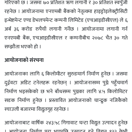
गरिएको छ । जसमा ७० प्रतिशत ऋण लगानी र ३० प्रतिशत स्वपुँजी
रहनेछ । आयोजनामा एनएमबी बैंकको नेतृत्वमा हाइड्रोइलेक्ट्रीसिटी
इन्भेष्टमेन्ट एण्ड डेभलपमेन्ट कम्पनी लिमिटेड (एचआइडीसीएल) ले ६
अर्ब ३६ करोड रुपैयाँ लगानी गर्नेछ । आयोजनामा लगानी गर्न
एनएमबी बैंक, एचआइडीसीएल र कम्पनीबीच २०७८ चैत ३० गते
सम्झौता भएको हो ।
आयोजनाको संरचना
आयोजनाका लागि ६ किलोमीटर सुरुङमार्ग निर्माण हुनेछ । जसमा
दुईवटा अडिट टनेलहरू रहनेछन् । आयोजनासम्म पुग्ने पहुँचमार्ग
निर्माण भइसकेको छ भने बाँधसम्म पुग्नका लागि ४.५ किलोमिटर
सडक निर्माण हुनेछ । प्रस्तावित आयोजनाको घान्द्रुक नजिकैको
स्याउली बजारमा विद्युतगृह रहनेछ ।
आयोजनाबाट वार्षिक २४३.५८ गिगावाट घन्टा विद्युत उत्पादन हुनेछ
। आयोजना निर्माण पूरा भएपछि उत्पादन हुने विद्युत १३२ केभी