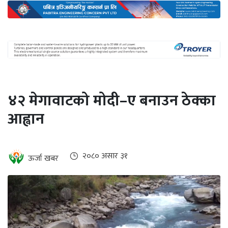
अन्तर्राष्ट्रिय
जलवायु
ऊर्जा
दक्षता
उहिलेकाे
४२ मेगावाटको मोदी–ए बनाउन ठेक्का
खबर
आह्वान
हरित
हाइड्रोजन
इभी
२०८० असार ३१
ऊर्जा खबर
सम्पादकीय
बैंक
पर्यटन