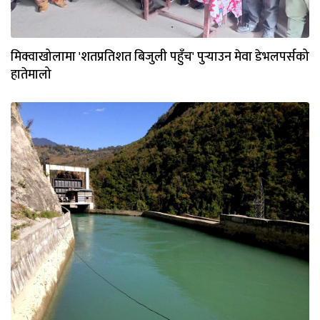
मिक्वाखोलामा 'शतप्रतिशत बिजुली पहुँच' पुर्‍याउन मेवा डेभलपर्सको
हातेमालो