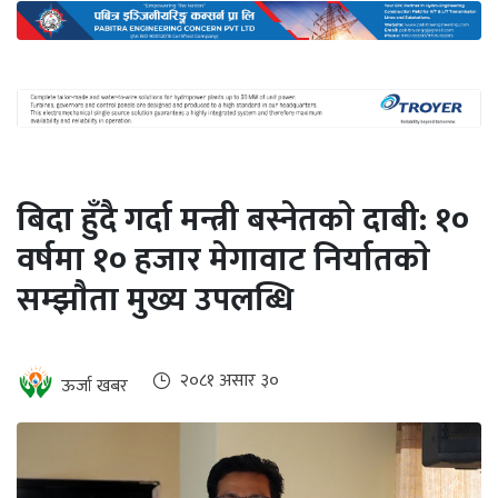
अन्तर्राष्ट्रिय
जलवायु
ऊर्जा
दक्षता
उहिलेकाे
बिदा हुँदै गर्दा मन्त्री बस्नेतकाे दाबी: १०
खबर
वर्षमा १० हजार मेगावाट निर्यातकाे
हरित
सम्झाैता मुख्य उपलब्धि
हाइड्रोजन
इभी
२०८१ असार ३०
ऊर्जा खबर
सम्पादकीय
बैंक
पर्यटन