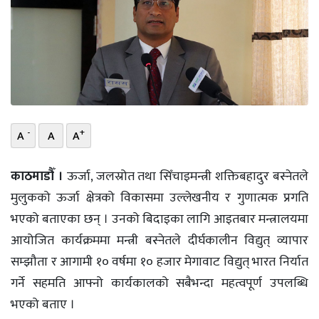
भिडियो
छापा
खोज
प्रोफाइल
-
+
A
A
A
ऊर्जा
विशेष
काठमाडौँ ।
ऊर्जा, जलस्रोत तथा सिँचाइमन्त्री शक्तिबहादुर बस्नेतले
मुलुकको ऊर्जा क्षेत्रको विकासमा उल्लेखनीय र गुणात्मक प्रगति
भएको बताएका छन् । उनको बिदाइका लागि आइतबार मन्त्रालयमा
आयोजित कार्यक्रममा मन्त्री बस्नेतले दीर्घकालीन विद्युत् व्यापार
सम्झौता र आगामी १० वर्षमा १० हजार मेगावाट विद्युत् भारत निर्यात
गर्ने सहमति आफ्नो कार्यकालको सबैभन्दा महत्वपूर्ण उपलब्धि
भएको बताए ।