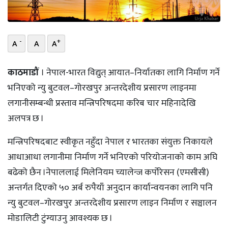
भिडियो
छापा
-
+
A
A
A
खोज
काठमाडौं
। नेपाल-भारत विद्युत् आयात–निर्यातका लागि निर्माण गर्ने
प्रोफाइल
भनिएको न्यु बुटवल–गोरखपुर अन्तरदेशीय प्रसारण लाइनमा
लगानीसम्बन्धी प्रस्ताव मन्त्रिपरिषदमा करिब चार महिनादेखि
ऊर्जा
अलपत्र छ ।
विशेष
मन्त्रिपरिषदबाट स्वीकृत नहुँदा नेपाल र भारतका संयुक्त निकायले
आधाआधा लगानीमा निर्माण गर्ने भनिएको परियोजनाको काम अघि
बढेको छैन ।नेपाललाई मिलेनियम च्यालेन्ज कर्पोरेसन (एमसीसी)
अन्तर्गत दिएको ५० अर्ब रुपैयाँ अनुदान कार्यान्वयनका लागि पनि
न्यु बुटवल–गोरखपुर अन्तरदेशीय प्रसारण लाइन निर्माण र सञ्चालन
मोडालिटी टुंग्याउनु आवश्यक छ ।