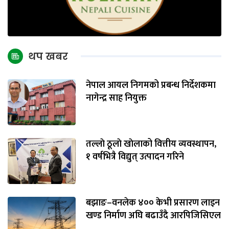
थप खबर
नेपाल आयल निगमको प्रबन्ध निर्देशकमा
नागेन्द्र साह नियुक्त
तल्लाे ठूलाे खाेलाको वित्तीय व्यवस्थापन,
१ वर्षभित्रै विद्युत् उत्पादन गरिने
बझाङ–वनलेक ४०० केभी प्रसारण लाइन
खण्ड निर्माण अघि बढाउँदै आरपिजिसिएल