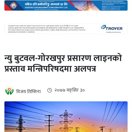
अन्तर्राष्ट्रिय
जलवायु
ऊर्जा
दक्षता
उहिलेकाे
न्यु बुटवल-गोरखपुर प्रसारण लाइनको
खबर
प्रस्ताव मन्त्रिपरिषदमा अलपत्र
हरित
हाइड्रोजन
इभी
२०७७ मङ्सिर ३०
विजय तिम्सिना
सम्पादकीय
बैंक
पर्यटन