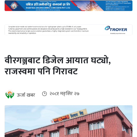
अन्तर्राष्ट्रिय
जलवायु
ऊर्जा
दक्षता
उहिलेकाे
वीरगञ्जबाट डिजेल आयात घट्यो,
खबर
राजस्वमा पनि गिरावट
हरित
हाइड्रोजन
इभी
२०८१ मङ्सिर २७
ऊर्जा खबर
सम्पादकीय
बैंक
पर्यटन