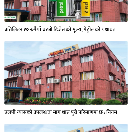
प्रतिलिटर १० रुपैयाँ घट्यो डिजेलकाे मूल्य, पेट्रोलको यथावत
एलपी ग्यासको उपलब्धता माग धान्न पुग्ने परिमाणमा छ : निगम