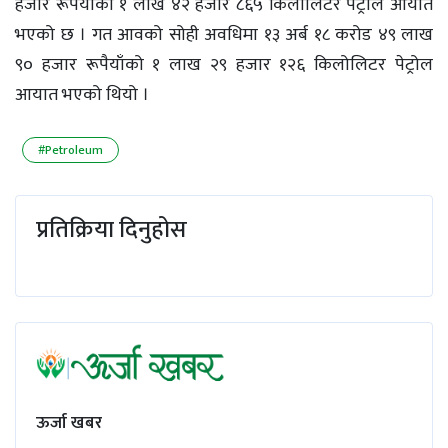
हजार रूपैयाँको १ लाख ४२ हजार ८६५ किलोलिटर पेट्रोल आयात
भएको छ । गत आवको सोही अवधिमा १३ अर्ब १८ करोड ४९ लाख
९० हजार रूपैयाँको १ लाख २९ हजार १२६ किलोलिटर पेट्रोल
आयात भएको थियो ।
#Petroleum
प्रतिक्रिया दिनुहोस
ऊर्जा खबर