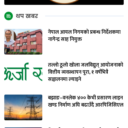
थप खबर
नेपाल आयल निगमको प्रबन्ध निर्देशकमा
नागेन्द्र साह नियुक्त
तल्लाे ठूलाे खाेला जलविद्युत् आयोजनाको
वित्तीय व्यवस्थापन पूरा, १ वर्षभित्रै
सञ्चालनमा ल्याइने
बझाङ–वनलेक ४०० केभी प्रसारण लाइन
खण्ड निर्माण अघि बढाउँदै आरपिजिसिएल