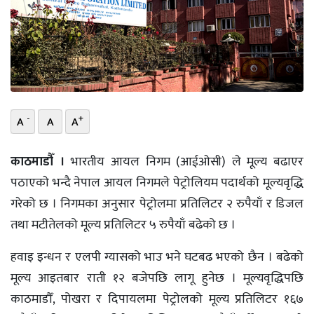
भिडियो
छापा
खोज
प्रोफाइल
-
+
A
A
A
ऊर्जा
काठमाडौँ ।
भारतीय आयल निगम (आईओसी) ले मूल्य बढाएर
विशेष
पठाएकाे भन्दै नेपाल आयल निगमले पेट्रोलियम पदार्थको मूल्यवृद्धि
गरेको छ । निगमका अनुसार पेट्रोलमा प्रतिलिटर २ रुपैयाँ र डिजल
तथा मटीतेलको मूल्य प्रतिलिटर ५ रुपैयाँ बढेको छ ।
हवाइ इन्धन र एलपी ग्यासको भाउ भने घटबढ भएको छैन । बढेको
मूल्य आइतबार राती १२ बजेपछि लागू हुनेछ । मूल्यवृद्धिपछि
काठमाडौँ, पोखरा र दिपायलमा पेट्रोलको मूल्य प्रतिलिटर १६७