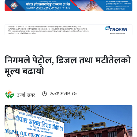
अन्तर्राष्ट्रिय
जलवायु
ऊर्जा
दक्षता
उहिलेकाे
निगमले पेट्रोल, डिजल तथा मटीतेलकाे
खबर
मूल्य बढायाे
हरित
हाइड्रोजन
इभी
२०८१ असार १७
ऊर्जा खबर
सम्पादकीय
बैंक
पर्यटन