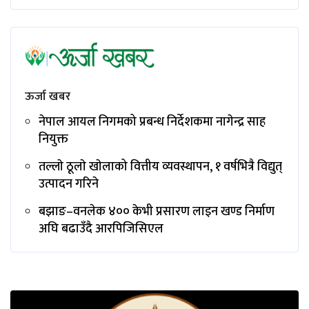
ऊर्जा खबर
नेपाल आयल निगमको प्रबन्ध निर्देशकमा नागेन्द्र साह
नियुक्त
तल्लाे ठूलाे खाेलाको वित्तीय व्यवस्थापन, १ वर्षभित्रै विद्युत्
उत्पादन गरिने
बझाङ–वनलेक ४०० केभी प्रसारण लाइन खण्ड निर्माण
अघि बढाउँदै आरपिजिसिएल