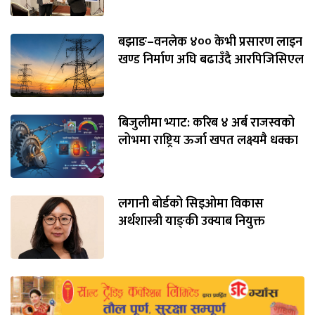
बझाङ–वनलेक ४०० केभी प्रसारण लाइन
खण्ड निर्माण अघि बढाउँदै आरपिजिसिएल
बिजुलीमा भ्याट: करिब ४ अर्ब राजस्वको
लोभमा राष्ट्रिय ऊर्जा खपत लक्ष्यमै धक्का
लगानी बोर्डको सिइओमा विकास
अर्थशास्त्री याङ्‌की उक्याब नियुक्त