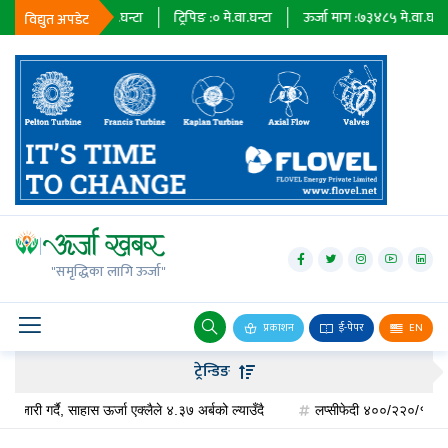
 :
२३६७९
मे.वा.घन्टा
ट्रिपिङ :
०
मे.वा.घन्टा
ऊर्जा माग :
७३४८५
मे.वा.घन्टा
प्
विद्युत अपडेट
जलविद्युत्
सोलार
"समृद्धिका लागि ऊर्जा"
वायु
बायोग्यास
प्रकाशन
ई-पेपर
EN
प्रसारण
ट्रेन्डिङ
पेट्रोलियम
गर्दै, साहास ऊर्जा एक्लैले ४.३७ अर्बको ल्याउँदै
लप्सीफेदी ४००/२२०/१३२ केभी सबस्टे