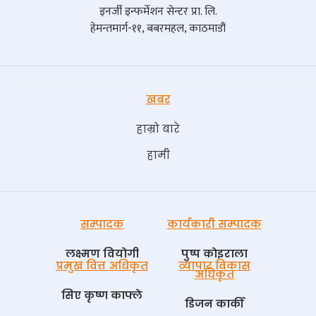
इनर्जी इन्फर्मेशन सेन्टर प्रा. लि.
हेमन्तमार्ग-११, बबरमहल, काठमाडौं
खबर
हाम्रो बारे
हामी
सम्पादक
कार्यकारी सम्पादक
लक्ष्मण वियोगी
पुष्प काेइराला
प्रमुख वित्त अधिकृत
व्यापार विकास
अधिकृत
सिए कृष्ण काफ्ले
डिजन कार्की