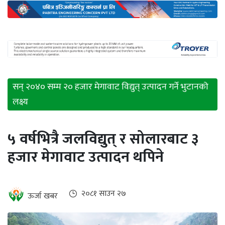
अन्तर्राष्ट्रिय
जलवायु
ऊर्जा
दक्षता
उहिलेकाे
सन् २०४० सम्म २० हजार मेगावाट विद्युत् उत्पादन गर्ने भुटानको
खबर
लक्ष्य
हरित
हाइड्रोजन
५ वर्षभित्रै जलविद्युत् र सोलारबाट ३
हजार मेगावाट उत्पादन थपिने
इभी
सम्पादकीय
२०८१ साउन २७
ऊर्जा खबर
बैंक
पर्यटन