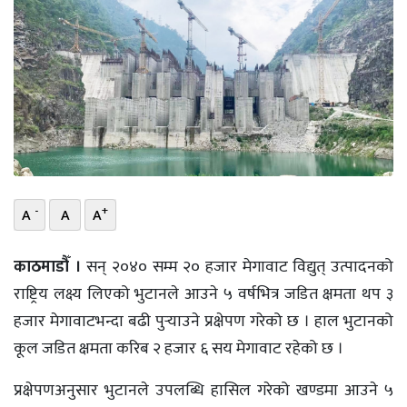
भिडियो
छापा
खोज
प्रोफाइल
ऊर्जा
विशेष
-
+
A
A
A
काठमाडौँ ।
सन् २०४० सम्म २० हजार मेगावाट विद्युत् उत्पादनको
राष्ट्रिय लक्ष्य लिएको भुटानले आउने ५ वर्षभित्र जडित क्षमता थप ३
हजार मेगावाटभन्दा बढी पुर्‍याउने प्रक्षेपण गरेको छ । हाल भुटानको
कूल जडित क्षमता करिब २ हजार ६ सय मेगावाट रहेको छ ।
प्रक्षेपणअनुसार भुटानले उपलब्धि हासिल गरेको खण्डमा आउने ५