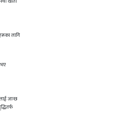
स्वा खाता
ँहरूका लागि
 भए
लाई जान्छ
द्धितर्फ