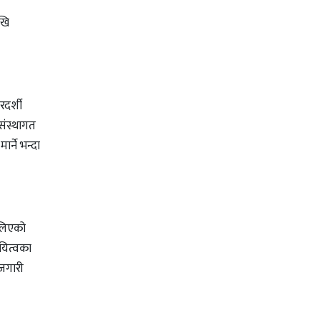
खि
दर्शी
 संस्थागत
्ने भन्दा
ैलिएको
यित्वका
ोजगारी