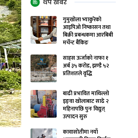
थप खबर
गुमुखोला भ्याकुरेको
आइपिओ निष्कासन तथा
बिक्री प्रबन्धकमा आरबिबी
मर्चेन्ट बैंकिङ
साहस ऊर्जाको नाफा १
अर्ब ३५ करोड, झण्डै ५२
प्रतिशतले वृद्धि
बाढी प्रभावित माथिल्लो
इङ्‌वा खोलाबाट साढे २
महिनापछि पुनः विद्युत्
उत्पादन सुरु
कावासोतीमा नयाँ