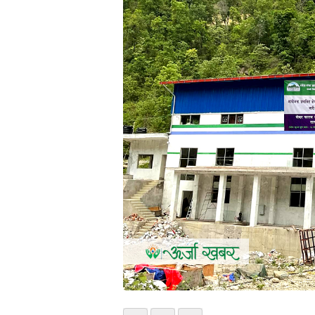
भिडियो
छापा
खोज
प्रोफाइल
ऊर्जा
विशेष