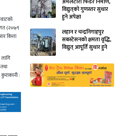
अमलटारी फिडर निर्माण,
विद्युत्‌को गुणस्तर सुधार
हुने अपेक्षा
गावाटको
े गत (२०७९
लहान र चन्द्रनिगाहपुर
ार कित्ता
सबस्टेसनको क्षमता वृद्धि,
विद्युत् आपूर्ति सुधार हुने
ा लागि
 तथा
कुराकानी :