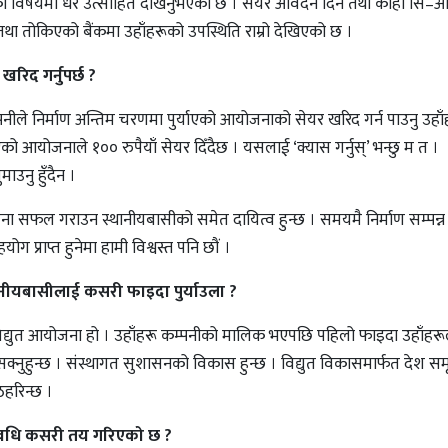
को विषयमा धेरै उत्साहित देखिनुभएको छ । सेयर आवेदन दिन तथा कोही सि–आ
तोकिएको बैंकमा उहाँहरूको उपस्थिति राम्रो देखिएको छ ।
खरिद गर्नुपर्छ ?
पनीले निर्माण अन्तिम चरणमा पुर्याएको आयोजनाको सेयर खरिद गर्न पाउनु उहा
आयोजनाले १०० रुपैयाँ सेयर दिँदैछ । यसलाई ‘क्यास गर्नुस्’ भन्छु म त ।
ाउनु हुँदैन ।
ना सफल गराउन स्थानीयबासीको समेत दायित्व हुन्छ । समयमै निर्माण सम्पन्न
ग प्राप्त हुनेमा हामी विश्वस्त पनि छौं ।
ीयबासीलाई कसरी फाइदा पुर्याउला ?
ुत आयोजना हो । उहाँहरू कम्पनीको मालिक भएपछि पहिलो फाइदा उहाँहरू
 सक्नुहुन्छ । संस्थागत सुशासनको विकास हुन्छ । विद्युत विकासमार्फत देश समृ
ठहरिन्छ ।
े अवधि कसरी तय गरिएको छ ?