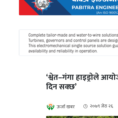
अन्तर्राष्ट्रिय
जलवायु
ऊर्जा
दक्षता
उहिलेकाे
खबर
हरित
हाइड्रोजन
‘श्वेत–गंगा हाइड्राेले आ
इभी
दिन सक्छ’
सम्पादकीय
बैंक
२०७९ जेठ २६
ऊर्जा खबर
पर्यटन