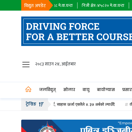
विद्युत अपडेट
सहायक कम्पनी :
१८३९८
मे.वा.घन्टा
निजी क्षेत्र :
४५८२०
मे.वा.घन्टा
आयात :
०
मे.व
जलविद्युत्
२०८३ साउन २४, आईतबार
सोलार
वायु
जलविद्युत्
सोलार
वायु
बायोग्यास
प्रसा
बायोग्यास
ट्रेन्डिङ
ीको हकप्रद सेयर जारी गर्दै, साहास ऊर्जा एक्लैले ४.३७ अर्बको ल्याउँदै
तीन दशकको प
प्रसारण
पेट्रोलियम