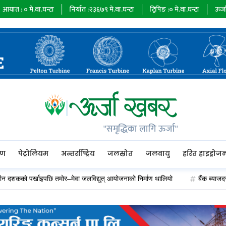
ा.घन्टा
निर्यात :
२३६७९
मे.वा.घन्टा
ट्रिपिङ :
०
मे.वा.घन्टा
ऊर्जा माग :
७३४८५
"समृद्धिका लागि ऊर्जा"
रण
पेट्रोलियम
अन्तर्राष्ट्रिय
जलस्रोत
जलवायु
हरित हाइड्रोज
र्खाइपछि तमोर–मेवा जलविद्युत् आयोजनाको निर्माण थालियो
बैंक ब्याजदर घट्दा अ