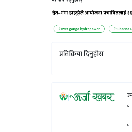
याे पनि पढ्नुहाेस्
श्वेत–गंगा हाइड्रोले आयोजना प्रभावितलाई १६
#swet ganga hydropower
#Subarna D
प्रतिक्रिया दिनुहोस
ऊर