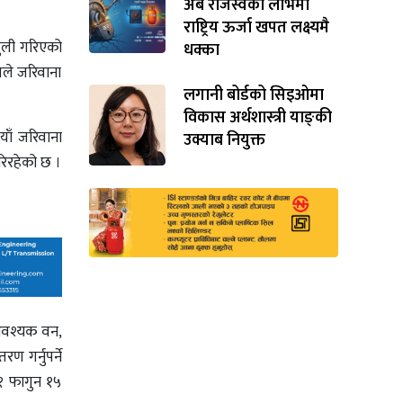
अर्ब राजस्वको लोभमा
राष्ट्रिय ऊर्जा खपत लक्ष्यमै
सुली गरिएको
धक्का
ालयले जरिवाना
लगानी बोर्डको सिइओमा
विकास अर्थशास्त्री याङ्‌की
याँ जरिवाना
उक्याब नियुक्त
रिरहेको छ ।
आवश्यक वन,
रण गर्नुपर्ने
८१ फागुन १५