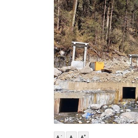
भिडियो
छापा
खोज
प्रोफाइल
ऊर्जा
विशेष
-
+
A
A
A