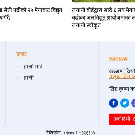
 सेती नदीको २५ मेगावाट विद्युत
लगानी बोर्डद्वारा साढे ६ सय मेग
थपिँदै
बढीका जलविद्युत् आयोजनाका 
लगानी स्वीकृत
खबर
सम्पादक
हाम्रो बारे
लक्ष्मण विय
प्रमुख वित्त
हामी
सिए कृष्ण का
उर्जा टिभी
टेलिफोन : +९७७-१-५३२१३०३