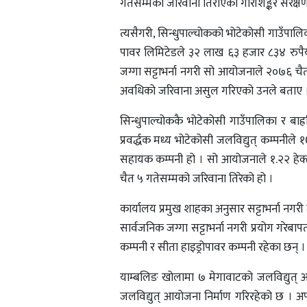
गतेसम्मको जरिवाना तिराएको गौरीशङ्कर संरक्षण क
त्यसैगरी, सिन्धुपाल्चोकको भोटेकोसी गाउँपाल
पावर लिमिटेडले ३२ लाख ६३ हजार ८३४ रुपैया
जग्गा सट्टाभर्ना नगरी सो आयोजनाले २०७६ चै
अवधिको जरिवाना असुल गरिएको उनले बताए 
सिन्धुपाल्चोककै भोटेकोसी गाउँपालिका र बाह्
प्रवर्द्धक मध्य भोटेकोसी जलविद्युत् कम्पनील
सहायक कम्पनी हो । सो आयोजनाले १.२२ हेक्टर
चैत ५ गतेसम्मको जरिवाना तिरेको हो ।
कार्यालय प्रमुख शाहका अनुसार सट्टाभर्ना नगरी ज
सार्वजनिक जग्गा सट्टाभर्ना नगरी प्रयोग गरेब
कम्पनी र सीता हाइड्रोपावर कम्पनी रहेका छन् ।
याम्बलिङ खोलामा ७ मेगावाटको जलविद्युत्
जलविद्युत् आयोजना निर्माण गरिरहेको छ । अ