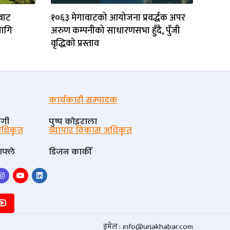
ावाट
१०६३ मेगावाटको आयोजना प्रवर्द्धक अपर
लागि
अरुण कम्पनीको साधारणसभा हुँदै, पुँजी
वृद्धिकाे प्रस्ताव
कार्यकारी सम्पादक
ोगी
पुष्प काेइराला
 अधिकृत
व्यापार विकास अधिकृत
फ्ले
डिजन कार्की
इमेल :
info@urjakhabar.com