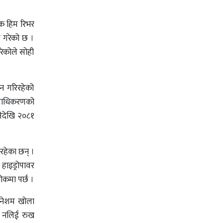
धक हिम रिभर
ग गरेको छ ।
रेकोले सोही
लन गरिरहेको
प्राधिकरणको
तेदेखि २०८१
 रहेका छन् ।
हाइड्रोपावर
ोकमा पर्छ ।
 नेशम खोला
ति नलिई रुख