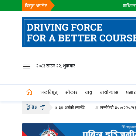
विद्युत अपडेट
प्राधिकरण :
९२६७
मे.वा.
जलविद्युत्
२०८३ साउन २२, शुक्रबार
सोलार
वायु
जलविद्युत्
सोलार
वायु
बायोग्यास
प्रसा
बायोग्यास
ट्रेन्डिङ
र्दै, साहास ऊर्जा एक्लैले ४.३७ अर्बको ल्याउँदै
लप्सीफेदी ४००/२२०/१३२ केभी सबस्टेस
प्रसारण
पेट्रोलियम