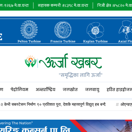
घन्टा
सहायक कम्पनी :
१८३९८
मे.वा.घन्टा
निजी क्षेत्र :
४५८२०
मे.वा.घन्टा
आय
"समृद्धिका लागि ऊर्जा"
रण
पेट्रोलियम
अन्तर्राष्ट्रिय
जलस्रोत
जलवायु
हरित हाइड्रोज
न निर्माण ९० प्रतिशत पूरा, देशकै महत्त्वपूर्ण विद्युत् हब बन्दै
ओएन्डएम कार्यान्