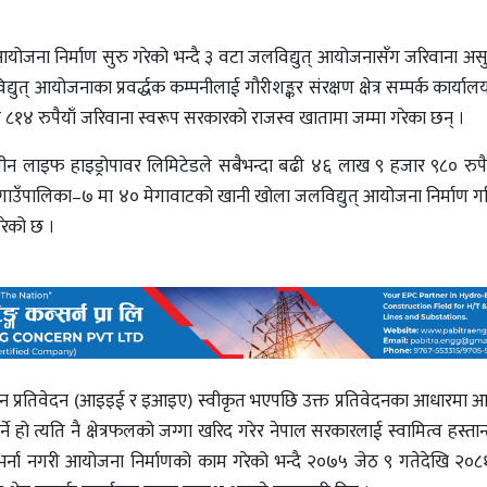
् आयोजना निर्माण सुरु गरेको भन्दै ३ वटा जलविद्युत् आयोजनासँग जरिवाना अ
लविद्युत् आयोजनाका प्रवर्द्धक कम्पनीलाई गौरीशङ्कर संरक्षण क्षेत्र सम्पर्क कार्य
१४ रुपैयाँ जरिवाना स्वरूप सरकारको राजस्व खातामा जम्मा गरेका छन् ।
ग्रीन लाइफ हाइड्रोपावर लिमिटेडले सबैभन्दा बढी ४६ लाख ९ हजार ९८० रुपै
 गाउँपालिका–७ मा ४० मेगावाटको खानी खोला जलविद्युत् आयोजना निर्माण ग
गरेको छ ।
यन प्रतिवेदन (आइइई र इआइए) स्वीकृत भएपछि उक्त प्रतिवेदनका आधारमा 
िक गर्ने हो त्यति नै क्षेत्रफलको जग्गा खरिद गरेर नेपाल सरकारलाई स्वामित्व हस्तान्त
ट्टाभर्ना नगरी आयोजना निर्माणको काम गरेको भन्दै २०७५ जेठ ९ गतेदेखि २०