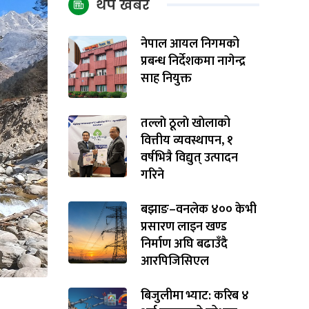
थप खबर
नेपाल आयल निगमको
प्रबन्ध निर्देशकमा नागेन्द्र
साह नियुक्त
तल्लाे ठूलाे खाेलाको
वित्तीय व्यवस्थापन, १
वर्षभित्रै विद्युत् उत्पादन
गरिने
बझाङ–वनलेक ४०० केभी
प्रसारण लाइन खण्ड
निर्माण अघि बढाउँदै
आरपिजिसिएल
बिजुलीमा भ्याट: करिब ४