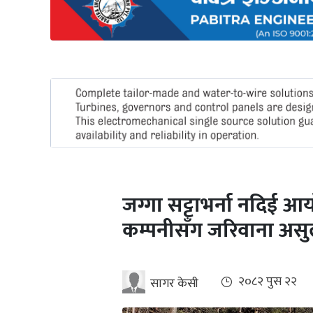
अन्तर्राष्ट्रिय
जलवायु
ऊर्जा
दक्षता
उहिलेकाे
खबर
हरित
हाइड्रोजन
जग्गा सट्टाभर्ना नदिई आय
इभी
कम्पनीसँग जरिवाना असुली
सम्पादकीय
बैंक
२०८२ पुस २२
सागर केसी
पर्यटन