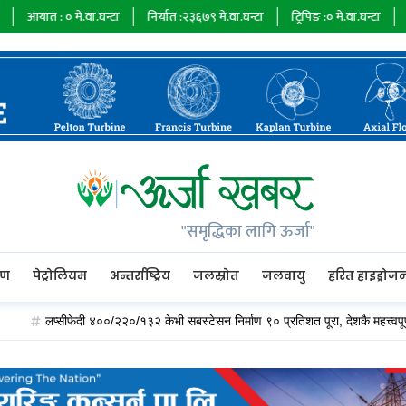
:
०
मे.वा.घन्टा
निर्यात :
२३६७९
मे.वा.घन्टा
ट्रिपिङ :
०
मे.वा.घन्टा
ऊर्जा माग :
७
"समृद्धिका लागि ऊर्जा"
रण
पेट्रोलियम
अन्तर्राष्ट्रिय
जलस्रोत
जलवायु
हरित हाइड्रोज
लप्सीफेदी ४००/२२०/१३२ केभी सबस्टेसन निर्माण ९० प्रतिशत पूरा, देशकै महत्त्वपूर्ण विद्युत् ह