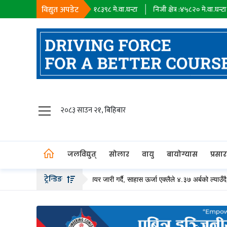
विद्युत अपडेट
सहायक कम्पनी :
१८३९८
मे.वा.घन्टा
निजी क्षेत्र :
४५८२०
मे.वा.घन्टा
आयात 
जलविद्युत्
२०८३ साउन २१, बिहिबार
सोलार
वायु
जलविद्युत्
सोलार
वायु
बायोग्यास
प्रसा
बायोग्यास
ट्रेन्डिङ
ले २० अर्ब बढीको हकप्रद सेयर जारी गर्दै, साहास ऊर्जा एक्लैले ४.३७ अर्बको ल्याउँदै
प्रसारण
पेट्रोलियम