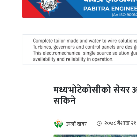
अन्तर्राष्ट्रिय
जलवायु
ऊर्जा
दक्षता
उहिलेकाे
खबर
हरित
हाइड्रोजन
मध्यभोटेकोसीको सेयर आ
इभी
सकिने
सम्पादकीय
बैंक
२०७८ ब‌ैशाख २१
ऊर्जा खबर
पर्यटन