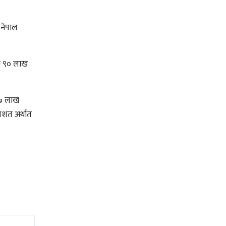
 नेपाल
को ९० लाख
१७ लाख
िशत अर्थात