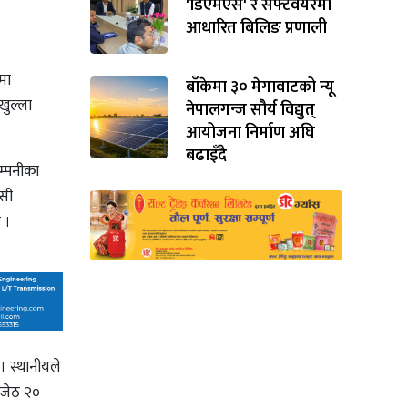
'डिएमएस' र सफ्टवेयरमा
आधारित बिलिङ प्रणाली
मा
बाँकेमा ३० मेगावाटको न्यू
खुल्ला
नेपालगन्ज सौर्य विद्युत्
आयोजना निर्माण अघि
बढाइँदै
म्पनीका
ोसी
 ।
। स्थानीयले
 जेठ २०