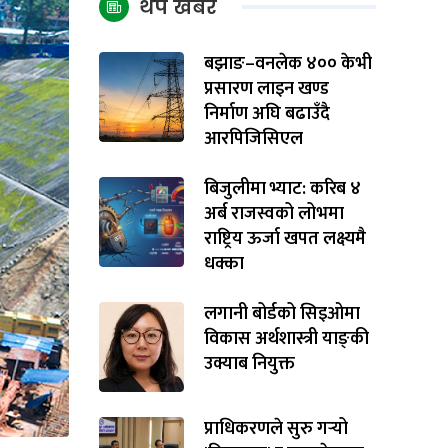
थप खबर
बझाङ–वनलेक ४०० केभी
प्रसारण लाइन खण्ड
निर्माण अघि बढाउँदै
आरपिजिसिएल
बिजुलीमा भ्याट: करिब ४
अर्ब राजस्वको लोभमा
राष्ट्रिय ऊर्जा खपत लक्ष्यमै
धक्का
लगानी बोर्डको सिइओमा
विकास अर्थशास्त्री याङ्‌की
उक्याब नियुक्त
प्राधिकरणले सुरु गर्‍यो