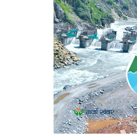
भिडियो
छापा
खोज
प्रोफाइल
ऊर्जा
विशेष