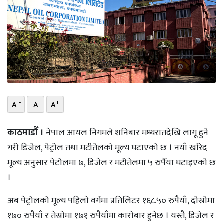
भिडियो
छापा
खोज
प्रोफाइल
-
+
ऊर्जा
A
A
A
विशेष
काठमाडौँ ।
नेपाल आयल निगमले शनिबार मध्यरातदेखि लागू हुने
गरी डिजेल, पेट्रोल तथा मटीतेलको मूल्य घटाएको छ । नयाँ खरिद
मूल्य अनुसार पेटोलमा ७, डिजेल र मटीतेलमा ५ रुपैँया घटाइएकाे छ
।
अब पेट्रोलको मूल्य पहिलाे वर्गमा प्रतिलिटर १६८.५० रुपैयाँ, दाेस्राेमा
१७० रुपैयाँ र तेस्राेमा १७१ रुपैयाँमा काराेबार हुनेछ । यस्तै, डिजेल र