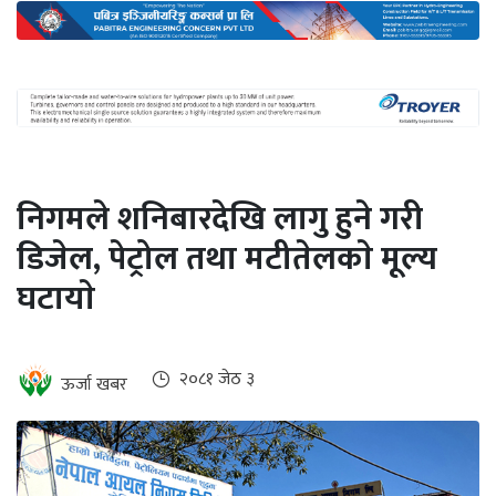
अन्तर्राष्ट्रिय
जलवायु
ऊर्जा
दक्षता
उहिलेकाे
निगमले शनिबारदेखि लागु हुने गरी
खबर
डिजेल, पेट्रोल तथा मटीतेलकाे मूल्य
हरित
घटायाे
हाइड्रोजन
इभी
२०८१ जेठ ३
ऊर्जा खबर
सम्पादकीय
बैंक
पर्यटन