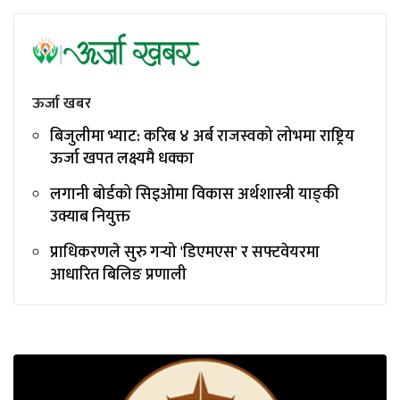
ऊर्जा खबर
बिजुलीमा भ्याट: करिब ४ अर्ब राजस्वको लोभमा राष्ट्रिय
ऊर्जा खपत लक्ष्यमै धक्का
लगानी बोर्डको सिइओमा विकास अर्थशास्त्री याङ्‌की
उक्याब नियुक्त
प्राधिकरणले सुरु गर्‍यो 'डिएमएस' र सफ्टवेयरमा
आधारित बिलिङ प्रणाली