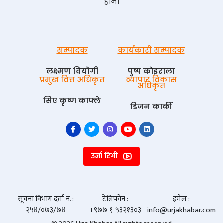
हामी
सम्पादक
कार्यकारी सम्पादक
लक्ष्मण वियोगी
पुष्प काेइराला
प्रमुख वित्त अधिकृत
व्यापार विकास
अधिकृत
सिए कृष्ण काफ्ले
डिजन कार्की
उर्जा टिभी
सूचना विभाग दर्ता नं. :
टेलिफोन :
इमेल :
२५४/०७३/७४
+९७७-१-५३२१३०३
info@urjakhabar.com