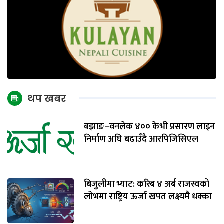
थप खबर
बझाङ–वनलेक ४०० केभी प्रसारण लाइन
निर्माण अघि बढाउँदै आरपिजिसिएल
बिजुलीमा भ्याट: करिब ४ अर्ब राजस्वको
लोभमा राष्ट्रिय ऊर्जा खपत लक्ष्यमै धक्का