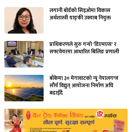
लगानी बोर्डको सिइओमा विकास
अर्थशास्त्री याङ्‌की उक्याब नियुक्त
प्राधिकरणले सुरु गर्‍यो 'डिएमएस' र
सफ्टवेयरमा आधारित बिलिङ प्रणाली
बाँकेमा ३० मेगावाटको न्यू नेपालगन्ज
सौर्य विद्युत् आयोजना निर्माण अघि
बढाइँदै