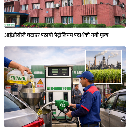
आईओसीले घटाएर पठायो पेट्रोलियम पदार्थको नयाँ मूल्य