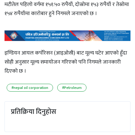
मटीतेल पहिलाे वर्गमा १५१.५० रुपैयाँ, दाेस्राेमा १५३ रुपैयाँ र तेस्राेमा
१५४ रुपैयाँमा काराेबार हुने निगमले जनाएकाे छ ।
इण्डियन आयल कर्पाेरेसन (आइओसी) बाट मूल्य घटेर आएकाे हुँदा
साेही अनुसार मूल्य समायाेजन गरिएकाे पनि निगमले जानकारी
दिएकाे छ ।
#nepal oil corporation
#Petroleum
प्रतिक्रिया दिनुहोस