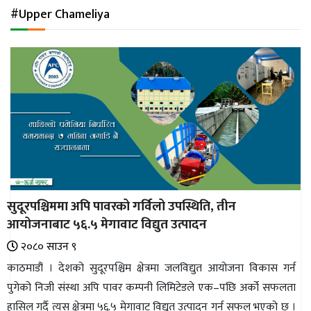
अन्तर्राष्ट्रिय
#Upper Chameliya
जलवायु
ऊर्जा
दक्षता
उहिलेकाे
खबर
हरित
हाइड्रोजन
सुदूरपश्चिममा अपि पावरको गर्विलो उपस्थिति, तीन
इभी
आयोजनाबाट ५६.५ मेगावाट विद्युत उत्पादन
सम्पादकीय
२०८० साउन ९
काठमाडौं । देशको सुदूरपश्चिम क्षेत्रमा जलविद्युत आयोजना विकास गर्न
बैंक
पुगेको निजी संस्था अपि पावर कम्पनी लिमिटेडले एक–पछि अर्को सफलता
पर्यटन
हासिल गर्दै त्यस क्षेत्रमा ५६.५ मेगावाट विद्युत उत्पादन गर्न सफल भएको छ ।