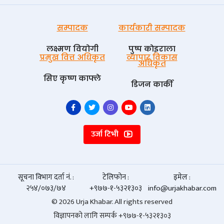
सम्पादक
कार्यकारी सम्पादक
लक्ष्मण वियोगी
पुष्प काेइराला
प्रमुख वित्त अधिकृत
व्यापार विकास
अधिकृत
सिए कृष्ण काफ्ले
डिजन कार्की
उर्जा टिभी
सूचना विभाग दर्ता नं. :
टेलिफोन :
इमेल :
२५४/०७३/७४
+९७७-१-५३२१३०३
info@urjakhabar.com
© 2026 Urja Khabar. All rights reserved
विज्ञापनको लागि सम्पर्क +९७७-१-५३२१३०३