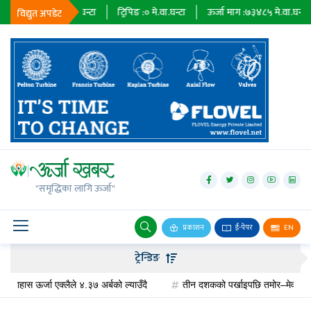
:
२३६७९
मे.वा.घन्टा
ट्रिपिङ :
०
मे.वा.घन्टा
ऊर्जा माग :
७३४८५
मे.वा.घन्टा
प्र
विद्युत अपडेट
जलविद्युत्
सोलार
"समृद्धिका लागि ऊर्जा"
वायु
बायोग्यास
प्रकाशन
ई-पेपर
EN
प्रसारण
ट्रेन्डिङ
पेट्रोलियम
स ऊर्जा एक्लैले ४.३७ अर्बको ल्याउँदै
तीन दशकको पर्खाइपछि तमोर–मेवा जलविद्युत