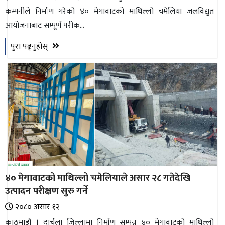
कम्पनीले निर्माण गरेको ४० मेगावाटको माथिल्लो चमेलिया जलविद्युत
भिडियो
आयोजनाबाट सम्पूर्ण परीक...
छापा
पुरा पढ्नुहोस्
खोज
प्रोफाइल
ऊर्जा
विशेष
४० मेगावाटको माथिल्लो चमेलियाले असार २८ गतेदेखि
उत्पादन परीक्षण सुरु गर्ने
२०८० असार १२
काठमाडौं । दार्चुला जिल्लामा निर्माण सम्पन्न ४० मेगावाटको माथिल्लो