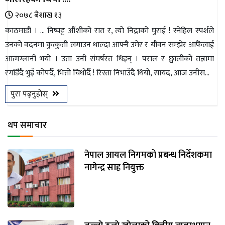
२०७८ ब‌ैशाख १३
काठमाडाैं । ... निष्पट्ट औंशीको रात र, त्यो निद्राको घुराई ! स्नेहिल स्पर्शले
उनको वदनमा कुत्कुती लगाउन थाल्दा आफ्नै उमेर र यौवन सम्झेर आफैंलाई
आत्मग्लानी भयो । उता उनी संघर्षरत थिइन् । पराल र छ्वालीको तन्नामा
रगडिँदै भुइँ कोपर्दै, भित्तो चिथोर्दै ! रिस्ता निभाउँदै थियो, सायद, आज उनीस...
पुरा पढ्नुहोस्
थप समाचार
नेपाल आयल निगमको प्रबन्ध निर्देशकमा
नागेन्द्र साह नियुक्त