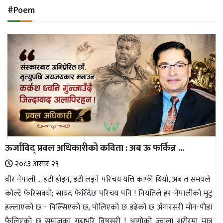
अन्तर्राष्ट्रिय
#Poem
जलवायु
ऊर्जा
दक्षता
उहिलेकाे
खबर
हरित
हाइड्रोजन
ऊर्जाविद् प्रवल अधिकारीको कविता : अब ऊ फर्किन्न ...
इभी
२०८३ असार २९
सम्पादकीय
वीर नेपाली ... हटी होइन, डटी लड्ने परिचय यत्ति काफी थियो, अब त समयले
कोल्टे फेरिसक्यो; सायद फेरिँदैछ परिचय पनि ! नियतिले हर-नेपालीको मुटु
बैंक
हल्लाएको छ - पिल्सिएको छ, पोलिएको छ डढेको छ अँगारसरी मौन-पीडा
पर्यटन
फैलिएको छ समाजका गह्राभरि विषसरी ! आगोको ज्वाला शरीरमा मात्र