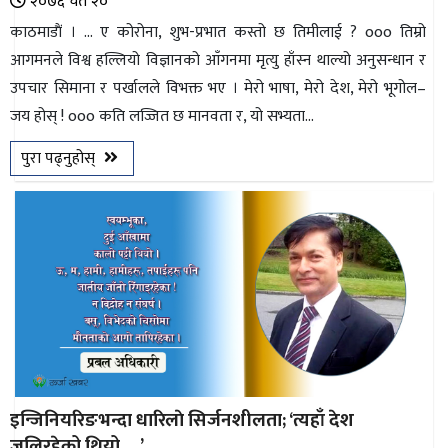
२०७६ चैत २०
काठमाडाैं । ... ए कोरोना, शुभ-प्रभात कस्तो छ तिमीलाई ? ooo तिम्रो
आगमनले विश्व हल्लियो विज्ञानको आँगनमा मृत्यु हाँस्न थाल्यो अनुसन्धान र
उपचार सिमाना र पर्खालले विभक्त भए । मेरो भाषा, मेरो देश, मेरो भूगोल–
जय होस् ! ooo कति लज्जित छ मानवता र, यो सभ्यता...
पुरा पढ्नुहोस्
इन्जिनियरिङभन्दा धारिलाे सिर्जनशीलता; ‘त्यहाँ देश
जलिरहेको थियो ....’