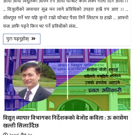
आयो आयो विद्युतको आफ्नै एप आयो घरैबाट काम सक्ने नौलो दिन आयो ।।
… विजुलीको समाचार सुन्न मन लागे प्रविधिको उपहार हाम्रै एप आए ।। …
सोधपुछ गर्ने भए यहि कुनो राम्रो घरैबाट पैसा तिर्ने सिस्टम छ हाम्रो … आफ्नो
यन्त्र आफैं पढ्ने किन भर पर्ने प्रविधीको संस...
पुरा पढ्नुहोस्
विद्युत् व्यापार विभागका निर्देशककाे बेजोड कविता : ऊ कात्रोमा
खल्ती सिलाउँदैछ