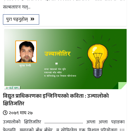
सल्बलाएन गल्...
भिडियो
पुरा पढ्नुहोस्
छापा
खोज
प्रोफाइल
ऊर्जा
विशेष
विद्युत प्राधिकरणका इन्जिनियरकाे कविता : उज्यालोकाे
क्षितिजतिर
२०७९ माघ २७
उज्यालोकाे क्षितिजतिर ............................................ अग्ला अग्ला पहाडका
फेदमुनि यमानको बाँध बाँधेर म सोचिरहेछु एक विशाल परियोजना ।।।