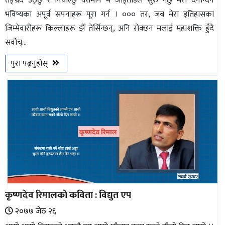
तङ्ग्रँदै उठ्छु र नियाल्छु वर्तमान म जोड्तोडले सुरु गर्छु मेरो दैनन्दिन
भविष्यका अपूर्व सपनाहरू पूरा गर्न । ००० तर, जब मेरा इतिहासका
जिम्मेवारीहरू किल्लाहरू झैँ तेर्सिन्छन्, अनि रोक्छन मलाई महाशक्ति हुँदै
सर्वोच्...
पुरा पढ्नुहोस्
कृष्णदेव रिमालकाे कविता : विद्युत एप
२०७७ जेठ २६