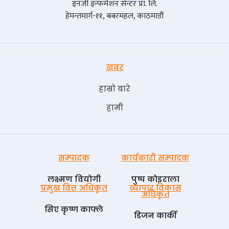
इनर्जी इन्फर्मेशन सेन्टर प्रा. लि.
हेमन्तमार्ग-११, बबरमहल, काठमाडौं
खबर
हाम्रो बारे
हामी
सम्पादक
कार्यकारी सम्पादक
लक्ष्मण वियोगी
पुष्प काेइराला
प्रमुख वित्त अधिकृत
व्यापार विकास
अधिकृत
सिए कृष्ण काफ्ले
डिजन कार्की