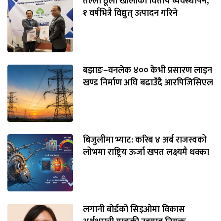
तल्लाे ठूलाे खाेलाको वित्तीय व्यवस्थापन,
१ वर्षभित्रै विद्युत् उत्पादन गरिने
बझाङ–वनलेक ४०० केभी प्रसारण लाइन
खण्ड निर्माण अघि बढाउँदै आरपिजिसिएल
बिजुलीमा भ्याट: करिब ४ अर्ब राजस्वको
लोभमा राष्ट्रिय ऊर्जा खपत लक्ष्यमै धक्का
लगानी बोर्डको सिइओमा विकास