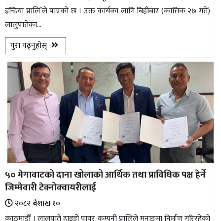
इन्डिया प्रालि’ले पाएको छ । उक्त कार्यका लागि बिहीबार (कात्तिक २७ गते)
भिडियो
लालुपातेका...
छापा
पुरा पढ्नुहोस्
खोज
प्रोफाइल
ऊर्जा
विशेष
५० मेगावाटको दाना खोलाको आर्थिक तथा प्राविधिक पक्ष हेर्ने
जिम्मेवारी टेक्नोक्वायरीलाई
२०८२ ब‌ैशाख १०
काठमाडौँ । लालुपाते हाइड्रो पावर कम्पनी प्रालिले मनाङमा निर्माण गरिरहेको