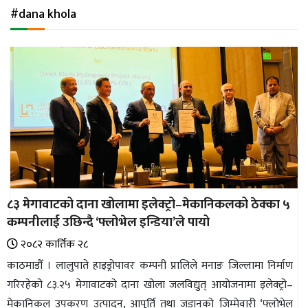
अन्तर्राष्ट्रिय
#dana khola
जलवायु
ऊर्जा
दक्षता
उहिलेकाे
खबर
हरित
हाइड्रोजन
८३ मेगावाटको दाना खोलामा इलेक्ट्रो–मेकानिकलको ठेक्का ५
इभी
कम्पनीलाई उछिन्दै ‘फ्लोभेल इन्डिया’ले पायो
सम्पादकीय
२०८२ कार्तिक २८
काठमाडौँ । लालुपाते हाइड्रोपावर कम्पनी प्रालिले मनाङ जिल्लामा निर्माण
बैंक
गरिरहेको ८३.२५ मेगावाटको दाना खोला जलविद्युत् आयोजनामा इलेक्ट्रो–
पर्यटन
मेकानिकल उपकरण उत्पादन, आपूर्ति तथा जडानको जिम्मेवारी ‘फ्लोभेल