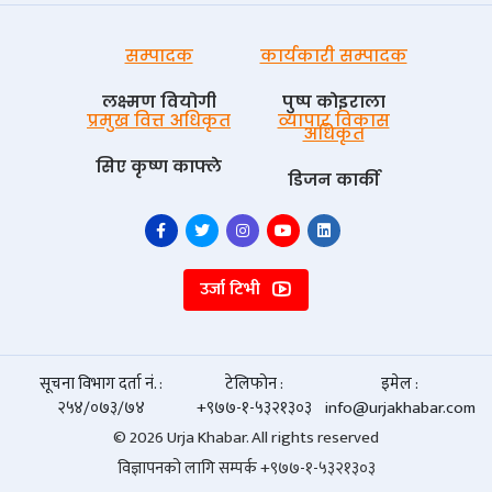
सम्पादक
कार्यकारी सम्पादक
लक्ष्मण वियोगी
पुष्प काेइराला
प्रमुख वित्त अधिकृत
व्यापार विकास
अधिकृत
सिए कृष्ण काफ्ले
डिजन कार्की
उर्जा टिभी
सूचना विभाग दर्ता नं. :
टेलिफोन :
इमेल :
२५४/०७३/७४
+९७७-१-५३२१३०३
info@urjakhabar.com
© 2026 Urja Khabar. All rights reserved
विज्ञापनको लागि सम्पर्क +९७७-१-५३२१३०३