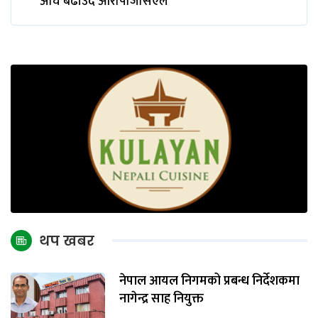
अघि बढाउँदै आरपिजिसिएल
थप खबर
नेपाल आयल निगमको प्रबन्ध निर्देशकमा
नागेन्द्र साह नियुक्त