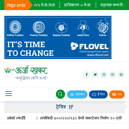
्जा माग :
७३४८५
मे.वा.घन्टा
प्राधिकरण :
०
मे.वा.
सहायक कम्पनी :
०
मे.वा.
न
विद्युत अपडेट
जलविद्युत्
सोलार
"समृद्धिका लागि ऊर्जा"
वायु
बायोग्यास
प्रकाशन
ई-पेपर
EN
प्रसारण
ट्रेन्डिङ
पेट्रोलियम
को ल्याउँदै
लप्सीफेदी ४००/२२०/१३२ केभी सबस्टेसन निर्माण ९० प्रतिशत पूरा, देशकै महत