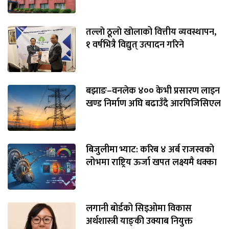
तल्लाे ठूलाे खाेलाको वित्तीय व्यवस्थापन,
१ वर्षभित्रै विद्युत् उत्पादन गरिने
बझाङ–वनलेक ४०० केभी प्रसारण लाइन
खण्ड निर्माण अघि बढाउँदै आरपिजिसिएल
बिजुलीमा भ्याट: करिब ४ अर्ब राजस्वको
लोभमा राष्ट्रिय ऊर्जा खपत लक्ष्यमै धक्का
लगानी बोर्डको सिइओमा विकास
अर्थशास्त्री याङ्‌की उक्याब नियुक्त