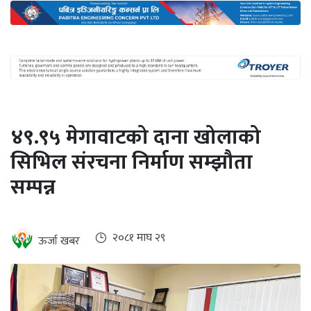
अन्तर्राष्ट्रिय
जलवायु
ऊर्जा
दक्षता
उहिलेकाे
४९.९५ मेगावाटको दाना खोलाको
खबर
सिभिल संरचना निर्माण सम्झौता
हरित
सम्पन्न
हाइड्रोजन
इभी
२०८१ माघ २९
ऊर्जा खबर
सम्पादकीय
बैंक
पर्यटन