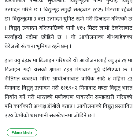
किलोमिटर पेन्स्टक सुरुङबाट विद्युत्गृहमा पानी पुर्‍याई विद्युत्
उत्पादन गरिने छ । विद्युत्गृह समुद्री सतहबाट १८२५ मिटरमा रहेको
छ। विद्युत्गृहमा ३ वटा उत्पादन युनिट रहने गरी डिजाइन गरिएको छ
। विद्युत् उत्पादन गरिएपछिको पानी ४१५ मिटर लामो टेलरेसबाट
मर्स्याङ्दी नदीमा छोडिने छ । यो आयोजनाका बाँधबाहेकका
धेरैजसो संरचना भूमिगत रहने छन् ।
हाल क्यु ४३.७ मा डिजाइन गरिएको यो आयोजनालाई क्यु ३४.११ मा
डिजाइन गर्दा यसको क्षमता ८३.३ मेगावाट पुग्ने देखिएको छ ।
नीतिगत व्यवस्था गरिए आयोजनाबाट वार्षिक साढे ४ महिना ८३
मेगावाट विद्युत् उत्पादन गरी १११.९०२ गिगावाट घण्टा विद्युत् भारत
निर्यात गर्ने गरी भारतको मणीकरण पावरसँग समझदारी गरिएको
पनि कार्यकारी अध्यक्ष डाँगीले बताए । आयोजनाको विद्युत् प्रस्तावित
२२० केभीको धारापानी सबस्टेशनमा जोडिने छ ।
#dana khola