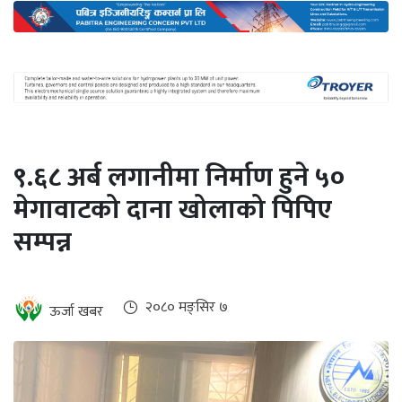
अन्तर्राष्ट्रिय
जलवायु
ऊर्जा
दक्षता
उहिलेकाे
९.६८ अर्ब लगानीमा निर्माण हुने ५०
खबर
मेगावाटको दाना खोलाको पिपिए
हरित
सम्पन्न
हाइड्रोजन
इभी
२०८० मङ्सिर ७
ऊर्जा खबर
सम्पादकीय
बैंक
पर्यटन