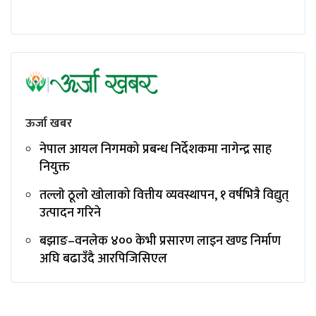
ऊर्जा खबर
नेपाल आयल निगमको प्रबन्ध निर्देशकमा नागेन्द्र साह
नियुक्त
तल्लाे ठूलाे खाेलाको वित्तीय व्यवस्थापन, १ वर्षभित्रै विद्युत्
उत्पादन गरिने
बझाङ–वनलेक ४०० केभी प्रसारण लाइन खण्ड निर्माण
अघि बढाउँदै आरपिजिसिएल