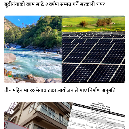
बूढीगंगाको काम साढे २ वर्षमा सम्पन्न गर्ने सरकारी 'गफ'
तीन महिनामा ९० मेगावाटका आयोजनाले पाए निर्माण अनुमति