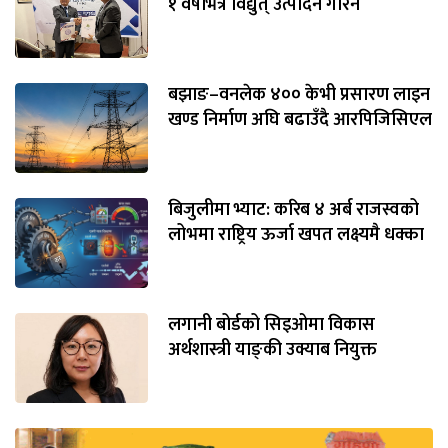
१ वर्षभित्रै विद्युत् उत्पादन गरिने
बझाङ–वनलेक ४०० केभी प्रसारण लाइन
खण्ड निर्माण अघि बढाउँदै आरपिजिसिएल
बिजुलीमा भ्याट: करिब ४ अर्ब राजस्वको
लोभमा राष्ट्रिय ऊर्जा खपत लक्ष्यमै धक्का
लगानी बोर्डको सिइओमा विकास
अर्थशास्त्री याङ्‌की उक्याब नियुक्त