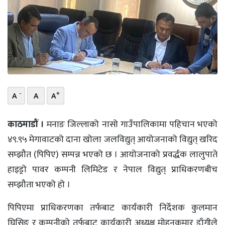
भिडियो
छापा
खोज
प्रोफाइल
-
+
A
A
A
ऊर्जा
विशेष
काठमाडौं ।
मनाङ जिल्लाको नासो गाउँपालिकामा पहिचान भएको
४९.९५ मेगावाटको दाना खोला जलविद्युत् आयोजनाको विद्युत् खरिद
सम्झौत (पिपिए) सम्पन्न भएको छ । आयोजनाको प्रवर्द्धक लालुपाते
हाइड्रो पावर कम्पनी लिमिटेड र नेपाल विद्युत् प्राधिकरणबीच
सम्झौता भएको हो ।
पिपिएमा प्राधिकरणका तर्फबाट कार्यकारी निर्देशक कुलमान
घिसिङ र कम्पनीको तर्फबाट कार्यकारी अध्यक्ष मोहनकुमार डाँगीले