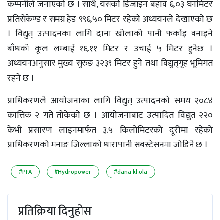
कम्पनीले जनाएको छ । साथै, यसकाे डिजाइन बहाव ६.०३ घनमिटर
प्रतिसेकेण्ड र समग्र हेड ९९६.५० मिटर रहेकाे अध्ययनले देखाएकाे छ
। विद्युत् उत्पादनका लागि दाना खोलाको पानी फर्काइ बनाइने
बाँधको कूल लम्बाई १६.११ मिटर र उचाई ५ मिटर हुनेछ ।
अध्ययनअनुसार मुख्य सुरुङ ३२३९ मिटर हुने तथा विद्युत्‌गृह भूमिगत
रहने छ ।
प्राधिकरणले आयाेजनाका लागि विद्युत् उत्पादनकाे समय २०८४
कात्तिक २ गते ताेकेकाे छ । आयाेजनाबाट उत्पादित विद्युत २२०
केभी प्रसारण लाइनमार्फत ३.५ किलोमिटरको दूरीमा रहेको
प्राधिकरणको मनाङ जिल्लाकाे धारापानी सबस्टेसनमा जोडिने छ ।
#PPA
#Hydropower
#dana khola
प्रतिक्रिया दिनुहोस