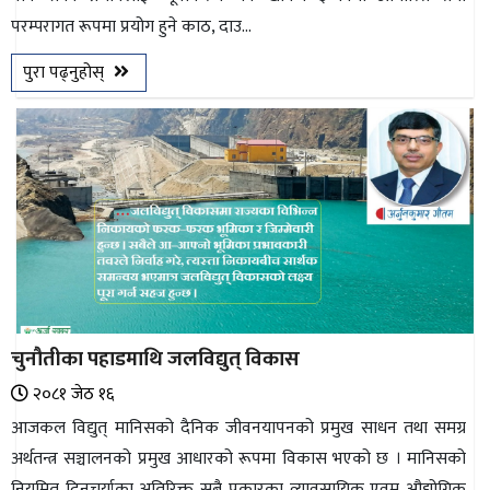
परम्परागत रूपमा प्रयोग हुने काठ, दाउ...
भिडियो
पुरा पढ्नुहोस्
छापा
खोज
प्रोफाइल
ऊर्जा
विशेष
चुनौतीका पहाडमाथि जलविद्युत् विकास
२०८१ जेठ १६
आजकल विद्युत् मानिसको दैनिक जीवनयापनको प्रमुख साधन तथा समग्र
अर्थतन्त्र सञ्चालनको प्रमुख आधारको रूपमा विकास भएको छ । मानिसको
नियमित दिनचर्याका अतिरिक्त सबै प्रकारका व्यावसायिक एवम् औद्योगिक