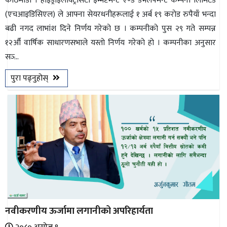
काठमाडाैँ । हाइड्रोइलेक्ट्रिसिटी इन्भेष्टमेन्ट एण्ड डेभलपमेन्ट कम्पनी लिमिटेड
(एचआइडिसिएल) ले आफ्ना सेयरधनीहरूलाई १ अर्ब १९ कराेड रुपैयाँ भन्दा
बढी नगद लाभांश दिने निर्णय गरेकाे छ । कम्पनीकाे पुस २९ गते सम्पन्न
१२औँ वार्षिक साधारणसभाले यस्ताे निर्णय गरेकाे हाे । कम्पनीका अनुसार
सञ्‍...
पुरा पढ्नुहोस्
नवीकरणीय ऊर्जामा लगानीको अपरिहार्यता