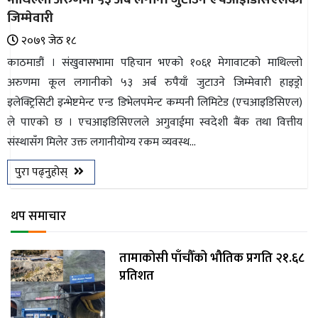
जिम्मेवारी
२०७९ जेठ १८
काठमाडौं । संखुवासभामा पहिचान भएको १०६१ मेगावाटको माथिल्लो
अरुणमा कूल लगानीको ५३ अर्ब रुपैयाँ जुटाउने जिम्मेवारी हाइड्रो
इलेक्ट्रिसिटी इन्भेष्टमेन्ट एन्ड डिभेलपमेन्ट कम्पनी लिमिटेड (एचआइडिसिएल)
ले पाएको छ । एचआइडिसिएलले अगुवाईमा स्वदेशी बैंक तथा वित्तीय
संस्थासँग मिलेर उक्त लगानीयोग्य रकम व्यवस्थ...
पुरा पढ्नुहोस्
थप समाचार
तामाकोसी पाँचौँको भौतिक प्रगति २१.६८
प्रतिशत