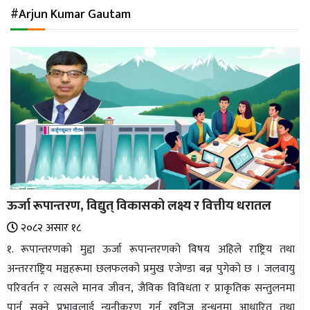
अन्तर्राष्ट्रिय
#Arjun Kumar Gautam
जलवायु
ऊर्जा
दक्षता
उहिलेकाे
खबर
हरित
हाइड्रोजन
ऊर्जा रूपान्तरण, विद्युत् विकासको लक्ष्य र वित्तीय धरातल
इभी
२०८२ असार १८
सम्पादकीय
१. रूपान्तरणको मुद्दा ऊर्जा रूपान्तरणको विषय अहिले राष्ट्रिय तथा
अन्तरराष्ट्रिय मञ्चहरूमा छलफलको प्रमुख एजेण्डा बन्न पुगेको छ । जलवायु
बैंक
परिवर्तन र त्यसले मानव जीवन, जैविक विविधता र प्राकृतिक सन्तुलनमा
पर्यटन
पार्न सक्ने प्रभावलाई न्यूनीकरण गर्न खनिज इन्धनमा आधारित तथा