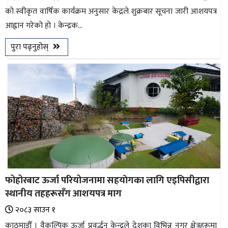
को स्वीकृत वार्षिक कार्यक्रम अनुसार केद्रले शुक्रबार सूचना जारी आशयपत्र
भिडियो
आह्वान गरेको हो । केन्द्रक...
छापा
पुरा पढ्नुहोस्
खोज
प्रोफाइल
ऊर्जा
विशेष
फोहोरबाट ऊर्जा परियोजनामा सहयाेगका लागि एइपिसीद्वारा
स्थानीय तहहरूसँग आशयपत्र माग
२०८३ साउन १
काठमाडौँ । वैकल्पिक ऊर्जा प्रवर्द्धन केन्द्रले देशका विभिन्न नगर क्षेत्रहरूमा