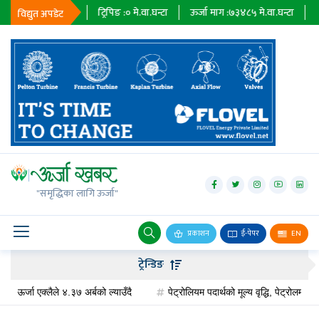
ा.घन्टा
ट्रिपिङ :
०
मे.वा.घन्टा
ऊर्जा माग :
७३४८५
मे.वा.घन्टा
प्राधिकरण :
०
मे.
विद्युत अपडेट
जलविद्युत्
सोलार
"समृद्धिका लागि ऊर्जा"
वायु
बायोग्यास
प्रकाशन
ई-पेपर
EN
प्रसारण
ट्रेन्डिङ
पेट्रोलियम
क्लैले ४.३७ अर्बको ल्याउँदै
पेट्रोलियम पदार्थको मूल्य वृद्धि, पेट्रोलमा ३ र डिजेलमा 