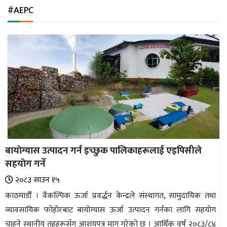
अन्तर्राष्ट्रिय
#AEPC
जलवायु
ऊर्जा
दक्षता
उहिलेकाे
खबर
हरित
हाइड्रोजन
बायाेग्यास उत्पादन गर्न इच्छुक पालिकाहरूलाई एइपिसीले
इभी
सहयाेग गर्ने
सम्पादकीय
२०८३ साउन १५
काठमाडौँ । वैकल्पिक ऊर्जा प्रवर्द्धन केन्द्रले संस्थागत, सामुदायिक तथा
बैंक
व्यावसायिक फोहोरबाट बायोग्यास ऊर्जा उत्पादन गर्नका लागि सहयाेग
पर्यटन
चाहने स्थानीय तहहरूसँग आशयपत्र माग गरेको छ । आर्थिक वर्ष २०८३/८४