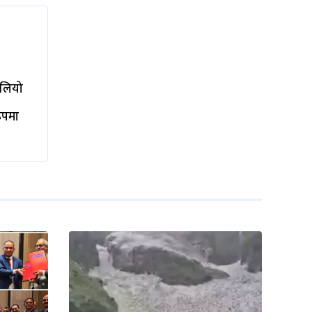
ालियो
रूपमा