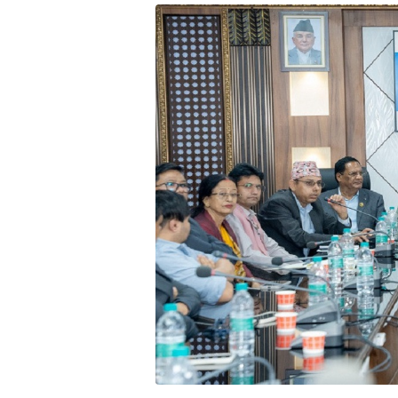
भिडियो
छापा
खोज
प्रोफाइल
ऊर्जा
विशेष