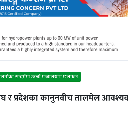
्मेलन’का सन्दर्भमा ऊर्जा मन्त्रालयमा छलफल
ंघ र प्रदेशका कानुनबीच तालमेल आवश्य