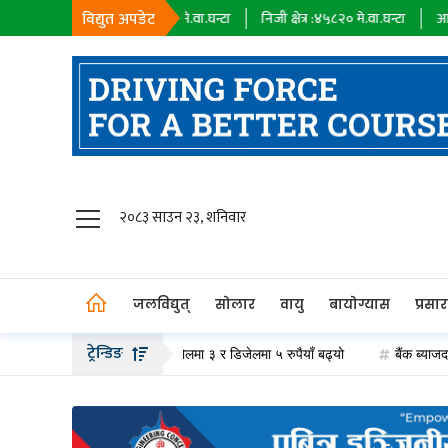
विद्युत अपडेट
यक कम्पनी :
१८३९८
मे.वा.घन्टा
निजी क्षेत्र :
४५८२०
मे.वा.घन्टा
आयात :
०
मे.वा.घन
जलविद्युत्
२०८३ साउन २३, शनिवार
सोलार
वायु
जलविद्युत्
सोलार
वायु
बायोग्यास
प्रसा
बायोग्यास
ट्रेन्डिङ
म पदार्थको मूल्य वृद्धि, पेट्रोलमा ३ र डिजेलमा ५ रुपैयाँ बढ्यो
बैंक ब्याजदर घट्दा 
प्रसारण
पेट्रोलियम