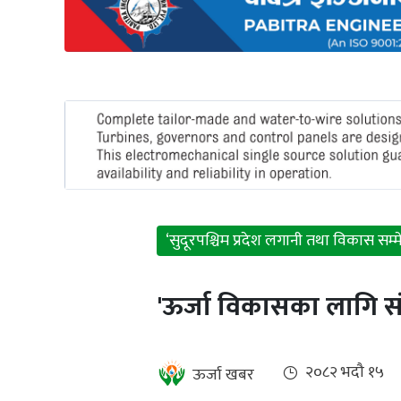
अन्तर्राष्ट्रिय
जलवायु
ऊर्जा
दक्षता
उहिलेकाे
खबर
हरित
हाइड्रोजन
‘सुदूरपश्चिम प्रदेश लगानी तथा विकास सम
इभी
'ऊर्जा विकासका लागि स
सम्पादकीय
बैंक
२०८२ भदौ १५
ऊर्जा खबर
पर्यटन