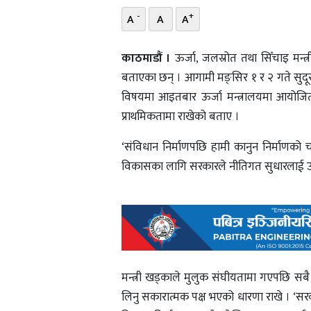
-
+
A
A
A
काठमाडौं ।
ऊर्जा, जलस्रोत तथा सिँचाइ मन्त्
बताएका छन् । आगामी मङ्सिर १ र २ गते सुदूरप
विषयमा आइतबार ऊर्जा मन्त्रालयमा आयोजित क
प्राथमिकतामा राखेको बताए ।
‘संविधान निर्माणपछि हामी कानुन निर्माणको चरण
विकासका लागि सरकारले नीतिगत सुधारलाई उच्
मन्त्री खड्काले मुलुक संघीयतामा गएपछि सब
लिनु सकारात्मक पक्ष भएको धारणा राखे । ‘सरक