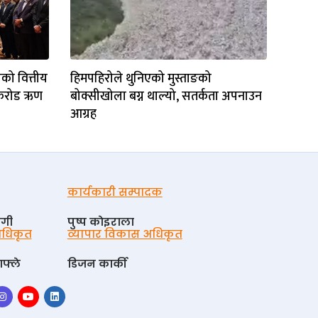
को वित्तीय
हिमपहिरोले थुनिएको मुस्ताङको
१ करोड ऋण
बोक्सीखोला बग्न थाल्यो, सतर्कता अपनाउन
आग्रह
कार्यकारी सम्पादक
ोगी
पुष्प काेइराला
 अधिकृत
व्यापार विकास अधिकृत
फ्ले
डिजन कार्की