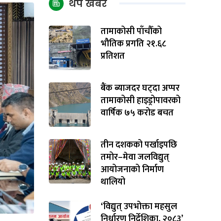
थप खबर
तामाकोसी पाँचौँको
भौतिक प्रगति २१.६८
प्रतिशत
बैंक ब्याजदर घट्दा अप्पर
तामाकोसी हाइड्रोपावरको
वार्षिक ७५ करोड बचत
तीन दशकको पर्खाइपछि
तमोर–मेवा जलविद्युत्
आयोजनाको निर्माण
थालियो
‘विद्युत् उपभोक्ता महसुल
निर्धारण निर्देशिका, २०८३’