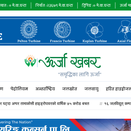
्टा
निर्यात :
२३६७९
मे.वा.घन्टा
ट्रिपिङ :
०
मे.वा.घन्टा
ऊर्जा माग :
७३४८५
मे.व
"समृद्धिका लागि ऊर्जा"
रण
पेट्रोलियम
अन्तर्राष्ट्रिय
जलस्रोत
जलवायु
हरित हाइड्रोज
अप्पर तामाकोसी हाइड्रोपावरको वार्षिक ७५ करोड बचत
१६ जलविद्युत् कम्पनीले २० अर्