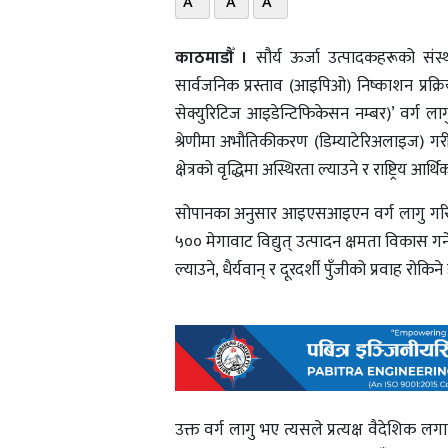
A
A
A
काठमाडौँ ।
सौर्य ऊर्जा उत्पादकहरूको संस्थ
सार्वजनिक प्रस्ताव (आइपिओ) निष्काशन प्रक्र
सेक्युरिटिज आइडेन्टिफिकेसन नम्बर)’ वर्ग लाग
श्रेणीमा अभौतिकीकरण (डिम्याटेरिअलाइज) गरी 
क्षेत्रको वृद्धिमा अस्थिरता ल्याउने र राष्ट्रि
सोपानका अनुसार आइएसआइएन वर्ग लागु गरिए 
५०० मेगावाट विद्युत् उत्पादन क्षमता विकास गर्ने
ल्याउने, धैर्यवान् र दूरदर्शी पुँजीको प्रवाह 
उक्त वर्ग लागु भए त्यसले प्रत्यक्ष वैदेशिक लग