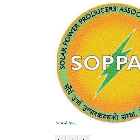
भिडियो
छापा
खोज
प्रोफाइल
ऊर्जा
विशेष
-
+