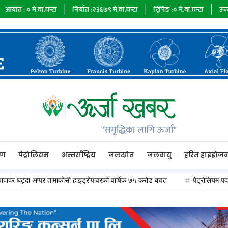
वा.घन्टा
निर्यात :
२३६७९
मे.वा.घन्टा
ट्रिपिङ :
०
मे.वा.घन्टा
ऊर्जा माग :
७३४८
"समृद्धिका लागि ऊर्जा"
रण
पेट्रोलियम
अन्तर्राष्ट्रिय
जलस्रोत
जलवायु
हरित हाइड्रोज
ट्दा अप्पर तामाकोसी हाइड्रोपावरको वार्षिक ७५ करोड बचत
पेट्रोलियम पदार्थको मूल्य