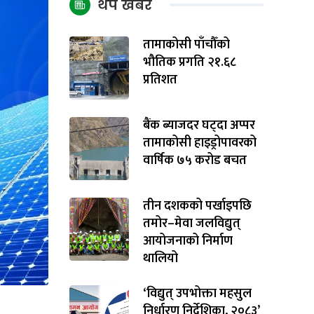
थप खबर
तामाकोसी पाँचौँको
भौतिक प्रगति २१.६८
प्रतिशत
बैंक ब्याजदर घट्दा अप्पर
तामाकोसी हाइड्रोपावरको
वार्षिक ७५ करोड बचत
तीन दशकको पर्खाइपछि
तमोर–मेवा जलविद्युत्
आयोजनाको निर्माण
थालियो
‘विद्युत् उपभोक्ता महसुल
निर्धारण निर्देशिका, २०८३’