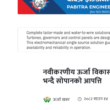
अन्तर्राष्ट्रिय
जलवायु
ऊर्जा
दक्षता
उहिलेकाे
खबर
हरित
हाइड्रोजन
नवीकरणीय ऊर्जा विका
इभी
भन्दै सोपानको आपत्ति
सम्पादकीय
बैंक
२०८२ साउन १४
ऊर्जा खबर
पर्यटन