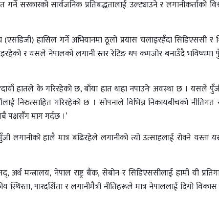
 गर्ने सरकारको सार्वजनिक प्रतिबद्धतालाई उल्ट्याउने र लगानीकर्ताको विश
 (एसडिजी) हासिल गर्ने अभियानमा ठूलो प्रयास चलाइरहँदा सिडिएससी र धित
ाइरहेको र यसले नेपालको लगानी स्तर रेटिङ थप कमजोर बनाउँदै भविष्यमा पुँ
 'दायाँ हातले के गरिरहेको छ, बाँया हात थाहा नपाउने' अवस्था छ । यसले पु
कर्तालाई निरुत्साहित गरिरहेको छ । सोपनाले विभिन्न निकायबीचको नीतिग
सबै पक्षसँग माग गर्दछ ।’
ूर्ण पुँजी लगानीको हालै मात्र बढिरहेले लगानीको त्यो उत्साहलाई रोक्ने यस्ता यस
 अर्थ मन्त्रालय, नेपाल राष्ट्र बैंक, सेबोन र सिडिएससीलाई हामी यी प्रतिगा
ामकीय स्थिरता, पारदर्शिता र लगानीमैत्री नीतिहरूले मात्र नेपाललाई दिगो विकास