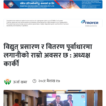
अन्तर्राष्ट्रिय
जलवायु
ऊर्जा
दक्षता
उहिलेकाे
विद्युत् प्रसारण र वितरण पूर्वाधारमा
खबर
लगानीको राम्रो अवसर छ : अध्यक्ष
हरित
कार्की
हाइड्रोजन
इभी
२०८१ ब‌ैशाख १७
ऊर्जा खबर
सम्पादकीय
बैंक
पर्यटन