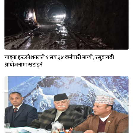
चाइना इन्टरनेशनलले १ सय ३४ कर्मचारी माग्याे, रसुवागढी
आयोजनामा खटाइने