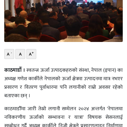
भिडियो
छापा
खोज
प्रोफाइल
-
+
A
A
A
ऊर्जा
विशेष
काठमाडौँ ।
स्वतन्त्र ऊर्जा उत्पादकहरुको संस्था, नेपाल (इपान) का
अध्यक्ष गणेश कार्कीले नेपालको ऊर्जा क्षेत्रमा उत्पादनमा मात्र नभएर
प्रसारण र वितरण पूर्वाधारमा पनि लगानीको राम्रो अवसर रहेको
बताएका छन् ।
काठमाडौँमा जारी तेस्रो लगानी सम्मेलन २०२४ अन्तर्गत 'नेपालमा
नविकरणीय ऊर्जाको सम्भावना र यात्रा' विषयक सेसनलाई
सम्बोधन गर्दै अध्यक्ष कार्कीले निजी क्षेत्रले प्रसारणलाइन निर्माणमा