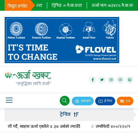
:
२३६७९
मे.वा.घन्टा
ट्रिपिङ :
०
मे.वा.घन्टा
ऊर्जा माग :
७३४८५
मे.वा.घन्टा
प्र
विद्युत अपडेट
जलविद्युत्
सोलार
"समृद्धिका लागि ऊर्जा"
वायु
बायोग्यास
प्रकाशन
ई-पेपर
EN
प्रसारण
ट्रेन्डिङ
पेट्रोलियम
र्दै, साहास ऊर्जा एक्लैले ४.३७ अर्बको ल्याउँदै
लप्सीफेदी ४००/२२०/१३२ केभी सबस्टेस