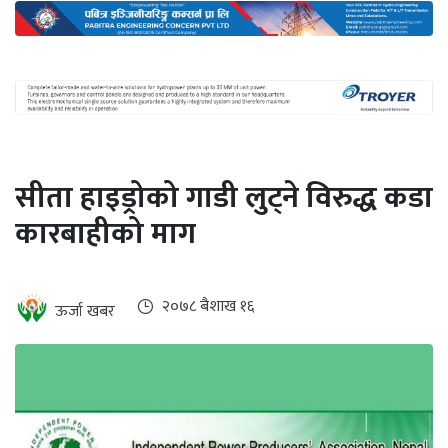
अन्तर्राष्ट्रिय
जलवायु
ऊर्जा
दक्षता
उहिलेकाे
सीता हाइड्रोको गाडी लुट्ने विरुद्ध कडा
खबर
कारबाहीको माग
हरित
हाइड्रोजन
इभी
२०७८ ब‌ैशाख १६
ऊर्जा खबर
सम्पादकीय
बैंक
पर्यटन