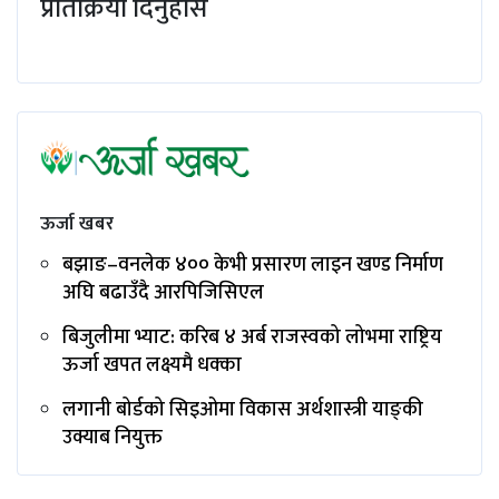
प्रतिक्रिया दिनुहोस
ऊर्जा खबर
बझाङ–वनलेक ४०० केभी प्रसारण लाइन खण्ड निर्माण
अघि बढाउँदै आरपिजिसिएल
बिजुलीमा भ्याट: करिब ४ अर्ब राजस्वको लोभमा राष्ट्रिय
ऊर्जा खपत लक्ष्यमै धक्का
लगानी बोर्डको सिइओमा विकास अर्थशास्त्री याङ्‌की
उक्याब नियुक्त