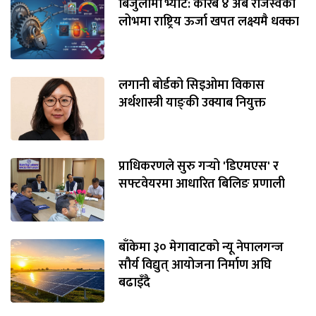
बिजुलीमा भ्याट: करिब ४ अर्ब राजस्वको
लोभमा राष्ट्रिय ऊर्जा खपत लक्ष्यमै धक्का
लगानी बोर्डको सिइओमा विकास
अर्थशास्त्री याङ्‌की उक्याब नियुक्त
प्राधिकरणले सुरु गर्‍यो 'डिएमएस' र
सफ्टवेयरमा आधारित बिलिङ प्रणाली
बाँकेमा ३० मेगावाटको न्यू नेपालगन्ज
सौर्य विद्युत् आयोजना निर्माण अघि
बढाइँदै