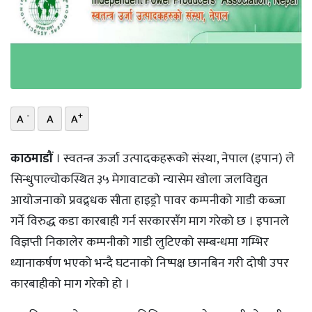
भिडियो
छापा
खोज
प्रोफाइल
-
+
A
A
A
ऊर्जा
काठमाडौं
। स्वतन्त्र ऊर्जा उत्पादकहरूको संस्था, नेपाल (इपान) ले
विशेष
सिन्धुपाल्चोकस्थित ३५ मेगावाटको न्यासेम खोला जलविद्युत
आयोजनाको प्रवद्र्धक सीता हाइड्रो पावर कम्पनीको गाडी कब्जा
गर्ने विरुद्ध कडा कारबाही गर्न सरकारसँग माग गरेको छ । इपानले
विज्ञप्ती निकालेर कम्पनीको गाडी लुटिएको सम्बन्धमा गम्भिर
ध्यानाकर्षण भएको भन्दै घटनाको निष्पक्ष छानबिन गरी दोषी उपर
कारबाहीको माग गरेको हो ।