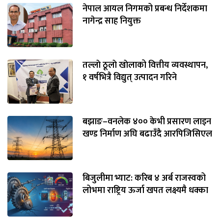
नेपाल आयल निगमको प्रबन्ध निर्देशकमा
नागेन्द्र साह नियुक्त
तल्लाे ठूलाे खाेलाको वित्तीय व्यवस्थापन,
१ वर्षभित्रै विद्युत् उत्पादन गरिने
बझाङ–वनलेक ४०० केभी प्रसारण लाइन
खण्ड निर्माण अघि बढाउँदै आरपिजिसिएल
बिजुलीमा भ्याट: करिब ४ अर्ब राजस्वको
लोभमा राष्ट्रिय ऊर्जा खपत लक्ष्यमै धक्का