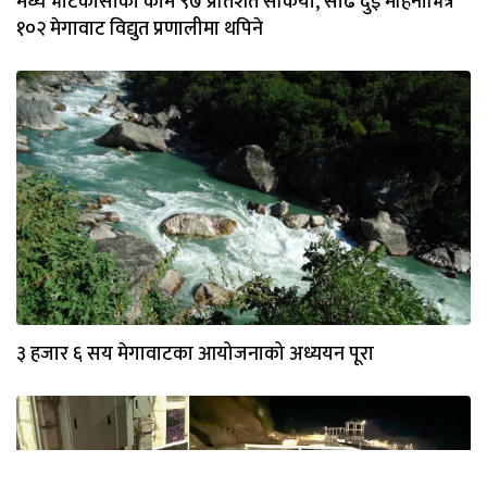
मध्य भोटेकोसीको काम ९७ प्रतिशत सकियो, साढे दुई महिनाभित्र
१०२ मेगावाट विद्युत प्रणालीमा थपिने
३ हजार ६ सय मेगावाटका आयोजनाको अध्ययन पूरा