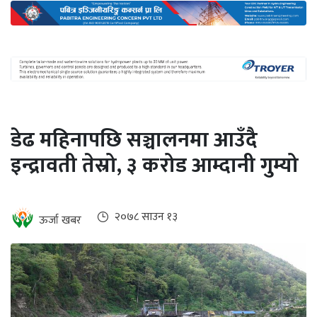
अन्तर्राष्ट्रिय
जलवायु
ऊर्जा
दक्षता
उहिलेकाे
डेढ महिनापछि सञ्चालनमा आउँदै
खबर
इन्द्रावती तेस्रो, ३ करोड आम्दानी गुम्यो
हरित
हाइड्रोजन
इभी
२०७८ साउन १३
ऊर्जा खबर
सम्पादकीय
बैंक
पर्यटन