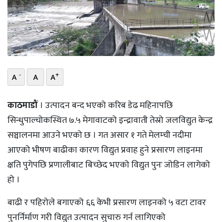
भिडियो
छापा
खोज
-
+
A
A
A
प्रोफाइल
ऊर्जा
काठमाडौं
। उत्पादन बन्द भएको करिब डेढ महिनापछि
विशेष
सिन्धुपाल्चोकस्थित ७.५ मेगावाटको इन्द्रावाती तेस्रो जलविद्युत केन्द्र
सञ्चालनमा आउने भएको छ । गत असार १ गते मेलम्ची नदीमा
आएको भीषण बाढीका कारण विद्युत प्रवाह हुने प्रसारण लाइनमा
क्षति पुगेपछि प्रणालीबाट बिच्छेद भएको विद्युत पुनः जोडिन लागेको
हो ।
बाढी र पहिरोले बगाएको ६६ केभी प्रसारण लाइनको ५ वटा टावर
पुनर्निर्माण गरी विद्युत उत्पादन सुचारु गर्न लागिएको