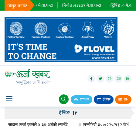
आयात :
०
मे.वा.घन्टा
निर्यात :
२३६७९
मे.वा.घन्टा
ट्रिपिङ :
०
मे.वा.घन्टा
विद्युत अपडेट
जलविद्युत्
सोलार
"समृद्धिका लागि ऊर्जा"
वायु
बायोग्यास
प्रकाशन
ई-पेपर
EN
प्रसारण
ट्रेन्डिङ
पेट्रोलियम
ाहास ऊर्जा एक्लैले ४.३७ अर्बको ल्याउँदै
लप्सीफेदी ४००/२२०/१३२ केभी सबस्टेसन निर्मा