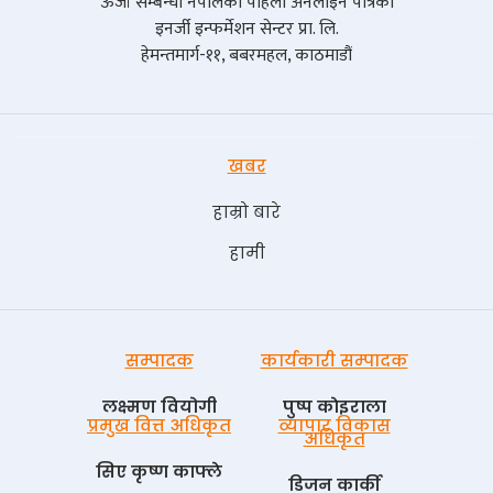
ऊर्जा सम्बन्धी नेपालको पहिलो अनलाइन पत्रिका
इनर्जी इन्फर्मेशन सेन्टर प्रा. लि.
हेमन्तमार्ग-११, बबरमहल, काठमाडौं
खबर
हाम्रो बारे
हामी
सम्पादक
कार्यकारी सम्पादक
लक्ष्मण वियोगी
पुष्प काेइराला
प्रमुख वित्त अधिकृत
व्यापार विकास
अधिकृत
सिए कृष्ण काफ्ले
डिजन कार्की