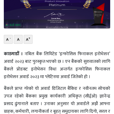
भिडियो
छापा
खोज
-
+
A
A
A
प्रोफाइल
ऊर्जा
काठमाडौं ।
नबिल बैंक लिमिटेड ‘इन्फोसिस फिनाकल इनोभेसन’
विशेष
अवार्ड २०२३ बाट पुरस्कृत भएको छ । एन बैंकको सुरुवातको लागि
बैंकले प्रोडक्ट इनोभेसन विधा अन्तर्गत इन्फोसिस फिनाकल
इनोभेसन अवार्ड २०२३ मा प्लेटिनमा अवार्ड जितेको हो ।
बैंकले प्राप्त गरेको यो अवार्ड डिजिटल बैंकिङ र नवीनतम सोचको
उपज रहेको बैंकका प्रमुख कार्यकारी अधिकृत (सीईओ) ज्ञानेन्द्र
प्रसाद ढुंगानाले बताए । उनाका अनुसार यो अवार्डले अझै आफ्ना
ग्राहक, कर्मचारी, लगानीकर्ता र बृहत् समुदायका लागि दिगो, सरल र