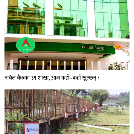
नबिल बैंकका ३९ शाखा, आज कहाँ–कहाँ खुल्छन् ?