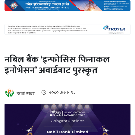
अन्तर्राष्ट्रिय
जलवायु
ऊर्जा
दक्षता
उहिलेकाे
नबिल बैंक ‘इन्फोसिस फिनाकल
खबर
इनोभेसन’ अवार्डबाट पुरस्कृत
हरित
हाइड्रोजन
इभी
२०८० असार १३
ऊर्जा खबर
सम्पादकीय
बैंक
पर्यटन