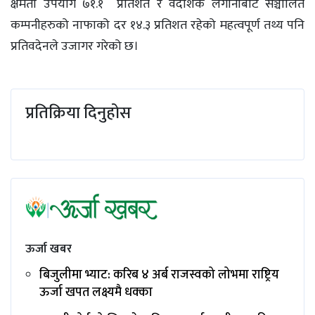
क्षमता उपयोग ७१.१ प्रतिशत र वैदेशिक लगानीबाट सञ्चालित
कम्पनीहरुको नाफाको दर १४.३ प्रतिशत रहेको महत्वपूर्ण तथ्य पनि
प्रतिवदेनले उजागर गरेको छ।
प्रतिक्रिया दिनुहोस
ऊर्जा खबर
बिजुलीमा भ्याट: करिब ४ अर्ब राजस्वको लोभमा राष्ट्रिय
ऊर्जा खपत लक्ष्यमै धक्का