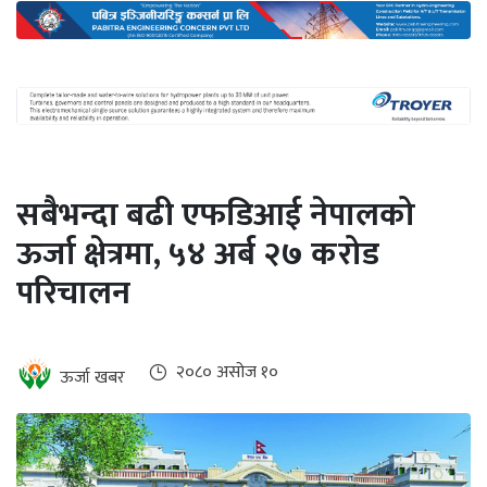
अन्तर्राष्ट्रिय
जलवायु
ऊर्जा
दक्षता
उहिलेकाे
सबैभन्दा बढी एफडिआई नेपालको
खबर
ऊर्जा क्षेत्रमा, ५४ अर्ब २७ करोड
हरित
परिचालन
हाइड्रोजन
इभी
२०८० असोज १०
ऊर्जा खबर
सम्पादकीय
बैंक
पर्यटन