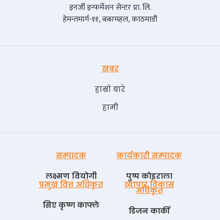
इनर्जी इन्फर्मेशन सेन्टर प्रा. लि.
हेमन्तमार्ग-११, बबरमहल, काठमाडौं
खबर
हाम्रो बारे
हामी
सम्पादक
कार्यकारी सम्पादक
लक्ष्मण वियोगी
पुष्प काेइराला
प्रमुख वित्त अधिकृत
व्यापार विकास
अधिकृत
सिए कृष्ण काफ्ले
डिजन कार्की