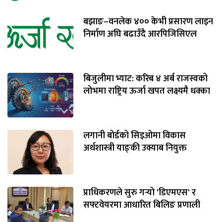
बझाङ–वनलेक ४०० केभी प्रसारण लाइन
निर्माण अघि बढाउँदै आरपिजिसिएल
बिजुलीमा भ्याट: करिब ४ अर्ब राजस्वको
लोभमा राष्ट्रिय ऊर्जा खपत लक्ष्यमै धक्का
लगानी बोर्डको सिइओमा विकास
अर्थशास्त्री याङ्‌की उक्याब नियुक्त
प्राधिकरणले सुरु गर्‍यो 'डिएमएस' र
सफ्टवेयरमा आधारित बिलिङ प्रणाली