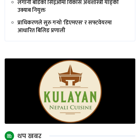
लगानी बोर्डको सिइओमा विकास अर्थशास्त्री याङ्‌की
उक्याब नियुक्त
प्राधिकरणले सुरु गर्‍यो 'डिएमएस' र सफ्टवेयरमा
आधारित बिलिङ प्रणाली
थप खबर