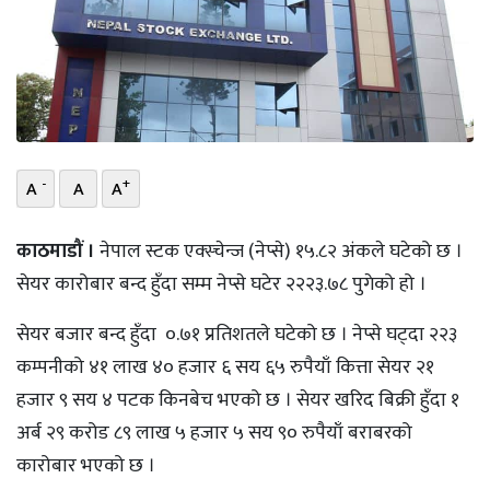
भिडियो
छापा
खोज
प्रोफाइल
-
+
A
A
A
ऊर्जा
काठमाडौं ।
नेपाल स्टक एक्स्चेन्ज (नेप्से) १५.८२ अंकले घटेको छ ।
विशेष
सेयर कारोबार बन्द हुँदा सम्म नेप्से घटेर २२२३.७८ पुगेको हो ।
सेयर बजार बन्द हुँदा ०.७१ प्रतिशतले घटेको छ । नेप्से घट्दा २२३
कम्पनीको ४१ लाख ४० हजार ६ सय ६५ रुपैयाँ कित्ता सेयर २१
हजार ९ सय ४ पटक किनबेच भएको छ । सेयर खरिद बिक्री हुँदा १
अर्ब २९ करोड ८९ लाख ५ हजार ५ सय ९० रुपैयाँ बराबरको
कारोबार भएको छ ।