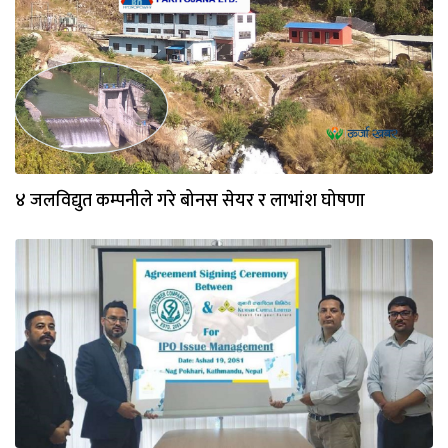
४ जलविद्युत कम्पनीले गरे बोनस सेयर र लाभांश घोषणा