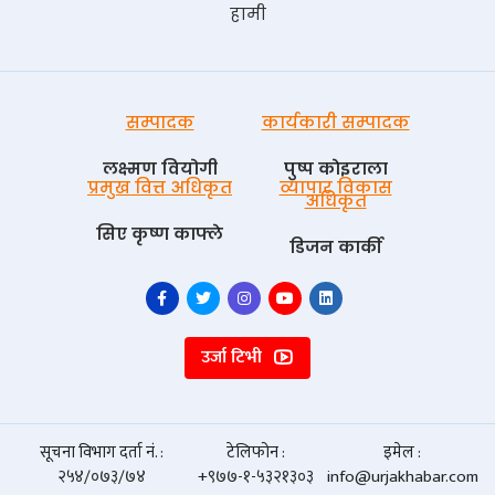
हामी
सम्पादक
कार्यकारी सम्पादक
लक्ष्मण वियोगी
पुष्प काेइराला
प्रमुख वित्त अधिकृत
व्यापार विकास
अधिकृत
सिए कृष्ण काफ्ले
डिजन कार्की
उर्जा टिभी
सूचना विभाग दर्ता नं. :
टेलिफोन :
इमेल :
२५४/०७३/७४
+९७७-१-५३२१३०३
info@urjakhabar.com