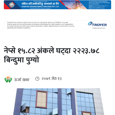
अन्तर्राष्ट्रिय
जलवायु
ऊर्जा
दक्षता
उहिलेकाे
नेप्से १५.८२ अंकले घट्दा २२२३.७८
खबर
बिन्दुमा पुग्यो
हरित
हाइड्रोजन
इभी
२०७९ जेठ १३
ऊर्जा खबर
सम्पादकीय
बैंक
पर्यटन