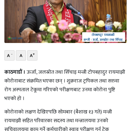
भिडियो
छापा
खोज
प्रोफाइल
-
+
A
A
A
ऊर्जा
विशेष
काठमाडौं ।
ऊर्जा, जलस्रोत तथा सिँचाइ मन्त्री टोपबहादुर रायमाझी
कोरोनाबाट संक्रमित भएका छन् । शुक्रराज ट्रपिकल तथा सरुवा
रोग अस्पताल टेकूमा गरिएको परीक्षणबाट उनमा कोरोना पुष्टि
भएको हो ।
कोरोनाको लक्षण देखिएपछि सोमबार (बैशाख १३ गते) मन्त्री
रायमाझी सहित परिवारका सदस्य तथा मन्त्रालयमा उनको
सचिवालयमा काम गर्ने कर्मचारीको स्वाव परीक्षण गर्न टेकू