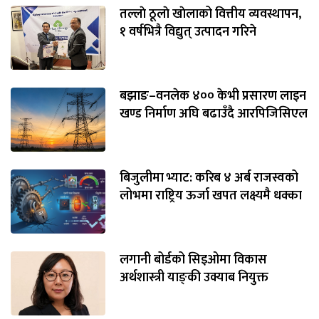
तल्लाे ठूलाे खाेलाको वित्तीय व्यवस्थापन,
१ वर्षभित्रै विद्युत् उत्पादन गरिने
बझाङ–वनलेक ४०० केभी प्रसारण लाइन
खण्ड निर्माण अघि बढाउँदै आरपिजिसिएल
बिजुलीमा भ्याट: करिब ४ अर्ब राजस्वको
लोभमा राष्ट्रिय ऊर्जा खपत लक्ष्यमै धक्का
लगानी बोर्डको सिइओमा विकास
अर्थशास्त्री याङ्‌की उक्याब नियुक्त