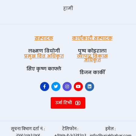
हामी
सम्पादक
कार्यकारी सम्पादक
लक्ष्मण वियोगी
पुष्प काेइराला
प्रमुख वित्त अधिकृत
व्यापार विकास
अधिकृत
सिए कृष्ण काफ्ले
डिजन कार्की
उर्जा टिभी
सूचना विभाग दर्ता नं. :
टेलिफोन :
इमेल :
२५४/०७३/७४
+९७७-१-५३२१३०३
info@urjakhabar.com