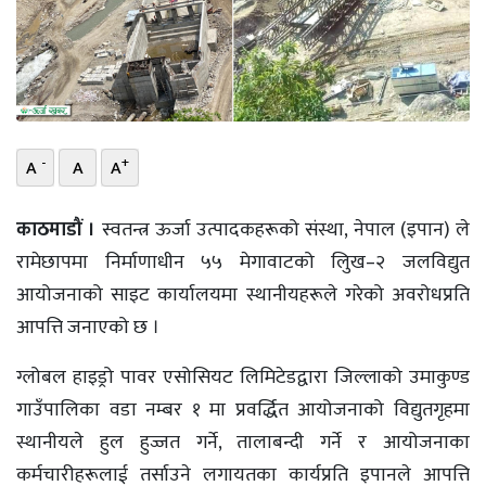
भिडियो
छापा
खोज
-
+
A
A
A
प्रोफाइल
ऊर्जा
काठमाडौं ।
स्वतन्त्र ऊर्जा उत्पादकहरूको संस्था, नेपाल (इपान) ले
विशेष
रामेछापमा निर्माणाधीन ५५ मेगावाटको लिुख–२ जलविद्युत
आयोजनाको साइट कार्यालयमा स्थानीयहरूले गरेको अवरोधप्रति
आपत्ति जनाएको छ ।
ग्लोबल हाइड्रो पावर एसोसियट लिमिटेडद्वारा जिल्लाको उमाकुण्ड
गाउँपालिका वडा नम्बर १ मा प्रवर्द्धित आयोजनाको विद्युतगृहमा
स्थानीयले हुल हुज्जत गर्ने, तालाबन्दी गर्ने र आयोजनाका
कर्मचारीहरूलाई तर्साउने लगायतका कार्यप्रति इपानले आपत्ति