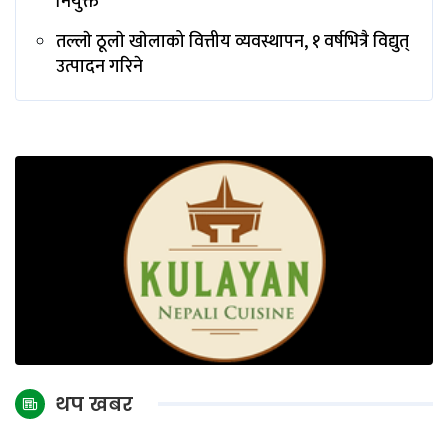
नियुक्त
तल्लाे ठूलाे खाेलाको वित्तीय व्यवस्थापन, १ वर्षभित्रै विद्युत्
उत्पादन गरिने
थप खबर