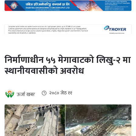
अन्तर्राष्ट्रिय
जलवायु
ऊर्जा
दक्षता
उहिलेकाे
निर्माणाधीन ५५ मेगावाटको लिखु-२ मा
खबर
स्थानीयवासीको अवरोध
हरित
हाइड्रोजन
इभी
२०८० जेठ ११
ऊर्जा खबर
सम्पादकीय
बैंक
पर्यटन