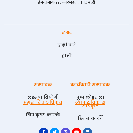
हेमन्तमार्ग-११, बबरमहल, काठमाडौं
खबर
हाम्रो बारे
हामी
सम्पादक
कार्यकारी सम्पादक
लक्ष्मण वियोगी
पुष्प काेइराला
प्रमुख वित्त अधिकृत
व्यापार विकास
अधिकृत
सिए कृष्ण काफ्ले
डिजन कार्की