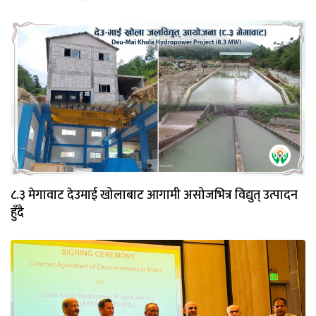
८.३ मेगावाट देउमाई खोलाबाट आगामी असोजभित्र विद्युत् उत्पादन
हुँदै