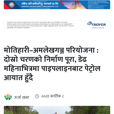
अन्तर्राष्ट्रिय
जलवायु
ऊर्जा
दक्षता
उहिलेकाे
मोतिहारी–अमलेखगञ्ज परियोजना :
खबर
दोस्रो चरणको निर्माण पूरा, डेढ
हरित
महिनाभित्रमा पाइपलाइनबाट पेट्रोल
हाइड्रोजन
आयात हुँदै
इभी
सम्पादकीय
२०८१ कार्तिक ८
ऊर्जा खबर
बैंक
पर्यटन