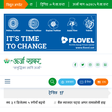
३६७९
मे.वा.घन्टा
ट्रिपिङ :
०
मे.वा.घन्टा
ऊर्जा माग :
७३४८५
मे.वा.घन्टा
प्राधि
विद्युत अपडेट
जलविद्युत्
सोलार
"समृद्धिका लागि ऊर्जा"
वायु
बायोग्यास
प्रकाशन
ई-पेपर
EN
प्रसारण
ट्रेन्डिङ
पेट्रोलियम
लमा ३ र डिजेलमा ५ रुपैयाँ बढ्यो
बैंक ब्याजदर घट्दा अप्पर तामाकोसी हाइड्रोपावरको