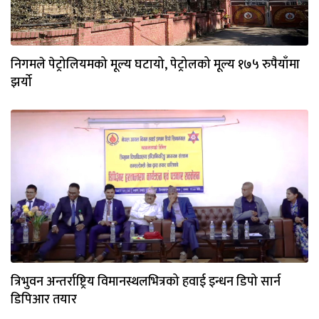
निगमले पेट्रोलियमको मूल्य घटायो, पेट्रोलको मूल्य १७५ रुपैयाँमा
झर्यो
त्रिभुवन अन्तर्राष्ट्रिय विमानस्थलभित्रको हवाई इन्धन डिपो सार्न
डिपिआर तयार