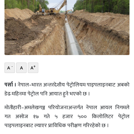
भिडियो
छापा
खोज
प्रोफाइल
ऊर्जा
-
+
A
A
A
विशेष
पर्सा ।
नेपाल–भारत अन्तरदेशीय पेट्रोलियम पाइपलाइनबाट अबको
डेढ महिनमा पेट्रोल पनि आयात हुने भएको छ ।
मोतीहारी–अमलेखगञ्ज परियोजनाअन्तर्गत नेपाल आयल निगमले
गत असोज १७ गते ५ हजार ५०० किलोलिटर पेट्रोल
पाइपलाइनबाट ल्याएर प्राविधिक परीक्षण गरिरहेको छ ।