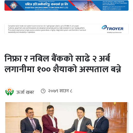
अन्तर्राष्ट्रिय
जलवायु
ऊर्जा
दक्षता
उहिलेकाे
निफ्रा र नबिल बैंकको साढे २ अर्ब
खबर
लगानीमा १०० शैयाको अस्पताल बन्ने
हरित
हाइड्रोजन
इभी
२०७९ साउन ८
ऊर्जा खबर
सम्पादकीय
बैंक
पर्यटन