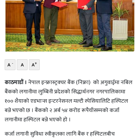
भिडियो
छापा
खोज
प्रोफाइल
-
+
ऊर्जा
A
A
A
विशेष
काठमाडौं ।
नेपाल इन्फ्रास्ट्रक्चर बैंक (निफ्रा) को अगुवाईमा नबिल
बैंकको लगानीमा लुम्बिनी प्रदेशको सिद्धार्थनगर नगरपालिकामा
१०० शैयाको एडभान्स इन्टरनेसनल मल्टी स्पेसियालिटि हस्पिटल
बन्ने भएको छ । बैंककाे २ अर्ब ५४ करोड रूपैयाँसम्मको कर्जा
लगानीमा हस्पिटल बन्ने भएकाे हाे ।
कर्जा लगानी सुविधा स्वीकृतका लागि बैंक र हस्पिटलबीच