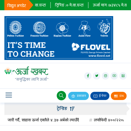
त :
२३६७९
मे.वा.घन्टा
ट्रिपिङ :
०
मे.वा.घन्टा
ऊर्जा माग :
७३४८५
मे.वा.घन्टा
प
विद्युत अपडेट
जलविद्युत्
सोलार
"समृद्धिका लागि ऊर्जा"
वायु
बायोग्यास
प्रकाशन
ई-पेपर
EN
प्रसारण
ट्रेन्डिङ
पेट्रोलियम
गर्दै, साहास ऊर्जा एक्लैले ४.३७ अर्बको ल्याउँदै
लप्सीफेदी ४००/२२०/१३२ केभी सबस्टे