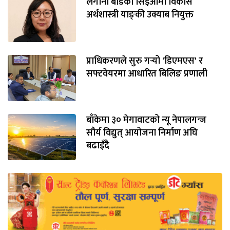
लगानी बोर्डको सिइओमा विकास
अर्थशास्त्री याङ्‌की उक्याब नियुक्त
प्राधिकरणले सुरु गर्‍यो 'डिएमएस' र
सफ्टवेयरमा आधारित बिलिङ प्रणाली
बाँकेमा ३० मेगावाटको न्यू नेपालगन्ज
सौर्य विद्युत् आयोजना निर्माण अघि
बढाइँदै