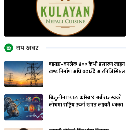
थप खबर
बझाङ–वनलेक ४०० केभी प्रसारण लाइन
खण्ड निर्माण अघि बढाउँदै आरपिजिसिएल
बिजुलीमा भ्याट: करिब ४ अर्ब राजस्वको
लोभमा राष्ट्रिय ऊर्जा खपत लक्ष्यमै धक्का