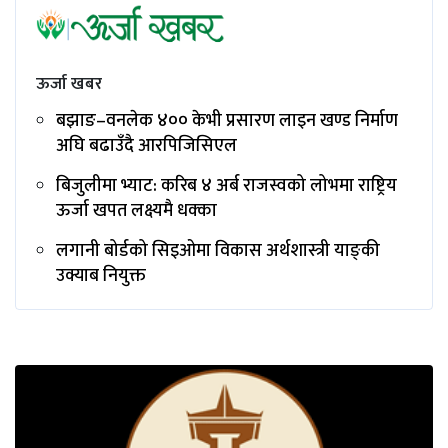
ऊर्जा खबर
बझाङ–वनलेक ४०० केभी प्रसारण लाइन खण्ड निर्माण
अघि बढाउँदै आरपिजिसिएल
बिजुलीमा भ्याट: करिब ४ अर्ब राजस्वको लोभमा राष्ट्रिय
ऊर्जा खपत लक्ष्यमै धक्का
लगानी बोर्डको सिइओमा विकास अर्थशास्त्री याङ्‌की
उक्याब नियुक्त