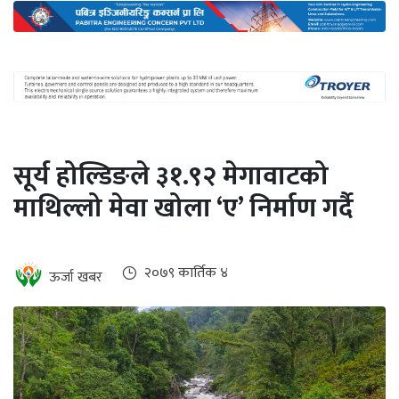
अन्तर्राष्ट्रिय
जलवायु
ऊर्जा
दक्षता
उहिलेकाे
सूर्य होल्डिङले ३१.९२ मेगावाटको
खबर
माथिल्लो मेवा खोला ‘ए’ निर्माण गर्दै
हरित
हाइड्रोजन
इभी
२०७९ कार्तिक ४
ऊर्जा खबर
सम्पादकीय
बैंक
पर्यटन