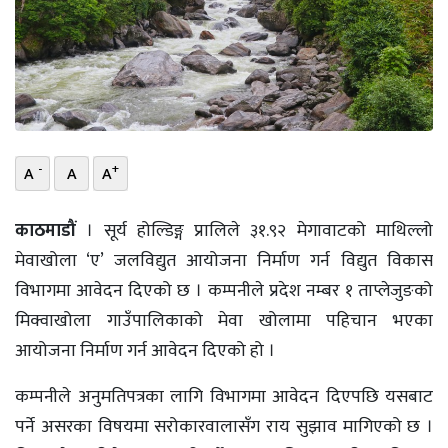
भिडियो
छापा
खोज
प्रोफाइल
-
+
A
A
A
ऊर्जा
काठमाडौं
। सूर्य होल्डिङ्ग प्रालिले ३१.९२ मेगावाटको माथिल्लो
विशेष
मेवाखोला ‘ए’ जलविद्युत आयोजना निर्माण गर्न विद्युत विकास
विभागमा आवेदन दिएको छ । कम्पनीले प्रदेश नम्बर १ ताप्लेजुङको
मिक्वाखोला गाउँपालिकाको मेवा खोलामा पहिचान भएका
आयोजना निर्माण गर्न आवेदन दिएको हो ।
कम्पनीले अनुमतिपत्रका लागि विभागमा आवेदन दिएपछि यसबाट
पर्ने असरका विषयमा सरोकारवालासँग राय सुझाव मागिएको छ ।