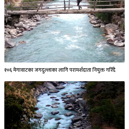
१०६ मेगावाटका जगदुल्लाका लागि परामर्शदाता नियुक्त गरिँदै