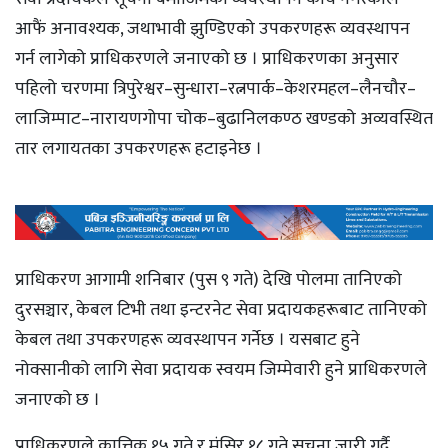
आफैं अनावश्यक, जथाभावी झुण्डिएको उपकरणहरू व्यवस्थापन
गर्न लागेको प्राधिकरणले जनाएको छ । प्राधिकरणका अनुसार
पहिलो चरणमा त्रिपुरेश्वर–सुन्धारा–रत्नपार्क–केशरमहल–लैनचौर–
लाजिम्पाट–नारायणगोपा चोक–बुढानिलकण्ठ खण्डको अव्यवस्थित
तार लगायतका उपकरणहरू हटाइनेछ ।
प्राधिकरण आगामी शनिबार (पुस ९ गते) देखि पोलमा तानिएको
दुरसञ्चार, केबल टिभी तथा इन्टरनेट सेवा प्रदायकहरूबाट तानिएको
केबल तथा उपकरणहरू व्यवस्थापन गर्नेछ । यसबाट हुने
नोक्सानीको लागि सेवा प्रदायक स्वयम जिम्मेवारी हुने प्राधिकरणले
जनाएको छ ।
प्राधिकरणले कात्तिक १५ गते र मंसिर १८ गते सूचना जारी गर्दै