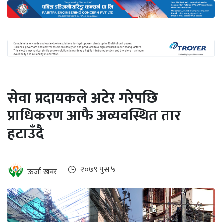
अन्तर्राष्ट्रिय
जलवायु
ऊर्जा
दक्षता
उहिलेकाे
सेवा प्रदायकले अटेर गरेपछि
खबर
प्राधिकरण आफै अव्यवस्थित तार
हरित
हटाउँदै
हाइड्रोजन
इभी
२०७९ पुस ५
ऊर्जा खबर
सम्पादकीय
बैंक
पर्यटन