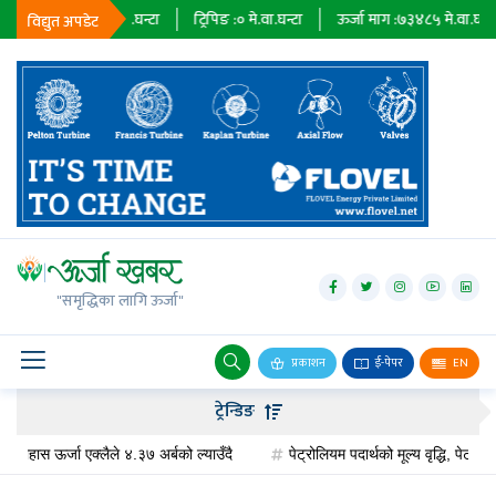
 :
२३६७९
मे.वा.घन्टा
ट्रिपिङ :
०
मे.वा.घन्टा
ऊर्जा माग :
७३४८५
मे.वा.घन्टा
प्
विद्युत अपडेट
जलविद्युत्
सोलार
"समृद्धिका लागि ऊर्जा"
वायु
बायोग्यास
प्रकाशन
ई-पेपर
EN
प्रसारण
ट्रेन्डिङ
पेट्रोलियम
स ऊर्जा एक्लैले ४.३७ अर्बको ल्याउँदै
पेट्रोलियम पदार्थको मूल्य वृद्धि, पेट्रोलमा ३ र