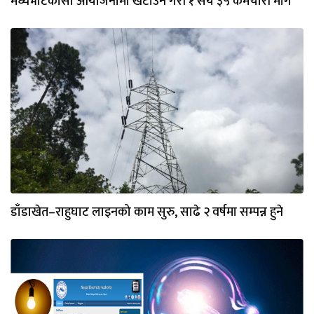
मध्यभोटेकासी आयोजनामा खटाउने गरी १ सय ३५ कर्मचारी माग
डाँडाखेत–राहुघाट लाइनको काम सुरु, साढे २ वर्षमा सम्पन्न हुने