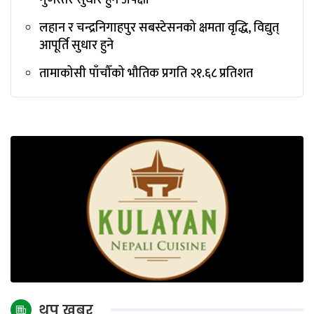
गुणस्तर सुधार हुने अपेक्षा
लहान र चन्द्रनिगाहपुर सबस्टेसनको क्षमता वृद्धि, विद्युत्
आपूर्ति सुधार हुने
तामाकोसी पाँचौँको भौतिक प्रगति २१.६८ प्रतिशत
थप खबर