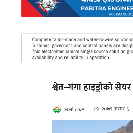
अन्तर्राष्ट्रिय
जलवायु
ऊर्जा
दक्षता
उहिलेकाे
खबर
हरित
हाइड्रोजन
श्वेत–गंगा हाइड्रोको से
इभी
सम्पादकीय
२०७९ असार ६
ऊर्जा खबर
बैंक
पर्यटन