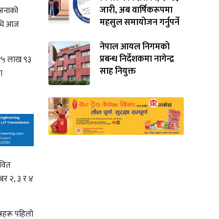
जारी, अब वार्षिकरूपमा
ोजनाको
महसुल समायोजन गर्नुपर्ने
वधि आज
नेपाल आयल निगमको
प्रबन्ध निर्देशकमा नागेन्द्र
त १५ लाख ९३
साह नियुक्त
ा
ावित
बर २, ३ र ४
्रहरू पहिलो