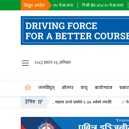
विद्युत अपडेट
सहायक कम्पनी :
१८३९८
मे.वा.घन्टा
निजी क्षेत्र :
४५८२०
मे.वा.घन्टा
आयात :
०
मे
जलविद्युत्
२०८३ साउन २३, शनिवार
सोलार
वायु
जलविद्युत्
सोलार
वायु
बायोग्यास
प्रसा
बायोग्यास
ट्रेन्डिङ
ीको हकप्रद सेयर जारी गर्दै, साहास ऊर्जा एक्लैले ४.३७ अर्बको ल्याउँदै
पेट्रोलियम पद
प्रसारण
पेट्रोलियम