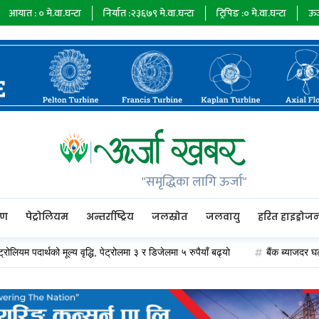
.वा.घन्टा
निर्यात :
२३६७९
मे.वा.घन्टा
ट्रिपिङ :
०
मे.वा.घन्टा
ऊर्जा माग :
७३४८
"समृद्धिका लागि ऊर्जा"
रण
पेट्रोलियम
अन्तर्राष्ट्रिय
जलस्रोत
जलवायु
हरित हाइड्रोज
ार्थको मूल्य वृद्धि, पेट्रोलमा ३ र डिजेलमा ५ रुपैयाँ बढ्यो
बैंक ब्याजदर घट्दा अप्प