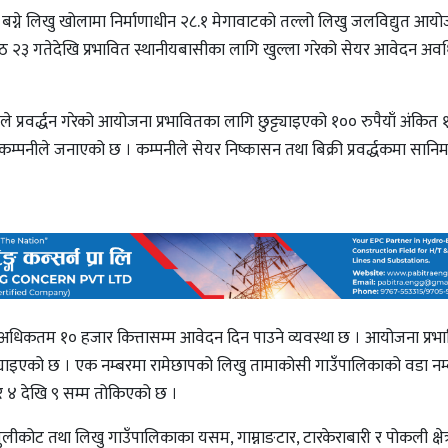
 बग्ने लिखु खोलामा निर्माणाधीन २८.१ मेगावाटको तल्लो लिखु जलविद्युत आय
ठ २३ गतेदेखि प्रभावित स्थानीयबासीका लागि खुल्ला गरेको सेयर आवेदन अ
िटेडले प्रवर्द्धन गरेको आयोजना प्रभावितका लागि छुट्ट्याइएको १०० रुपैयाँ अंकि
कम्पनीले जनाएको छ । कम्पनीले सेयर निष्कासन तथा बिक्री प्रवर्द्धकमा सानिम
र अधिकतम १० हजार कित्तासम्म आवेदन दिन पाउने व्यवस्था छ । आयोजना प्रभ
्ट्याइएको छ । एक नम्बरमा रामेछापको लिखु तामाकोसी गाउँपालिकाको वडा नम्
 ४ देखि ९ सम्म तोकिएको छ ।
जुलीकोट तथा लिखु गाउँपालिकाका यसम, गाम्नाङटार, टारकेराबारी र पोकली क्षेत