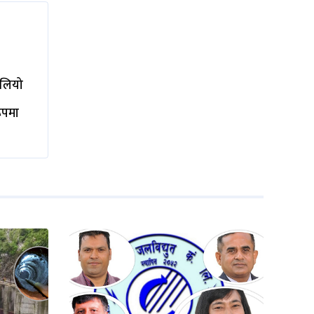
ालियो
रूपमा