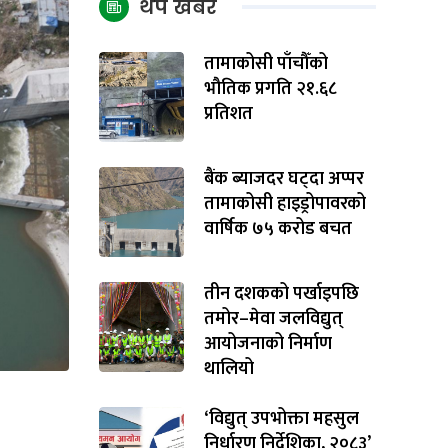
थप खबर
तामाकोसी पाँचौँको
भौतिक प्रगति २१.६८
प्रतिशत
बैंक ब्याजदर घट्दा अप्पर
तामाकोसी हाइड्रोपावरको
वार्षिक ७५ करोड बचत
तीन दशकको पर्खाइपछि
तमोर–मेवा जलविद्युत्
आयोजनाको निर्माण
थालियो
‘विद्युत् उपभोक्ता महसुल
निर्धारण निर्देशिका, २०८३’