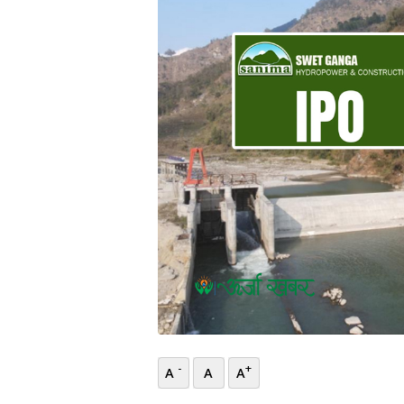
भिडियो
छापा
खोज
प्रोफाइल
ऊर्जा
विशेष
-
+
A
A
A