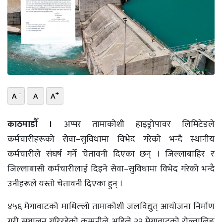
भिडियो
छापा
खोज
प्रोफाइल
-
+
A
A
A
ऊर्जा
विशेष
काठमाडौँ ।
अप्पर तामाकोशी हाइड्रोपावर लिमिटेडले
कर्मचारीहरूको सेवा–सुविधामा विभेद गरेको भन्दै स्थानीय
कर्मचारीले संघर्ष गर्ने चेतावनी दिएका छन् । जिल्लाबाहिर र
जिल्लाबासी कर्मचारीलाई दिइने सेवा–सुविधामा विभेद गरेको भन्दै
उनीहरूले यस्तो चेतावनी दिएका हुन् ।
४५६ मेगावाटको माथिल्लो तामाकोशी जलविद्युत् आयोजना निर्माण
गरी सञ्चालन गरिरहेको कम्पनीले अहिले २२ मेगावाटको रोल्वालिङ