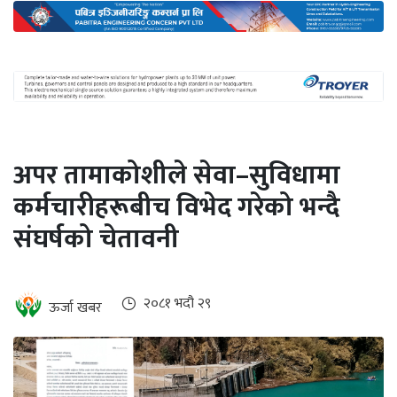
अन्तर्राष्ट्रिय
जलवायु
ऊर्जा
दक्षता
उहिलेकाे
अपर तामाकोशीले सेवा–सुविधामा
खबर
कर्मचारीहरूबीच विभेद गरेको भन्दै
हरित
संघर्षको चेतावनी
हाइड्रोजन
इभी
२०८१ भदौ २९
ऊर्जा खबर
सम्पादकीय
बैंक
पर्यटन