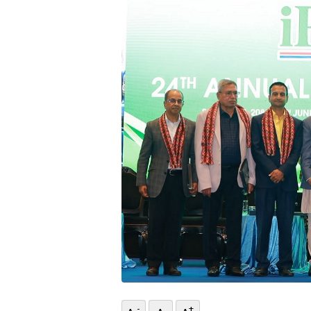
भिडियो
छापा
खोज
प्रोफाइल
ऊर्जा
विशेष
-
+