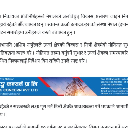
वाला निकायका प्रतिनिधिहरूले नेपालको जलविद्युत् विकास, प्रसारण लाइन निर
हार्य रहेको औँल्याएका छन् । स्वतन्त्र ऊर्जा उत्पादकहरूको संस्था नेपाल (इ
टन समारोहमा उनीहरूले यस्तो बताएका हुन् ।
ापति आशिष गजुरेलले ऊर्जा क्षेत्रको विकास र निजी क्षेत्रमैत्री नीतिगत स
द्धता व्यक्त गरे । नीतिगत तहमा गर्नुपर्ने सुधार र ऊर्जा क्षेत्रका समस्याब
 निकायलाई निर्देशन दिन सकिने उनले स्पष्ट पारे ।
हेको र सरकारको लक्ष्य पूरा गर्न निजी क्षेत्रकै आवश्यकता पर्ने भएकाले आगा
ाए ।
ा सांसद भरत पराजुलीले आगामी १० वर्षमा ३० हजार मेगावाट विद्युत् उत्पादन गर्ने सर