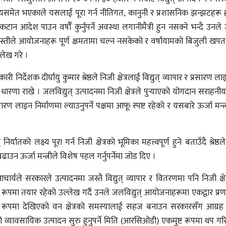
्यसमेत भएकाले यसलाई पूरा गर्न नीतिगत, कानुनी र प्रशासनिक झन्झटहरू
 आदेश पाउन वर्षौँ कुर्नुपर्ने अवस्था लगानीमैत्री हुन नसक्ने भन्दै उनले जग्
सुस्तीले आयोजनाहरू पूर्ण क्षमतामा चल्न नसकेको र वर्षायामको बिजुली खपत 
लेख गरे ।
ी निर्देशक दीर्घायु कुमार श्रेष्ठले निजी क्षेत्रलाई विद्युत् व्यापार र प्रसारण ल
रणा राखे । जलविद्युत् उत्पादनमा निजी क्षेत्रले पुर्‍याएको योगदान सराहनीय
्रसारण लाइन निर्माणमा ल्याउनुपर्ने पक्षमा आफू स्पष्ट रहेको र यसबारे ऊर्जा मन्
तको लक्ष्य पूरा गर्न निजी क्षेत्रको भूमिका महत्त्वपूर्ण हुने बताउँदै श्रेष्ठले
 ऊर्जा मन्त्रीले विशेष पहल गर्नुपर्नेमा जोड दिए ।
 आचार्यले सरकारले उत्पादनमा जस्तै विद्युत् व्यापार र वितरणमा पनि निजी क्ष
पूर्ण रूपमा तयार रहेको उल्लेख गर्दै उनले जलविद्युत् आयोजनाहरूमा एकद्वार प्
 रूपमा देखिएको वन क्षेत्रको समस्यालाई सहज बनाउन सरकारसँग आग्रह ग
वसायिक उत्पादन सुरु हुनुपर्ने मिति (आरसिओडी) एकमुष्ट रूपमा थप गरिन