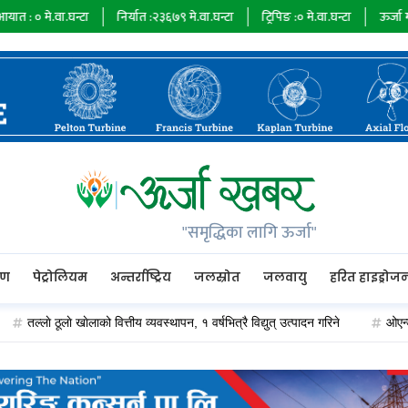
न्टा
निर्यात :
२३६७९
मे.वा.घन्टा
ट्रिपिङ :
०
मे.वा.घन्टा
ऊर्जा माग :
७३४८५
मे.
"समृद्धिका लागि ऊर्जा"
रण
पेट्रोलियम
अन्तर्राष्ट्रिय
जलस्रोत
जलवायु
हरित हाइड्रोज
े ठूलाे खाेलाको वित्तीय व्यवस्थापन, १ वर्षभित्रै विद्युत् उत्पादन गरिने
ओएन्डएम कार्या