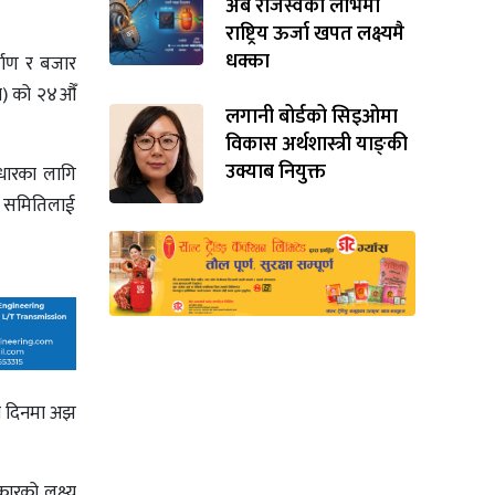
अर्ब राजस्वको लोभमा
राष्ट्रिय ऊर्जा खपत लक्ष्यमै
धक्का
्माण र बजार
पान) को २४औँ
लगानी बोर्डको सिइओमा
विकास अर्थशास्त्री याङ्‌की
उक्याब नियुक्त
ुधारका लागि
ारे समितिलाई
मी दिनमा अझ
कारको लक्ष्य