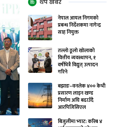
थप खबर
नेपाल आयल निगमको
प्रबन्ध निर्देशकमा नागेन्द्र
साह नियुक्त
तल्लाे ठूलाे खाेलाको
वित्तीय व्यवस्थापन, १
वर्षभित्रै विद्युत् उत्पादन
गरिने
बझाङ–वनलेक ४०० केभी
प्रसारण लाइन खण्ड
निर्माण अघि बढाउँदै
आरपिजिसिएल
बिजुलीमा भ्याट: करिब ४