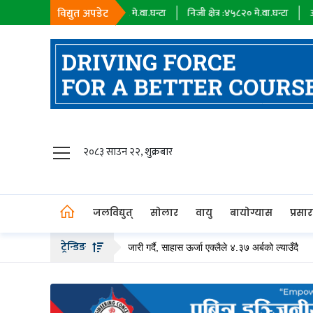
विद्युत अपडेट
ायक कम्पनी :
१८३९८
मे.वा.घन्टा
निजी क्षेत्र :
४५८२०
मे.वा.घन्टा
आयात :
०
मे.वा.घ
जलविद्युत्
२०८३ साउन २२, शुक्रबार
सोलार
वायु
जलविद्युत्
सोलार
वायु
बायोग्यास
प्रसा
बायोग्यास
ट्रेन्डिङ
अर्ब बढीको हकप्रद सेयर जारी गर्दै, साहास ऊर्जा एक्लैले ४.३७ अर्बको ल्याउँदै
तल्ला
प्रसारण
पेट्रोलियम