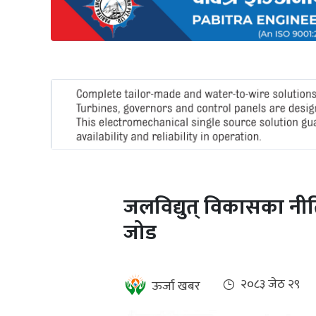
अन्तर्राष्ट्रिय
जलवायु
ऊर्जा
दक्षता
उहिलेकाे
खबर
हरित
हाइड्रोजन
जलविद्युत् विकासका नीत
इभी
जोड
सम्पादकीय
बैंक
२०८३ जेठ २९
ऊर्जा खबर
पर्यटन