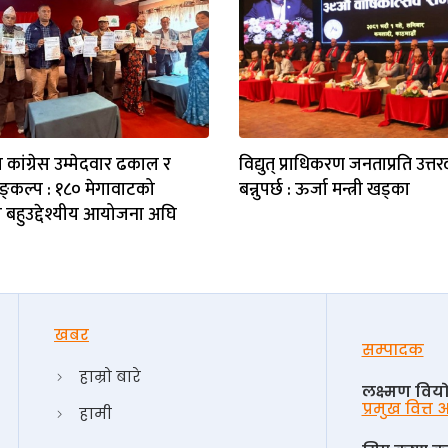
 कांग्रेस उम्मेदवार ढकाल र
विद्युत् प्राधिकरण जनताप्रति उत्त
्‌कल्प : १८० मेगावाटको
बन्नुपर्छ : ऊर्जा मन्त्री खड्का
बहुउद्देश्यीय आयोजना अघि
खबर
सम्पादक
हाम्रो बारे
लक्ष्मण विय
प्रमुख वित्त
हामी