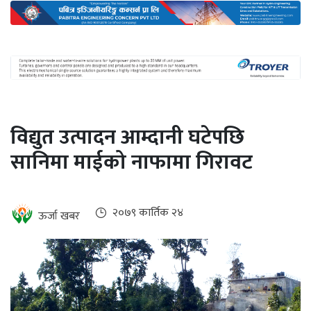
अन्तर्राष्ट्रिय
जलवायु
ऊर्जा
दक्षता
उहिलेकाे
विद्युत उत्पादन आम्दानी घटेपछि
खबर
सानिमा माईको नाफामा गिरावट
हरित
हाइड्रोजन
इभी
२०७९ कार्तिक २४
ऊर्जा खबर
सम्पादकीय
बैंक
पर्यटन