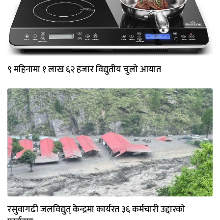
९ महिनामा १ लाख ६२ हजार विद्युतीय चुलो आयात
रसुवागढी जलविद्युत् केन्द्रमा कार्यरत ३६ कर्मचारी उद्दारको