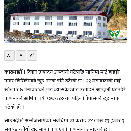
भिडियो
छापा
खोज
प्रोफाइल
-
+
A
A
A
ऊर्जा
विशेष
काठमाडौं ।
विद्युत उत्पादन आम्दानी घटेपछि सानिमा माई हाइड्रो
पावर लिमिटेडको खुद नाफा पनि घटेको छ । २२ मेगावाटको माई
खोला र ७ मेगावाटको माइ क्यासकेडबाट उत्पादन आम्दानी घटेपछि
कम्पनीको आर्थिक वर्ष २०७९/८० को पहिलो त्रैमासको खुद नाफा
घटेको हो ।
साउनदेखि असोजसम्मको अवधिमा २३ करोड २४ लाख १९ हजार ९
सय ९४ रुपैयाँ खुद नाफा कमाएको कम्पनीले जनाएको छ ।