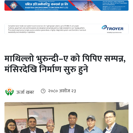
अन्तर्राष्ट्रिय
जलवायु
ऊर्जा
दक्षता
उहिलेकाे
माथिल्लो भुरुन्दी–ए को पिपिए सम्पन्न,
खबर
मंसिरदेखि निर्माण सुरु हुने
हरित
हाइड्रोजन
इभी
२०८० असोज २३
ऊर्जा खबर
सम्पादकीय
बैंक
पर्यटन