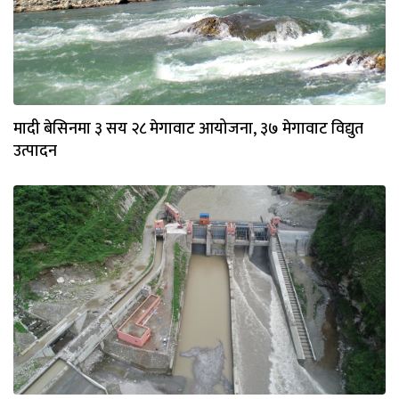
मादी बेसिनमा ३ सय २८ मेगावाट आयोजना, ३७ मेगावाट विद्युत
उत्पादन