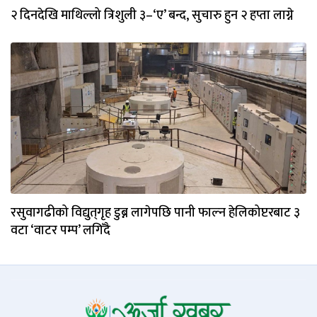
२ दिनदेखि माथिल्लो त्रिशुली ३–‘ए’ बन्द, सुचारु हुन २ हप्ता लाग्ने
रसुवागढीको विद्युत्‌गृह डुब्न लागेपछि पानी फाल्न हेलिकोप्टरबाट ३
वटा ‘वाटर पम्प’ लगिँदै