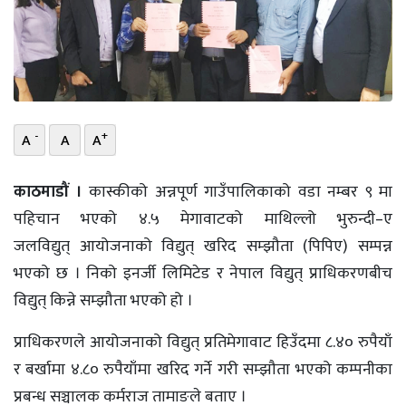
भिडियो
छापा
खोज
-
+
A
A
A
प्रोफाइल
ऊर्जा
काठमाडौं ।
कास्कीको अन्नपूर्ण गाउँपालिकाको वडा नम्बर ९ मा
विशेष
पहिचान भएको ४.५ मेगावाटको माथिल्लो भुरुन्दी–ए
जलविद्युत् आयोजनाको विद्युत् खरिद सम्झौता (पिपिए) सम्पन्न
भएको छ । निको इनर्जी लिमिटेड र नेपाल विद्युत् प्राधिकरणबीच
विद्युत् किन्ने सम्झौता भएको हो ।
प्राधिकरणले आयोजनाको विद्युत् प्रतिमेगावाट हिउँदमा ८.४० रुपैयाँ
र बर्खामा ४.८० रुपैयाँमा खरिद गर्ने गरी सम्झौता भएको कम्पनीका
प्रबन्ध सञ्चालक कर्मराज तामाङले बताए ।