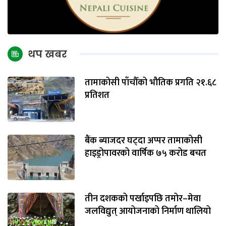
थप खबर
तामाकोसी पाँचौँको भौतिक प्रगति २१.६८
प्रतिशत
बैंक ब्याजदर घट्दा अप्पर तामाकोसी
हाइड्रोपावरको वार्षिक ७५ करोड बचत
तीन दशकको पर्खाइपछि तमोर–मेवा
जलविद्युत् आयोजनाको निर्माण थालियो