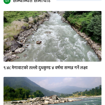
सम्बन्धित समाचार
९.४८ मेगावाटको तल्लो दुधकुण्ड ४ वर्षमा सम्पन्न गर्ने लक्ष्य