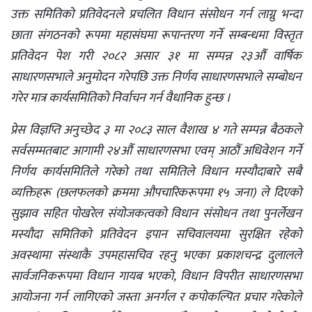
उक्त समितिको प्रतिवेदनले प्रचलित विधान संसोधन गर्न लाग्नु भन्दा
छाता संगठनको रूपमा महासंघमा रूपान्तरण गर्ने सम्बन्धमा विस्तृत
प्रतिवेदन पेश गरी २०८२ असार ३१ मा सम्पन्न २३औँ वार्षिक
साधारणसभाले अनुमोदन गरेपछि उक्त निर्णय साधारणसभाले सम्बोधन
गरेर मात्र कार्यसमितिको निर्वाचन गर्न वैधानिक हुन्छ ।
प्रेस विज्ञप्ति अनुच्छेद ३ मा २०८३ साल वैशाख ४ गते सम्पन्न बैठकले
सर्वसम्मतबाट आगामी २४औँ साधारणसभा एवम् आठौँ अधिवेशन गर्ने
निर्णय कार्यसमितिले गरेको तथा समितिले विधान मस्यौदाबारे सबै
व्यक्तिहरू (छलफलको क्रममा औपचारिकरूपमा १५ जना) ले दिएको
सुझाव सहित पोखरेल संयोजकत्वको विधान संसोधन तथा पुनर्लेखन
मस्यौदा समितिको प्रतिवेदन इपान सचिवालयमा सुरक्षित रहेको
अवस्थामा संस्थाकै उपमहासचिव रहनु भएका प्रकाशचन्द्र दुलालले
सार्वजनिकरूपमा विधान गायब भएको, विधान विपरीत साधारणसभा
आयोजना गर्न लागिएको जस्ता अनर्गल र कपोकल्पित प्रचार गरेकोले