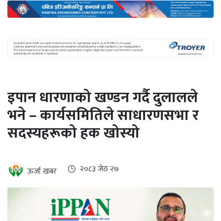
अन्तर्राष्ट्रिय
जलवायु
ऊर्जा
दक्षता
उहिलेकाे
इपान धारणाको खण्डन गर्दै दुलालले
खबर
भने – कार्यसमितिले साधारणसभा र
हरित
सदस्यहरूको हक खोस्यो
हाइड्रोजन
इभी
२०८३ जेठ २७
ऊर्जा खबर
सम्पादकीय
बैंक
पर्यटन