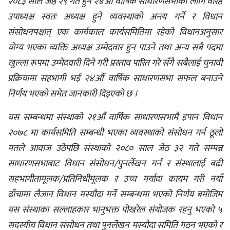
२०८३ साल जेष्ठ २९ गते हुने २४औँ वार्षिक साधारणसभाका लागि वरिष्ठ
उपाध्यक्ष स्वतः अध्यक्ष हुने व्यवस्थाको अन्त्य गर्ने र विधान
संसोधनपश्चात् एक कार्यकाल कार्यसमितिमा रहेको विधानअनुसार
योग्य भएका व्यक्ति अध्यक्ष उम्मेदवार हुन पाउने तथा अन्य सबै पदमा
खुल्ला रूपमा उम्मेदवारी दिने गरी प्रस्ताव पारित गरे सँगै सबैलाई चुनावी
प्रक्रियामा सहभागी भई २४औँ वार्षिक साधारणसभा सफल बनाउने
निर्णय भएको समेत जानकारी दिइएको छ ।
यस सम्बन्धमा संस्थाको २१औँ वार्षिक साधारणसभामै इपान विधान
२०७८ मा कार्यसमिति सम्बन्धी भएका व्यवस्थाको संसोधन गर्न ठूलो
मतले आवाज उठेपछि संस्थाको २०८० साल जेठ ३२ गते सम्पन्न
साधारणसभाबाट विधान संसोधन/पुनर्लेखन गर्न र संस्थालाई बढी
सहभागीतामूलक/प्रतिनिधीमूलक र उच्च मर्यादा कायम गरी नयाँ
ढाँचामा लैजान विधान मस्यौदा गर्ने सम्बन्धमा भएको निर्णय बमोजिम
यस संस्थाका सल्लाहकार भानुभक्त पोखरेल संयोजक रहनु भएको ५
सदस्यीय विधान संसोधन तथा पुनर्लेखन मस्यौदा समिति गठन भएको र