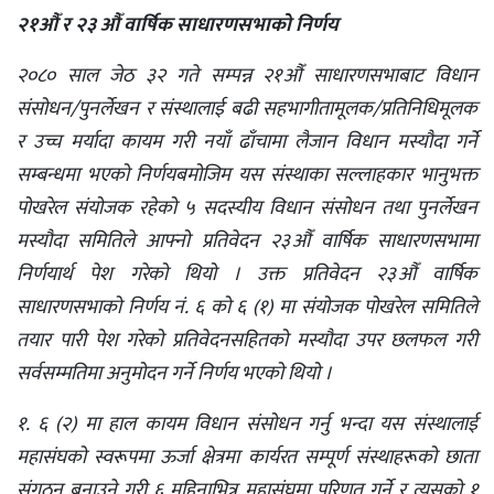
२१औँ र २३ औँ वार्षिक साधारणसभाको निर्णय
२०८० साल जेठ ३२ गते सम्पन्न २१औँ साधारणसभाबाट विधान
संसोधन/पुनर्लेखन र संस्थालाई बढी सहभागीतामूलक/प्रतिनिधिमूलक
र उच्च मर्यादा कायम गरी नयाँ ढाँचामा लैजान विधान मस्यौदा गर्ने
सम्बन्धमा भएको निर्णयबमोजिम यस संस्थाका सल्लाहकार भानुभक्त
पोखरेल संयोजक रहेको ५ सदस्यीय विधान संसोधन तथा पुनर्लेखन
मस्यौदा समितिले आफ्नो प्रतिवेदन २३औँ वार्षिक साधारणसभामा
निर्णयार्थ पेश गरेको थियो । उक्त प्रतिवेदन २३औँ वार्षिक
साधारणसभाको निर्णय नं. ६ को ६ (१) मा संयोजक पोखरेल समितिले
तयार पारी पेश गरेको प्रतिवेदनसहितको मस्यौदा उपर छलफल गरी
सर्वसम्मतिमा अनुमोदन गर्ने निर्णय भएको थियो ।
१. ६ (२) मा हाल कायम विधान संसोधन गर्नु भन्दा यस संस्थालाई
महासंघको स्वरूपमा ऊर्जा क्षेत्रमा कार्यरत सम्पूर्ण संस्थाहरूको छाता
संगठन बनाउने गरी ६ महिनाभित्र महासंघमा परिणत गर्ने र त्यसको १