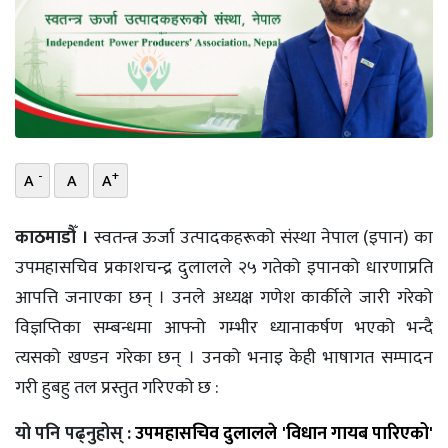
भिडियो
छापा
खोज
प्रोफाइल
-
+
A
A
A
ऊर्जा
विशेष
काठमाडौँ ।
स्वतन्त्र ऊर्जा उत्पादकहरूको संस्था नेपाल (इपान) का
उपमहासचिव प्रकाशचन्द्र दुलालले २५ गतेको इपानको धारणाप्रति
आपत्ति जनाएका छन् । उनले अध्यक्ष गणेश कार्कीले जारी गरेको
विज्ञप्तिका सम्बन्धमा आफ्नो गम्भीर ध्यानाकर्षण भएको भन्दै
त्यसको खण्डन गरेका छन् । उनको भनाइ केही भाषागत सम्पादन
गरी हुबहु तल प्रस्तुत गरिएको छ :
यो पनि पढ्नुहोस् :
उपमहासचिव दुलालले 'विधान गायब पारिएको'