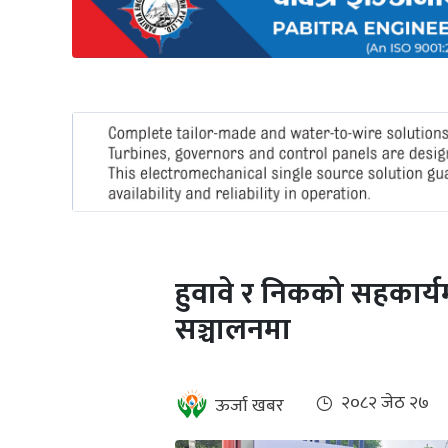
अन्तर्राष्ट्रिय
जलवायु
ऊर्जा
दक्षता
उहिलेकाे
खबर
हरित
हाइड्रोजन
हुवावे र निकको सहकार्यमा
इभी
सञ्चालनमा
सम्पादकीय
बैंक
२०८२ जेठ २७
ऊर्जा खबर
पर्यटन