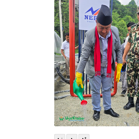
भिडियो
छापा
खोज
प्रोफाइल
ऊर्जा
विशेष
-
+