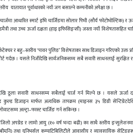
्तरीय यातायात पूर्वाधारको नयाँ जग बसाल्ने कम्पनीको अपेक्षा छ ।
 चार्जमा आधारित स्मार्ट इभि चार्जिङमा सोलार पिभी (सौर्य फोटोभोल्टिक) र ऊ
िडमैत्री तथा उच्च ऊर्जा दक्षता (हाइ इफिसिइन्सी) जस्ता नयाँ विशेषतासहित चा
किटेक्चर र बहु–स्तरीय ‘पावर पुलिङ’ विशेषताका साथ डिजाइन गरिएको उक्त प्
ोर्ट गर्दछ । यसले निजीदेखि सार्वजनिकसम्म सबै सवारी साधनलाई सुरक्षित र
कदेखि ठूला सवारी साधनसम्म सबैलाई चार्ज गर्न मिल्ने छ । यसले ऊर्जा द
कुल्ड डिजाइन मार्फत अत्यधिक तापक्रम (माइनस ३५ डिग्री सेन्टिग्रेटदेख
लोवाटसम्म अल्ट्रा–फास्ट चार्जिङ गर्न सकिन्छ ।
लो अपग्रेड र लामो आयु (१० वर्ष भन्दा बढी) का साथै स्तरीय इन्सुलेशनम
डिबीमुनि) तथा युनिभर्सल कम्पाटिबिलिटीले आवासीय र व्यावसायिक सेटिङहर