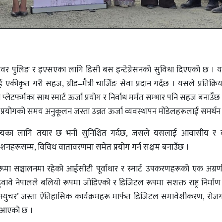
 पावर पुलिङ र इएसएका लागि डिसी बस इन्टेग्रेसनको सुविधा दिएएको छ ।
ाई एकीकृत गरी सहज, ग्रीड–मैत्री चार्जिङ सेवा प्रदान गर्दछ । यसले प्रतिक्
लेटफर्मका साथ स्मार्ट ऊर्जा प्रयोग र निर्वाध मर्मत सम्भार पनि सहज बनाउँछ
रयोगको समय अनुकूलन जस्ता उन्नत ऊर्जा व्यवस्थापन मोडेलहरूलाई समर्थन 
भविष्यका लागि तयार छ भनी सुनिश्चित गर्दछ, जसले यसलाई आवासीय र 
शनहरूसम्म, विविध वातावरणमा समेत प्रयोग गर्न सक्षम बनाउँछ ।
मा सञ्चालनमा रहेको आईसीटी पूर्वाधार र स्मार्ट उपकरणहरूको एक अग्रणी 
वावे नेपालले बलियो रूपमा जोडिएको र डिजिटल रूपमा सशक्त राष्ट्र निर्माण ग
फ्युचर’ जस्ता ऐतिहासिक कार्यक्रमहरू मार्फत डिजिटल समावेशीकरण, रोजगा
ै आएको छ ।