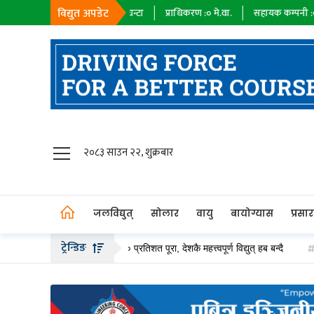
विद्युत अपडेट
ाग :
७३४८५
मे.वा.घन्टा
प्राधिकरण :
०
मे.वा.
सहायक कम्पनी :
०
मे.वा.
निजी क्ष
जलविद्युत्
२०८३ साउन २२, शुक्रबार
सोलार
वायु
जलविद्युत्
सोलार
वायु
बायोग्यास
प्रसा
बायोग्यास
ट्रेन्डिङ
बस्टेसन निर्माण ९० प्रतिशत पूरा, देशकै महत्त्वपूर्ण विद्युत् हब बन्दै
ओएन्डएम का
प्रसारण
पेट्रोलियम