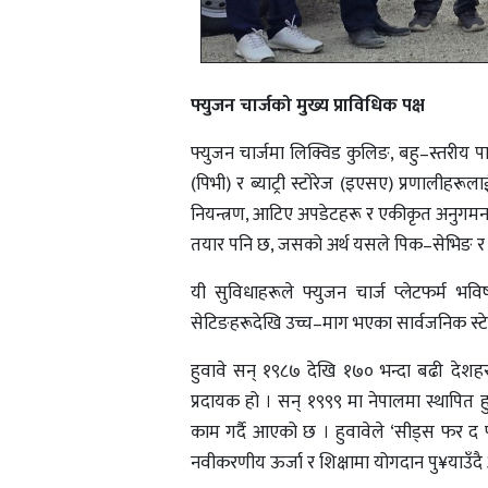
फ्युजन चार्जको मुख्य प्राविधिक पक्ष
फ्युजन चार्जमा लिक्विड कुलिङ, बहु–स्तरीय
(पिभी) र ब्याट्री स्टोरेज (इएसए) प्रणालीहरूल
नियन्त्रण, आटिए अपडेटहरू र एकीकृत अनुगमन प्
तयार पनि छ, जसको अर्थ यसले पिक–सेभिङ र प्
यी सुविधाहरूले फ्युजन चार्ज प्लेटफर्म 
सेटिङहरूदेखि उच्च–माग भएका सार्वजनिक स्टे
हुवावे सन् १९८७ देखि १७० भन्दा बढी देशहरू
प्रदायक हो । सन् १९९९ मा नेपालमा स्थापित हु
काम गर्दै आएको छ । हुवावेले ‘सीड्स फर द 
नवीकरणीय ऊर्जा र शिक्षामा योगदान पु¥याउँद