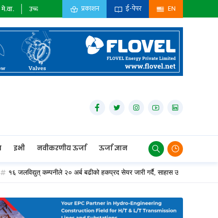
प्रकाशन
ई-पेपर
EN
ग :
३२६१
मे.वा.
न
इभी
नवीकरणीय ऊर्जा
ऊर्जा ज्ञान
युत् कम्पनीले २० अर्ब बढीको हकप्रद सेयर जारी गर्दै, साहास ऊर्जा एक्लैले ४.३७ अर्बको ल्याउँ