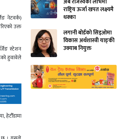
अर्ब राजस्वको लोभमा
राष्ट्रिय ऊर्जा खपत लक्ष्यमै
धक्का
जिङ नेटवर्क)
गरिएको उक्त
लगानी बोर्डको सिइओमा
विकास अर्थशास्त्री याङ्‌की
उक्याब नियुक्त
र्जिङ स्टेशन
को हुवावेले
ा, हेटौँडामा
को छ । यसले