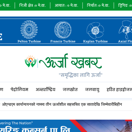
ेत्र :
०
मे.वा.
आयात :
०
मे.वा.
निर्यात :
०
मे.वा.
ट्रिपिङ :
०
मे.वा.
उच्च मा
"समृद्धिका लागि ऊर्जा"
रण
पेट्रोलियम
अन्तर्राष्ट्रिय
जलस्रोत
जलवायु
हरित हाइड्रोज
र्यान्वयनको नाममा तीन ऊर्जाशील सहसचिव एक सातादेखि जिम्मेवारीबिहीन
१६ जलविद्