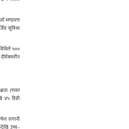
र्जा भण्डारण
र्जिङ सुविधा
रविधिले ५००
 दीर्घकालीन
क्षता (पावर
ि ४५ डिग्री
ार्फत लगानी
ूदेखि उच्च–