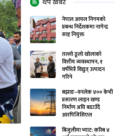
थप खबर
नेपाल आयल निगमको
प्रबन्ध निर्देशकमा नागेन्द्र
साह नियुक्त
तल्लाे ठूलाे खाेलाको
वित्तीय व्यवस्थापन, १
वर्षभित्रै विद्युत् उत्पादन
गरिने
बझाङ–वनलेक ४०० केभी
प्रसारण लाइन खण्ड
निर्माण अघि बढाउँदै
आरपिजिसिएल
बिजुलीमा भ्याट: करिब ४