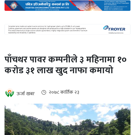
अन्तर्राष्ट्रिय
जलवायु
ऊर्जा
दक्षता
उहिलेकाे
पाँचथर पावर कम्पनीले ३ महिनामा १०
खबर
करोड ३१ लाख खुद नाफा कमायो
हरित
हाइड्रोजन
इभी
२०७८ कार्तिक २३
ऊर्जा खबर
सम्पादकीय
बैंक
पर्यटन