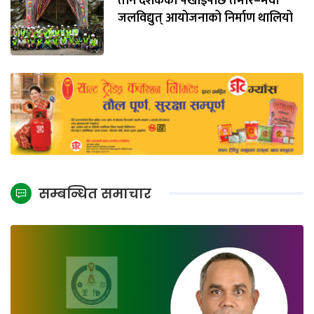
तीन दशकको पर्खाइपछि तमोर–मेवा
जलविद्युत् आयोजनाको निर्माण थालियो
सम्बन्धित समाचार