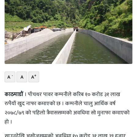
भिडियो
छापा
खोज
प्रोफाइल
ऊर्जा
विशेष
-
+
A
A
A
काठमाडौं
। पाँचथर पावर कम्पनीले करिब १० करोड ३१ लाख
रुपैयाँ खुद नाफा कमाएको छ । कम्पनीले चालु आर्थिक वर्ष
२०७८/७९ को पहिलो त्रैमाससम्मको अवधिमा सो मुनाफा कमाएको
हो ।
साउनदेखि असोजसम्मको अवधिमा १० करोड ३१ लाख ३९ हजार