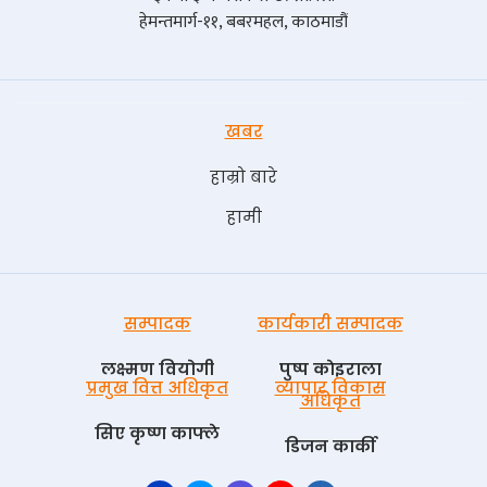
हेमन्तमार्ग-११, बबरमहल, काठमाडौं
खबर
हाम्रो बारे
हामी
सम्पादक
कार्यकारी सम्पादक
लक्ष्मण वियोगी
पुष्प काेइराला
प्रमुख वित्त अधिकृत
व्यापार विकास
अधिकृत
सिए कृष्ण काफ्ले
डिजन कार्की