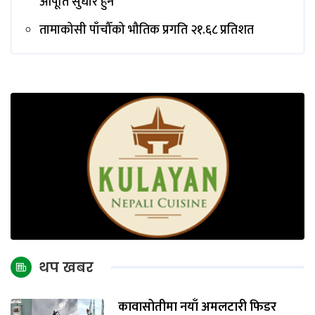
आपूर्ति सुधार हुने
तामाकोसी पाँचौँको भौतिक प्रगति २१.६८ प्रतिशत
थप खबर
कावासोतीमा नयाँ अमलटारी फिडर