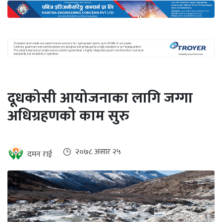
अन्तर्राष्ट्रिय
जलवायु
ऊर्जा
दक्षता
उहिलेकाे
दूधकोसी आयोजनाका लागि जग्गा
खबर
अधिग्रहणको काम सुरु
हरित
हाइड्रोजन
इभी
२०७८ असार २५
दमन राई
सम्पादकीय
बैंक
पर्यटन