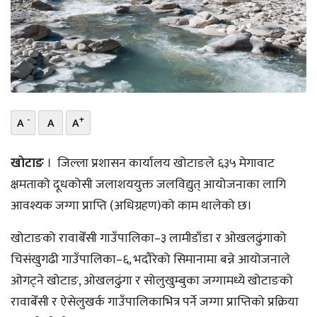
भिडियो
छापा
खोज
प्रोफाइल
-
+
A
A
A
ऊर्जा
खाेटाङ
। जिल्ला प्रशासन कार्यालय खोटाङले ६३५ मेगावाट
विशेष
क्षमताको दूधकोसी जलाशययुक्त जलविद्युत् आयोजनाका लागि
आवश्यक जग्गा प्राप्ति (अधिग्रहण)को काम थालेको छ।
खोटाङको रावाबेँसी गाउँपालिका–३ लामीडाँडा र ओखलढुंगाको
चिसंखुगढी गाउँपालिका–६, भदौरेको सिमानामा बन्ने आयोजनाले
ओगट्ने खोटाङ, ओखलढुंगा र सोलुखुम्बुका जग्गामध्ये खोटाङको
रावाबेँसी र ऐसेलुखर्क गाउँपालिकाभित्र पर्ने जग्गा प्राप्तिको प्रक्रिया