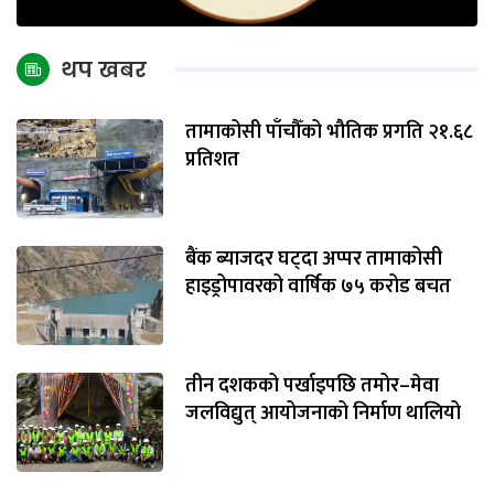
थप खबर
तामाकोसी पाँचौँको भौतिक प्रगति २१.६८
प्रतिशत
बैंक ब्याजदर घट्दा अप्पर तामाकोसी
हाइड्रोपावरको वार्षिक ७५ करोड बचत
तीन दशकको पर्खाइपछि तमोर–मेवा
जलविद्युत् आयोजनाको निर्माण थालियो