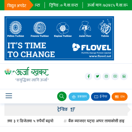
३६७९
मे.वा.घन्टा
ट्रिपिङ :
०
मे.वा.घन्टा
ऊर्जा माग :
७३४८५
मे.वा.घन्टा
प्राध
विद्युत अपडेट
जलविद्युत्
सोलार
"समृद्धिका लागि ऊर्जा"
वायु
बायोग्यास
प्रकाशन
ई-पेपर
EN
प्रसारण
ट्रेन्डिङ
पेट्रोलियम
लमा ३ र डिजेलमा ५ रुपैयाँ बढ्यो
बैंक ब्याजदर घट्दा अप्पर तामाकोसी हाइड्रोपावरको