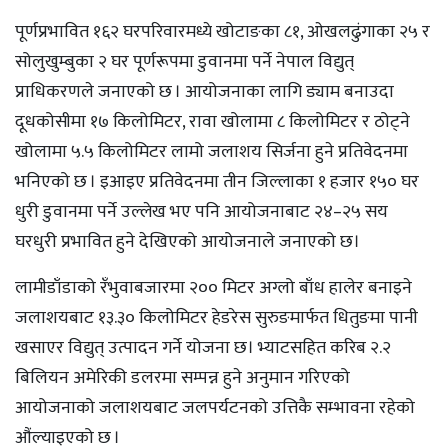
पूर्णप्रभावित १६२ घरपरिवारमध्ये खोटाङका ८१, ओखलढुंगाका २५ र
सोलुखुम्बुका २ घर पूर्णरूपमा डुवानमा पर्ने नेपाल विद्युत्
प्राधिकरणले जनाएको छ । आयोजनाका लागि ड्याम बनाउदा
दूधकोसीमा १७ किलोमिटर, रावा खोलामा ८ किलोमिटर र ठोट्ने
खोलामा ५.५ किलोमिटर लामो जलाशय सिर्जना हुने प्रतिवेदनमा
भनिएको छ । इआइए प्रतिवेदनमा तीन जिल्लाका १ हजार १५० घर
धुरी डुवानमा पर्ने उल्लेख भए पनि आयोजनाबाट २४–२५ सय
घरधुरी प्रभावित हुने देखिएको आयोजनाले जनाएको छ।
लामीडाँडाको रँभुवाबजारमा २०० मिटर अग्लो बाँध हालेर बनाइने
जलाशयबाट १३.३० किलोमिटर हेडरेस सुरुङमार्फत धितुङमा पानी
खसाएर विद्युत् उत्पादन गर्ने योजना छ। भ्याटसहित करिब २.२
बिलियन अमेरिकी डलरमा सम्पन्न हुने अनुमान गरिएको
आयोजनाको जलाशयबाट जलपर्यटनको उत्तिकै सम्भावना रहेको
औंल्याइएको छ ।