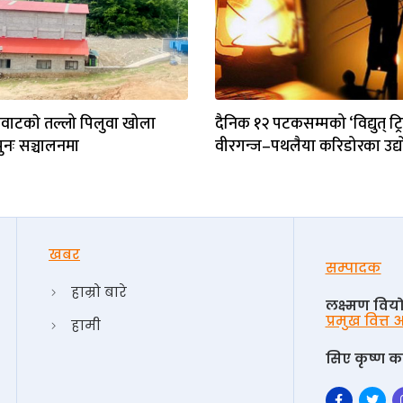
ाटकाे तल्लो पिलुवा खोला
दैनिक १२ पटकसम्मको ‘विद्युत् ट्र
ुनः सञ्चालनमा
वीरगन्ज–पथलैया करिडोरका उद्
खबर
सम्पादक
हाम्रो बारे
लक्ष्मण विय
प्रमुख वित्त
हामी
सिए कृष्ण का