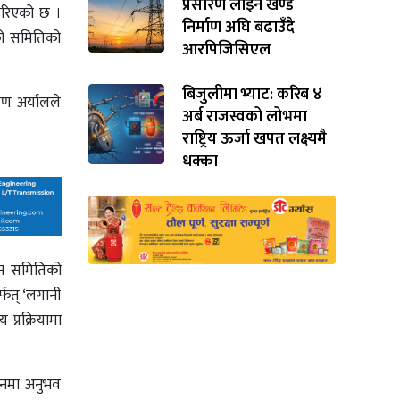
प्रसारण लाइन खण्ड
 गरिएको छ ।
निर्माण अघि बढाउँदै
को समितिको
आरपिजिसिएल
बिजुलीमा भ्याट: करिब ४
यण अर्यालले
अर्ब राजस्वको लोभमा
राष्ट्रिय ऊर्जा खपत लक्ष्यमै
धक्का
वयन समितिको
्फत् ‘लगानी
प्रक्रियामा
यनमा अनुभव