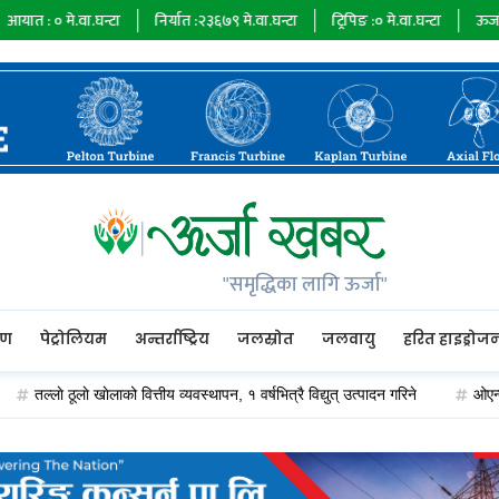
.घन्टा
निर्यात :
२३६७९
मे.वा.घन्टा
ट्रिपिङ :
०
मे.वा.घन्टा
ऊर्जा माग :
७३४८५
म
"समृद्धिका लागि ऊर्जा"
रण
पेट्रोलियम
अन्तर्राष्ट्रिय
जलस्रोत
जलवायु
हरित हाइड्रोज
ाे ठूलाे खाेलाको वित्तीय व्यवस्थापन, १ वर्षभित्रै विद्युत् उत्पादन गरिने
ओएन्डएम कार्य