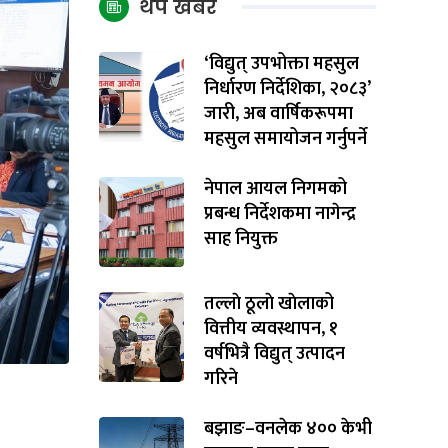
थप खबर
‘विद्युत् उपभोक्ता महसुल
निर्धारण निर्देशिका, २०८३’
जारी, अब वार्षिकरूपमा
महसुल समायोजन गर्नुपर्ने
नेपाल आयल निगमको
प्रबन्ध निर्देशकमा नागेन्द्र
साह नियुक्त
तल्लाे ठूलाे खाेलाको
वित्तीय व्यवस्थापन, १
वर्षभित्रै विद्युत् उत्पादन
गरिने
बझाङ–वनलेक ४०० केभी