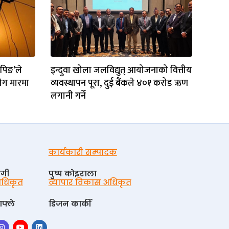
िपिङ’ले
इन्दुवा खोला जलविद्युत् आयोजनाको वित्तीय
योग मारमा
व्यवस्थापन पूरा, दुई बैंकले ४०१ करोड ऋण
लगानी गर्ने
कार्यकारी सम्पादक
ोगी
पुष्प काेइराला
 अधिकृत
व्यापार विकास अधिकृत
फ्ले
डिजन कार्की