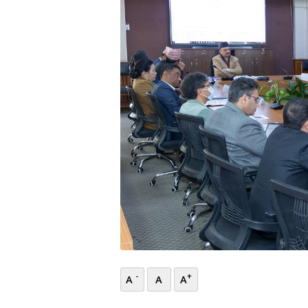
भिडियो
छापा
खोज
प्रोफाइल
ऊर्जा
विशेष
-
+
A
A
A