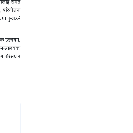
ालीलाई समेत
ण, परियोजना
ा पुर्‍याउने
रिक उड्ययन,
मन्त्रालयका
योग परिसंघ र