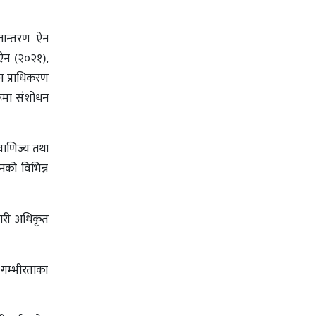
तान्तरण ऐन
ी ऐन (२०२१),
न प्राधिकरण
रूमा संशोधन
 वाणिज्य तथा
नको विभिन्न
कारी अधिकृत
। गम्भीरताका