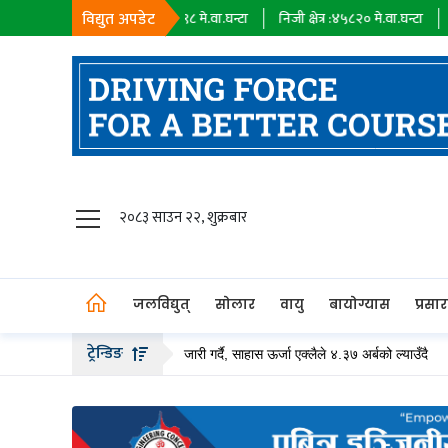
विद्युत अपडेट
सहायक कम्पनी :
१८३९८
मे.वा.घन्टा
निजी क्षेत्र :
४५८२०
मे.वा.घन्टा
आयात :
०
मे.वा
जलविद्युत्
२०८३ साउन २२, शुक्रबार
सोलार
वायु
जलविद्युत्
सोलार
वायु
बायोग्यास
प्रसा
बायोग्यास
ट्रेन्डिङ
 अर्ब बढीको हकप्रद सेयर जारी गर्दै, साहास ऊर्जा एक्लैले ४.३७ अर्बको ल्याउँदै
तल्ल
प्रसारण
पेट्रोलियम