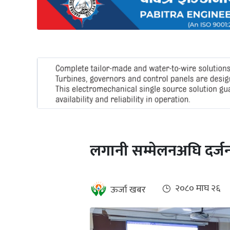
अन्तर्राष्ट्रिय
जलवायु
ऊर्जा
दक्षता
उहिलेकाे
खबर
हरित
हाइड्रोजन
लगानी सम्मेलनअघि दर्जनब
इभी
सम्पादकीय
२०८० माघ २६
ऊर्जा खबर
बैंक
पर्यटन