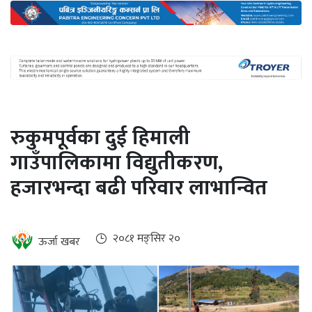
अन्तर्राष्ट्रिय
जलवायु
ऊर्जा
दक्षता
उहिलेकाे
रुकुमपूर्वका दुई हिमाली
खबर
गाउँपालिकामा विद्युतीकरण,
हरित
हजारभन्दा बढी परिवार लाभान्वित
हाइड्रोजन
इभी
२०८१ मङ्सिर २०
ऊर्जा खबर
सम्पादकीय
बैंक
पर्यटन