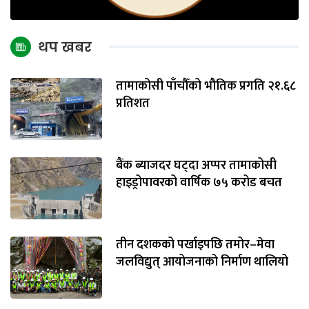
थप खबर
तामाकोसी पाँचौँको भौतिक प्रगति २१.६८
प्रतिशत
बैंक ब्याजदर घट्दा अप्पर तामाकोसी
हाइड्रोपावरको वार्षिक ७५ करोड बचत
तीन दशकको पर्खाइपछि तमोर–मेवा
जलविद्युत् आयोजनाको निर्माण थालियो