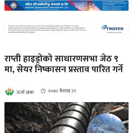
अन्तर्राष्ट्रिय
जलवायु
ऊर्जा
दक्षता
उहिलेकाे
राप्ती हाइड्रोको साधारणसभा जेठ ९
खबर
मा, सेयर निष्कासन प्रस्ताव पारित गर्ने
हरित
हाइड्रोजन
इभी
२०७८ ब‌ैशाख २२
ऊर्जा खबर
सम्पादकीय
बैंक
पर्यटन