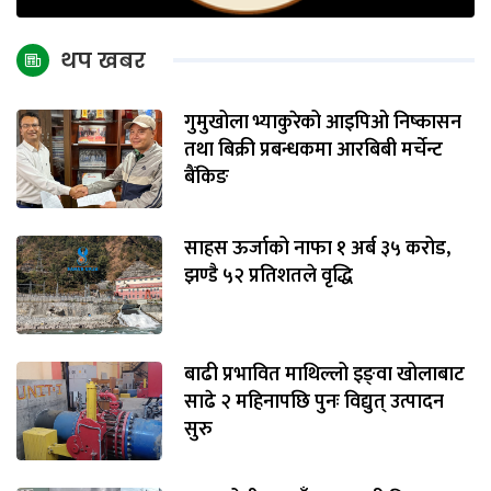
थप खबर
गुमुखोला भ्याकुरेको आइपिओ निष्कासन
तथा बिक्री प्रबन्धकमा आरबिबी मर्चेन्ट
बैंकिङ
साहस ऊर्जाको नाफा १ अर्ब ३५ करोड,
झण्डै ५२ प्रतिशतले वृद्धि
बाढी प्रभावित माथिल्लो इङ्‌वा खोलाबाट
साढे २ महिनापछि पुनः विद्युत् उत्पादन
सुरु