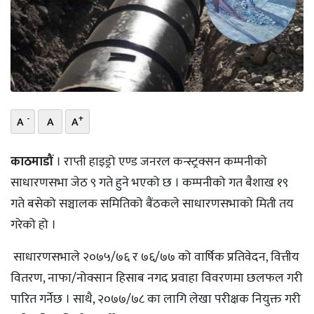
भिडियो
छापा
खोज
प्रोफाइल
-
+
A
A
A
ऊर्जा
काठमाडौं
। राप्ती हाइड्रो एण्ड जनरल कन्स्ट्रक्सन कम्पनीको
विशेष
साधारणसभा जेठ ९ गते हुने भएको छ । कम्पनीको गत बैशाख १९
गते बसेको सञ्चालक समितिको बैंठकले साधारणसभाको मिती तय
गरेको हो ।
साधारणसभाले २०७५/७६ र ७६/७७ को वार्षिक प्रतिवेदन, वित्तीय
वितरण, नाफा/नोक्सान हिसाब नगद प्रवाहा विवरणमा छलफल गरी
पारित गर्नेछ । साथै, २०७७/७८ का लागि लेखा परीक्षक नियुक्त गरी