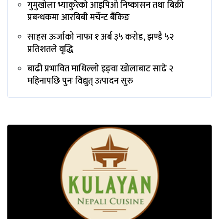
गुमुखोला भ्याकुरेको आइपिओ निष्कासन तथा बिक्री
प्रबन्धकमा आरबिबी मर्चेन्ट बैंकिङ
साहस ऊर्जाको नाफा १ अर्ब ३५ करोड, झण्डै ५२
प्रतिशतले वृद्धि
बाढी प्रभावित माथिल्लो इङ्‌वा खोलाबाट साढे २
महिनापछि पुनः विद्युत् उत्पादन सुरु