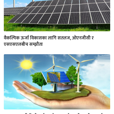
वैकल्पिक ऊर्जा विकासका लागि सतलज, ओएनजीसी र
एसएसएलबीच सम्झौता