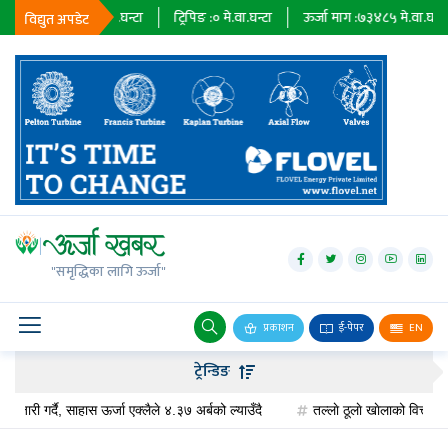
२३६७९
मे.वा.घन्टा
ट्रिपिङ :
०
मे.वा.घन्टा
ऊर्जा माग :
७३४८५
मे.वा.घन्टा
प्रा
विद्युत अपडेट
जलविद्युत्
सोलार
"समृद्धिका लागि ऊर्जा"
वायु
बायोग्यास
प्रकाशन
ई-पेपर
EN
प्रसारण
ट्रेन्डिङ
पेट्रोलियम
र्दै, साहास ऊर्जा एक्लैले ४.३७ अर्बको ल्याउँदै
तल्लाे ठूलाे खाेलाको वित्तीय व्यवस्थाप