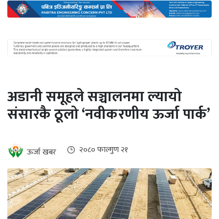
अन्तर्राष्ट्रिय
जलवायु
ऊर्जा
दक्षता
उहिलेकाे
अडानी समूहले सञ्चालनमा ल्यायो
खबर
संसारकै ठूलो ‘नवीकरणीय ऊर्जा पार्क’
हरित
हाइड्रोजन
इभी
२०८० फाल्गुण २१
ऊर्जा खबर
सम्पादकीय
बैंक
पर्यटन