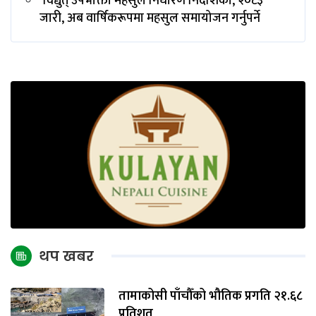
‘विद्युत् उपभोक्ता महसुल निर्धारण निर्देशिका, २०८३’
जारी, अब वार्षिकरूपमा महसुल समायोजन गर्नुपर्ने
थप खबर
तामाकोसी पाँचौँको भौतिक प्रगति २१.६८
प्रतिशत