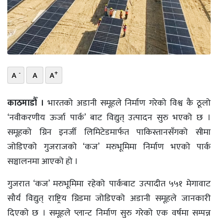
भिडियो
छापा
खोज
-
+
A
A
A
प्रोफाइल
ऊर्जा
काठमाडौँ ।
भारतको अडानी समूहले निर्माण गरेको विश्व कै ठूलो
विशेष
‘नवीकरणीय ऊर्जा पार्क’ बाट विद्युत् उत्पादन सुरु भएको छ ।
समूहको ग्रिन इनर्जी लिमिटेडमार्फत पाकिस्तानसँगको सीमा
जोडिएको गुजराजको ‘कज’ मरुभूमिमा निर्माण भएको पार्क
सञ्चालनमा आएको हो ।
गुजरात ‘कज’ मरुभूमिमा रहेको पार्कबाट उत्पादीत ५५१ मेगावाट
सौर्य विद्युत् राष्ट्रिय ग्रिडमा जोडिएको अडानी समूहले जानकारी
दिएको छ । समूहले प्लान्ट निर्माण सुरु गरेको एक वर्षमा सम्पन्न