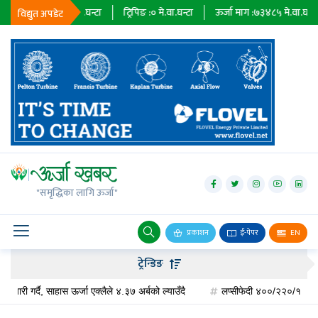
:
२३६७९
मे.वा.घन्टा
ट्रिपिङ :
०
मे.वा.घन्टा
ऊर्जा माग :
७३४८५
मे.वा.घन्टा
प्र
विद्युत अपडेट
जलविद्युत्
सोलार
"समृद्धिका लागि ऊर्जा"
वायु
बायोग्यास
प्रकाशन
ई-पेपर
EN
प्रसारण
ट्रेन्डिङ
पेट्रोलियम
र्दै, साहास ऊर्जा एक्लैले ४.३७ अर्बको ल्याउँदै
लप्सीफेदी ४००/२२०/१३२ केभी सबस्टेस