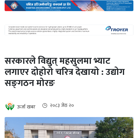
अन्तर्राष्ट्रिय
जलवायु
ऊर्जा
दक्षता
उहिलेकाे
सरकारले विद्युत् महसुलमा भ्याट
खबर
लगाएर दोहोरो चरित्र देखायो : उद्योग
हरित
सङ्‌गठन मोरङ
हाइड्रोजन
इभी
२०८३ जेठ २०
ऊर्जा खबर
सम्पादकीय
बैंक
पर्यटन