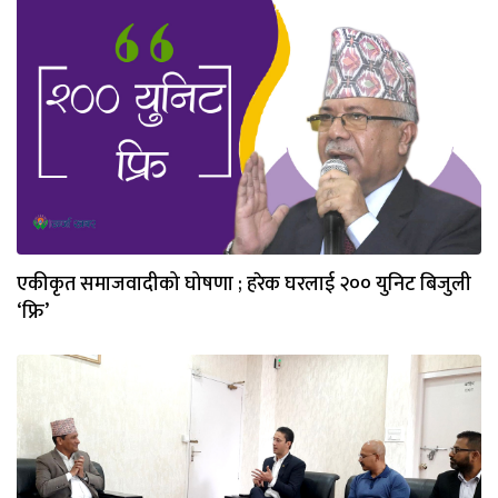
एकीकृत समाजवादीको घोषणा ; हरेक घरलाई २०० युनिट बिजुली
‘फ्रि’