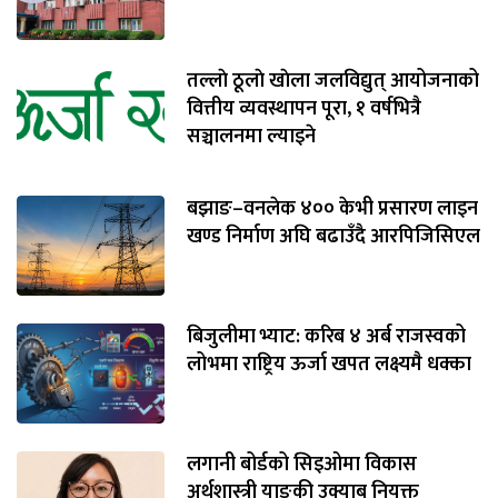
तल्लाे ठूलाे खाेला जलविद्युत् आयोजनाको
वित्तीय व्यवस्थापन पूरा, १ वर्षभित्रै
सञ्चालनमा ल्याइने
बझाङ–वनलेक ४०० केभी प्रसारण लाइन
खण्ड निर्माण अघि बढाउँदै आरपिजिसिएल
बिजुलीमा भ्याट: करिब ४ अर्ब राजस्वको
लोभमा राष्ट्रिय ऊर्जा खपत लक्ष्यमै धक्का
लगानी बोर्डको सिइओमा विकास
अर्थशास्त्री याङ्‌की उक्याब नियुक्त