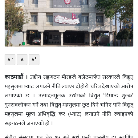
भिडियो
छापा
खोज
प्रोफाइल
-
+
A
A
A
ऊर्जा
विशेष
काठमाडौँ ।
उद्योग सङ्‌गठन मोरङले बजेटमार्फत सरकारले विद्युत्
महसुलमा भ्याट लगाउने नीति ल्याएर दोहोरो चरित्र देखाएको आरोप
लगाएको छ । उत्पादनमूलक उद्योगको विद्युत् ‘डिमान्ड शुल्क’
पुनरावलोकन गर्ने तथा विद्युत् महसुलमा छुट दिने भनिए पनि विद्युत्
महसुलमा मूल्य अभिवृद्धि कर (भ्याट) लगाउने नीति ल्याइएको
सङ्‌गठनले जनाएको हो ।
संघीय संसद्‌मा गत जेठ १५ गते अर्थ मन्त्री माननीय डा. स्वर्णिम